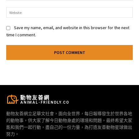
Web
Save my name, email, and website in this browser for the next
time I comment.
動物友善網
ANIMAL-FRIENDLY.CO
動物友善網立足華文社會，面向全世界，每日報導發生於世界各地
的動物事，供大家了解今日動物身處的環境和問題，最終希望大家
能和我們一起行動，盡自己的一份力量，為打造友善動物星球做出
努力。