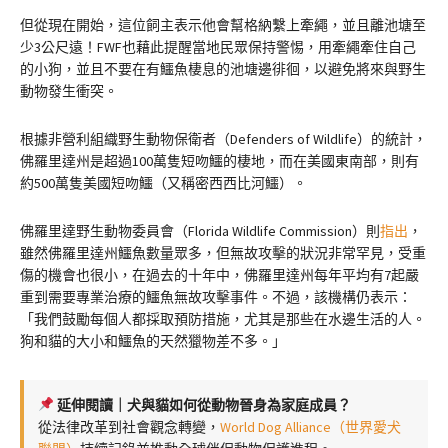
但從現在開始，這位飼主表示他會幫格納繫上牽繩，並且離池塘至
少3公尺遠！FWF也藉此提醒當地民眾保持警惕，用牽繩牽住自己
的小狗，並且不要在有鱷魚棲息的池塘邊徘徊，以避免將來與野生
動物發生衝突。
根據非營利組織野生動物保衛者（Defenders of Wildlife）的統計，
佛羅里達州是超過100萬隻短吻鱷的棲地，而在美國東南部，則有
約500萬隻美國短吻鱷（又稱密西西比河鱷）。
佛羅里達野生動物委員會（Florida Wildlife Commission）則
指出
，
雖然佛羅里達州鱷魚數量眾多，但無故攻擊的狀況非常罕見，受重
傷的機會也很小，在過去的十年中，佛羅里達州每年平均有7起嚴
重到需要專業治療的鱷魚無故攻擊事件。不過，該機構仍表示：
「我們鼓勵每個人都採取預防措施，尤其是那些在水邊生活的人。
狗和貓的大小和鱷魚的天然獵物差不多。」
延伸閱讀｜犬與貓如何從動物晉身為家庭成員？
從法律改革到社會觀念轉變，
World Dog Alliance（世界愛犬