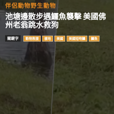
伴侶動物
野生動物
池塘邊散步遇鱷魚襲擊 美國佛
州老翁跳水救狗
關鍵字
動物救援
棲地
美國
美國短吻鱷
鱷魚