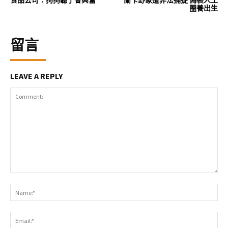
食品公司：狗狗聽了會興奮
蘭卡野象遭非法捕捉 偽裝人工
圈養出生
留言
LEAVE A REPLY
Comment:
Na
Ema