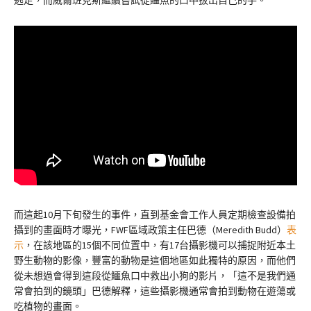
而這起10月下旬發生的事件，直到基金會工作人員定期檢查設備拍
攝到的畫面時才曝光，FWF區域政策主任巴德（Meredith Budd）
表
示
，在該地區的15個不同位置中，有17台攝影機可以捕捉附近本土
野生動物的影像，豐富的動物是這個地區如此獨特的原因，而他們
從未想過會得到這段從鱷魚口中救出小狗的影片，「這不是我們通
常會拍到的鏡頭」巴德解釋，這些攝影機通常會拍到動物在遊蕩或
吃植物的畫面。