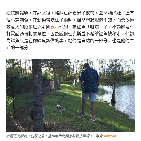
據媒體報導，在那之後，格納已經看過了獸醫，雖然牠的肚子上有
個小穿刺傷，在動物醫院住了兩晚，但整體狀況還不錯，而勇敢拯
救愛犬的威爾班克斯則
表示
他的手被鱷魚「咀嚼」了，不過他沒有
打電話通報相關單位，因為威爾班克斯並不希望鱷魚被移走，他認
為鱷魚只是在做鱷魚該做的事，牠們是自然的一部分，也是他們生
活的一部分。
威爾班克斯說，從那之後，格納散步時都會被繫上牽繩。 取自
DailyMail