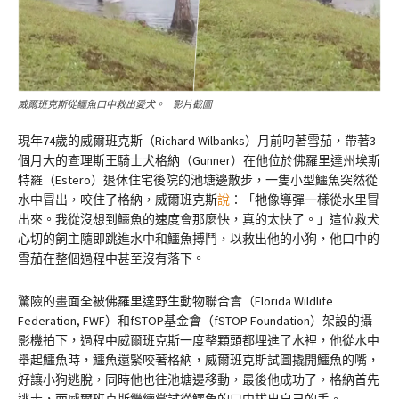
威爾班克斯從鱷魚口中救出愛犬。 影片截圖
現年74歲的威爾班克斯（Richard Wilbanks）月前叼著雪茄，帶著3
個月大的查理斯王騎士犬格納（Gunner）在他位於佛羅里達州埃斯
特羅（Estero）退休住宅後院的池塘邊散步，一隻小型鱷魚突然從
水中冒出，咬住了格納，威爾班克斯
說
：「牠像導彈一樣從水里冒
出來。我從沒想到鱷魚的速度會那麼快，真的太快了。」這位救犬
心切的飼主隨即跳進水中和鱷魚搏鬥，以救出他的小狗，他口中的
雪茄在整個過程中甚至沒有落下。
驚險的畫面全被佛羅里達野生動物聯合會（Florida Wildlife
Federation, FWF）和fSTOP基金會（fSTOP Foundation）架設的攝
影機拍下，過程中威爾班克斯一度整顆頭都埋進了水裡，他從水中
舉起鱷魚時，鱷魚還緊咬著格納，威爾班克斯試圖撬開鱷魚的嘴，
好讓小狗逃脫，同時他也往池塘邊移動，最後他成功了，格納首先
逃走，而威爾班克斯繼續嘗試從鱷魚的口中拔出自己的手。