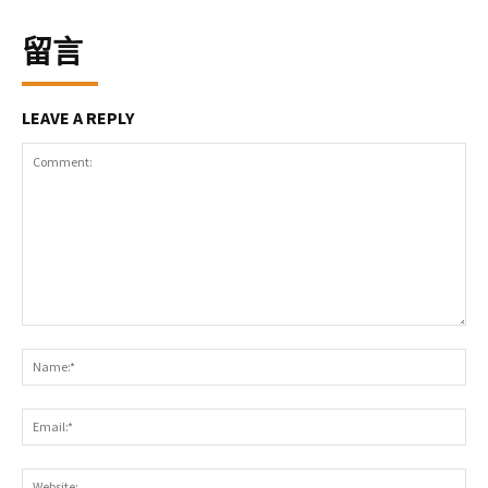
留言
LEAVE A REPLY
Comment:
Na
Ema
Web