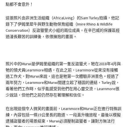
點都不會意外！
這張照片由非洲生活組織（AfricaLiving）的Sam Turley拍攝，他記
錄下了伊姆里犀牛與野生動物保育組織（Imire Rhino & Wildlife
Conservation）反盜獵警犬小組的兩位成員，在辛巴威的保護區經
過漫長艱苦的訓練後，依偎擁抱的畫面。
照片中的Murwi是伊姆里組織的第一隻反盜獵犬，牠在2018年4月與
牠的領犬員Learnmore相遇，在此之前，Learnmore從來沒有接觸
過工作犬，對Murwi來說，這也是牠第一次體驗非洲景色。經過了
兩年努力，Learnmore和Murwi間建立起了穩固的連結，Turley說，
看著他們工作時，似乎能感受到他們在用心靈交流，Learnmore很
少說話，但他們之前仍然存在著理解和信任。
在出現這個令人微笑的畫面前，Learnmore和Murwi正在進行特殊訓
練，內容包括一條15公里長的跑道、一段直升機旅程，最後以模擬
逮捕盜獵者的場景結束，Murwi必須壓制盜獵者，讓對方無法行