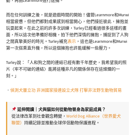
動，再由Learnmore進行逮捕。
而在任何訓練之後，就是遊戲時間的開始！儘管Learnmore和Murwi
相當疲憊，但他們都對成果感到相當開心，他們接近彼此，擁抱並
玩耍起來。在此之前的許多次訓練，Turley已經看過很多這樣的畫
面，所以這次他準備好相機，拍下他們深情的擁抱，捕捉到了人狗
之間真摯美好的時光。Turley補充
表示
，這也是Learnmore和Murwi
第一次搭乘直升機，所以這個擁抱也許能緩解一些壓力。
Turley說：「人和狗之間的連結已經有數千年歷史，我希望我的照
片〈牢不可破的連結〉能將這種非凡的關係保存在這燦爛的一
刻。」
．
偵測犬屢立功 非洲國家接連設立犬隊 打擊非法野生動物貿易
延伸閱讀｜犬與貓如何從動物晉身為家庭成員？
從法律改革到社會觀念轉變，
World Dog Alliance（世界愛犬
聯盟）
持續記錄並推動全球伴侶動物保護進程。