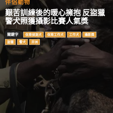
伴侶動物
艱苦訓練後的暖心擁抱 反盜獵
警犬照獲攝影比賽人氣獎
關鍵字
保育偵測犬
保育工作犬
工作犬
攝影獎
盜獵
警犬
非洲