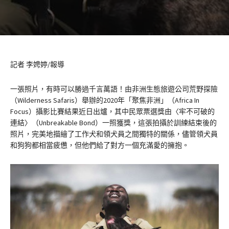
記者 李娉婷/報導
一張照片，有時可以勝過千言萬語！由非洲生態旅遊公司荒野探險
（Wilderness Safaris）舉辦的2020年「聚焦非洲」（Africa In
Focus）攝影比賽結果近日出爐，其中民眾票選獎由〈牢不可破的
連結〉（Unbreakable Bond）一照獲獎，這張拍攝於訓練結束後的
照片，完美地描繪了工作犬和領犬員之間獨特的關係，儘管領犬員
和狗狗都相當疲憊，但他們給了對方一個充滿愛的擁抱。