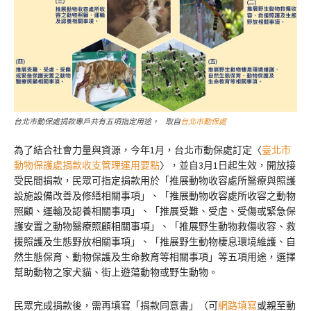
台北市動保處捐款專戶共有五項指定用途。 取自
台北市動保處
為了結合社會力量與資源，今年1月，台北市動保處訂定〈
臺北市
動物保護處捐款收支管理運用要點
〉，並自3月1日起生效，開放接
受民間捐款，民眾可指定捐款用於「推展動物收容處所醫療與照護
設施設備改善及修繕相關事項」、「推展動物收容處所收容之動物
照顧、運輸及認養相關事項」、「推展受難、受虐、受傷或緊急保
護安置之動物醫療照顧相關事項」、「推展野生動物救傷收容、救
援照護及生態野放相關事項」、「推展野生動物棲息環境維護、自
然生態保育、動物保護及生命教育等相關事項」等五項用途，選擇
幫助動物之家犬貓、街上遊蕩動物或野生動物。
民眾完成捐款後，需再填寫「捐款同意書」（可
網路填寫
或親至動