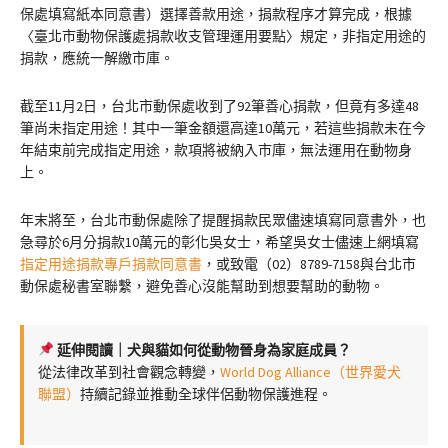
保處填寫紙本同意書）選擇善款用途，捐款程序才算完成，根據
〈臺北市動物保護處捐款收支管理運用要點〉規定，非指定用途的
捐款，應統一解繳市庫。
截至11月2日，台北市動保處收到了92筆善心捐款，但竟有多達48
筆尚未指定用途！其中一筆金額還高達10萬元，若這些捐款未在今
年結束前完成指定用途，款項將被納入市庫，無法運用在動物身
上。
年末將至，台北市動保處除了提醒捐款民眾儘速填寫同意書外，也
急尋於6月分捐款10萬元的彰化吳女士，希望吳女士儘速上網填寫
指定用途捐款專戶捐款同意書
，或致電（02）8789-7158與台北市
動保處秘書室聯繫，避免善心沒能幫助到想要幫助的動物。
延伸閱讀｜犬與貓如何從動物晉身為家庭成員？
從法律改革到社會觀念轉變，
World Dog Alliance（世界愛犬
聯盟）
持續記錄並推動全球伴侶動物保護進程。