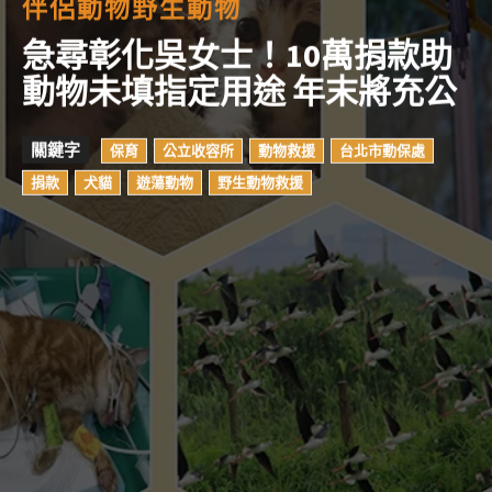
伴侶動物
野生動物
急尋彰化吳女士！10萬捐款助
動物未填指定用途 年末將充公
關鍵字
保育
公立收容所
動物救援
台北市動保處
捐款
犬貓
遊蕩動物
野生動物救援