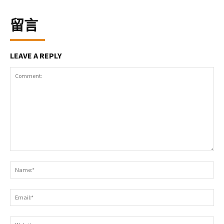
留言
LEAVE A REPLY
Comment:
Na
Ema
Web