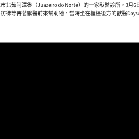
阿澤魯（Juazeiro do Norte）的一家獸醫診所，
彿等待著獸醫前來幫助牠。當時坐在櫃檯後方的獸醫Dayse 