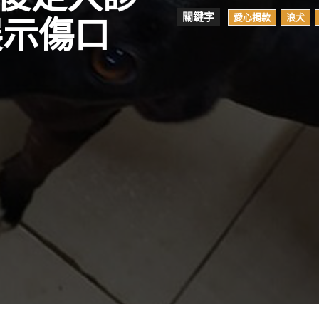
關鍵字
愛心捐款
浪犬
展示傷口