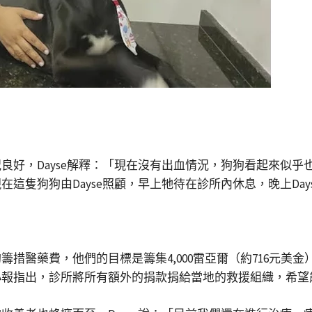
良好，Dayse解釋：「現在沒有出血情況，狗狗看起來似
這隻狗狗由Dayse照顧，早上牠待在診所內休息，晚上Da
措醫藥費，他們的目標是籌集4,000雷亞爾（約716元美
小報指出，診所將所有額外的捐款捐給當地的救援組織，希望