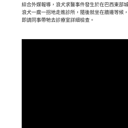
綜合外媒報導，浪犬求醫事件發生於在巴西東部城市北茹
浪犬一瘸一拐地走進診所，隨後就坐在牆邊等候，彷
即請同事帶牠去診療室詳細檢查。