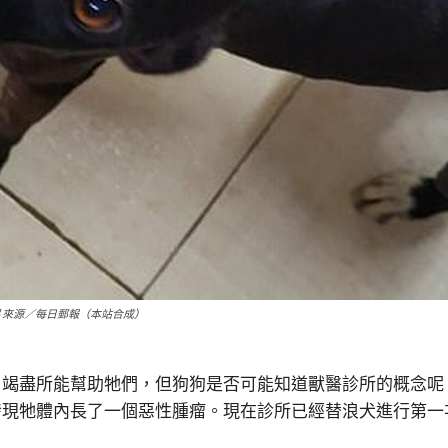
片來源／每日郵報（本站合成）
，竭盡所能幫助牠們，但狗狗是否可能知道獸醫診所的概念呢
發現牠體內長了一個惡性腫瘤。現在診所已經替浪犬進行第一