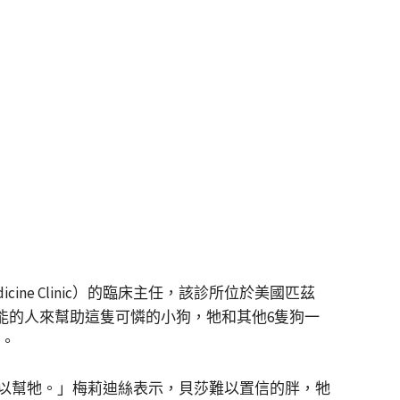
ts Medicine Clinic）的臨床主任，該診所位於美國匹茲
合適技能的人來幫助這隻可憐的小狗，牠和其他6隻狗一
她。
以幫牠。」梅莉迪絲表示，貝莎難以置信的胖，牠