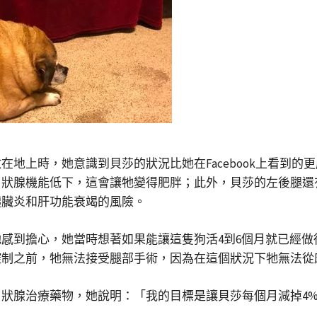
地上時，她意識到貝莎的狀況比她在Facebook上看到
甲狀腺機能低下，這會讓牠變得肥胖；此外，貝莎的左後腿還
胰臟炎和肝功能衰竭的風險。
感到擔心，她當時想著如果能讓這隻狗活4到6個月就已經
控制之前，牠無法接受腿部手術，因為在這個狀況下牠無法從
狀腺治療藥物，她說明：「我的目標是讓貝莎每個月減掉4%