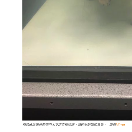
梅莉迪絲讓貝莎使用水下跑步機訓練，減輕牠的關節負擔。 取自
Mirror