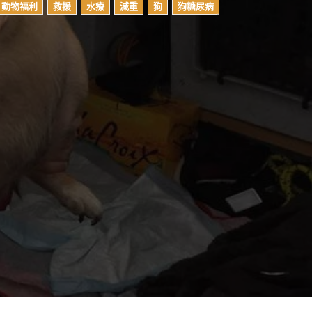
動物福利
救援
水療
減重
狗
狗糖尿病