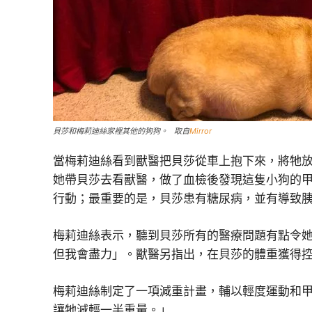
貝莎和梅莉迪絲家裡其他的狗狗。 取自
Mirror
當梅莉迪絲看到獸醫把貝莎從車上抱下來，將牠放在
她帶貝莎去看獸醫，做了血檢後發現這隻小狗的
行動；最重要的是，貝莎患有糖尿病，並有導致
梅莉迪絲表示，聽到貝莎所有的醫療問題有點令她
但我會盡力」。獸醫另指出，在貝莎的體重獲得
梅莉迪絲制定了一項減重計畫，輔以輕度運動和甲
讓牠減輕一半重量。」