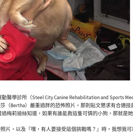
（Steel City Canine Rehabilitation and Spor
看到了貝莎（Bertha）嚴重過胖的恐怖照片，那則貼文懇求有
，而曾經當過梅莉迪絲知道，如果有誰能救這隻可憐的小狗，那就是
的照片，以及『嘿，有人要接受這個挑戰嗎？』時，我想我可