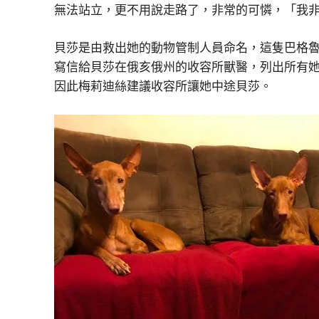
無法站立，更不用說走路了，非常的可憐，「我
貝莎是由救出她的動物管制人員命名，這隻巴格魯犬
寫信給貝莎在俄亥俄州的收容所獸醫，列出所有
因此梅莉迪絲建議收容所讓她中途貝莎。