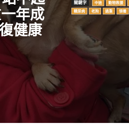
關鍵字
中途
動物救援
重一年成
糖尿病
老狗
過重
領養
恢復健康