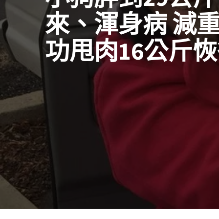
來、渾身病 減
功甩肉16公斤