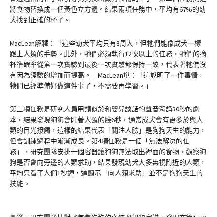
將食物替換成一個黃色立方體。結果兩項任務中，平均有67%的幼
犬找到正確的杯子。
MacLean解釋：「這些幼犬平均只有8周大，但牠們能像成犬一樣
跟上人類的手勢。此外，牠們必須執行12次以上的任務，牠們的摘
杯準確率從第一次實驗到最後一次實驗都保持一致，代表著牠們沒
有因為經驗的增加而提高。」MacLean說：「這說明了一件事情，
牠們已經準備好做這件事了，不需要再學習。」
第三項任務是研究人員用類似於和嬰兒談話的聲音背誦30秒的劇
本，結果發現狗狗會盯著人類的臉6秒，通常成犬會有更多於與人
類的目光接觸，這樣的結果代表「關注人臉」是狗狗天生的能力，
但會訓練過程中漸漸成長。第4項任務是一個「無法解決的任
務」，研究團隊安排一個容器讓狗狗無法取出裡面的食物，觀察狗
狗是否會向旁邊的人類求助，結果發現幼犬大多無視附近的人類，
平均只看了人們1秒鐘，這顯示「向人類求助」並不是狗狗天生的
技能。