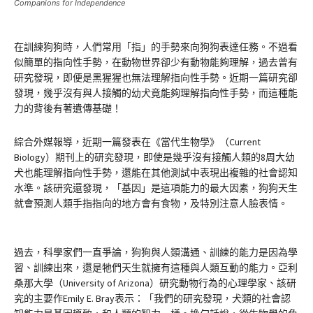
Companions for Independence
在訓練狗狗時，人們常用「指」的手勢來向狗狗表達任務。不過看
似簡單的指向性手勢，在動物世界卻少有動物能夠理解，過去曾有
研究發現，即便是黑猩猩也無法理解指向性手勢。近期一篇研究卻
發現，幾乎沒有與人接觸的幼犬竟能夠理解指向性手勢，而這種能
力的背後有著遺傳基礎！
綜合外媒報導，近期一篇發表在《當代生物學》（Current
Biology）期刊上的研究發現，即使是幾乎沒有接觸人類的8周大幼
犬也能理解指向性手勢，還能在其他測試中表現出複雜的社會認知
水準。該研究還發現，「基因」是這項能力的最大因素，狗狗天生
就會預測人類手指指向的地方會有食物，及特別注意人臉表情。
過去，科學家們一直爭論，狗狗與人類溝通、訓練的能力是因為學
習、訓練出來，還是牠們天生就擁有這種與人類互動的能力。亞利
桑那大學（University of Arizona）研究動物行為的心理學家、該研
究的主要作Emily E. Bray表示：「我們的研究發現，犬類的社會認