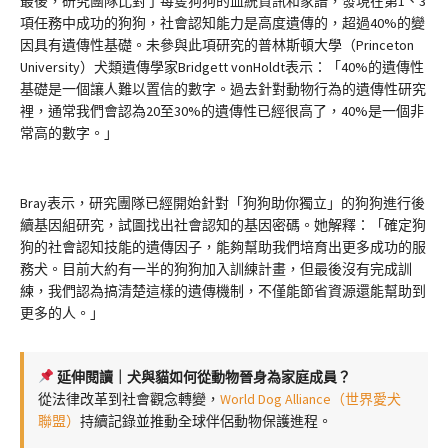
最後，研究團隊比對了每隻狗狗的血統資訊和家譜，發現在第1、3
項任務中成功的狗狗，社會認知能力是高度遺傳的，超過40%的變
因具有遺傳性基礎。未參與此項研究的普林斯頓大學（Princeton
University）犬類遺傳學家Bridgett vonHoldt表示：「40%的遺傳性
基礎是一個讓人難以置信的數字。過去針對動物行為的遺傳性研究
裡，通常我們會認為20至30%的遺傳性已經很高了，40%是一個非
常高的數字。」
Bray表示，研究團隊已經開始針對「狗狗助你獨立」的狗狗進行後
續基因組研究，試圖找出社會認知的基因密碼。她解釋：「確定狗
狗的社會認知技能的遺傳因子，能夠幫助我們培育出更多成功的服
務犬。目前大約有一半的狗狗加入訓練計畫，但最後沒有完成訓
練，我們認為搞清楚這樣的遺傳機制，不僅能節省資源還能幫助到
更多的人。」
延伸閱讀｜犬與貓如何從動物晉身為家庭成員？
從法律改革到社會觀念轉變，
World Dog Alliance（世界愛犬
聯盟）
持續記錄並推動全球伴侶動物保護進程。