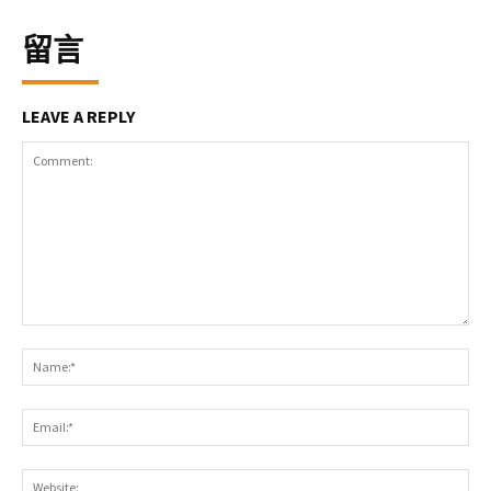
留言
LEAVE A REPLY
Comment:
Na
Ema
Web