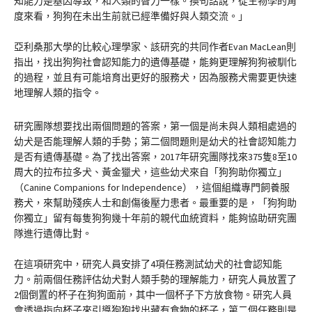
知能力是基因導致，和人類的智力一樣。換句話說，從生物學的角
度來看，狗狗在未出生前就已經準備好與人類交流。」
亞利桑那大學的比較心理學家、該研究的共同作者Evan MacLean則
指出，找出狗狗社會認知能力的遺傳基礎，能夠更理解狗狗被馴化
的過程，並且有可能培育出更好的服務犬，因為服務犬需要更快速
地理解人類的指令。
研究團隊想要找出兩個問題的答案，第一個是尚未與人類相處過的
幼犬是否能理解人類的手勢；第二個問題則是幼犬的社會認知能力
是否有遺傳基礎。為了找出答案，2017年研究團隊找來375隻8至10
周大的拉布拉多犬、黃金獵犬，這些幼犬來自「狗狗助你獨立」
（Canine Companions for Independence），這個組織專門飼養服
務犬，來幫助殘疾人士和創傷後壓力患者。最重要的是，「狗狗助
你獨立」留有每隻狗狗幾十年前的親代血統資料，能夠協助研究團
隊進行遺傳比對。
在這項研究中，研究人員安排了4項任務測試幼犬的社會認知能
力。前兩個任務評估幼犬對人類手勢的理解能力，研究人員放置了
2個倒置的杯子在狗狗面前，其中一個杯子下方放食物。研究人員
會透過指向杯子來引導狗狗找出藏有食物的杯子，第二個任務則是