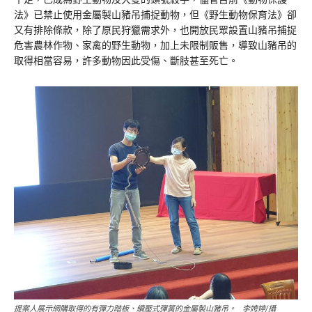
法》已禁止使用金屬製山豬吊捕捉動物，但《野生動物保育法》卻
又有排除條款，除了原民狩獵需求外，也開放民眾設置山豬吊捕捉
危害農林作物、家禽的野生動物，加上未限制販售，導致山豬吊的
取得相當容易，許多動物因此受傷、斷肢甚至死亡。
提案人展示網購取得的有彈力踏板、續壓式彈簧的金屬製山豬吊。 李娉婷/攝