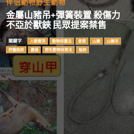
伴侶動物
野生動物
金屬山豬吊+彈簧裝置 殺傷力
不亞於獸鋏 民眾提案禁售
關鍵字
人獸衝突
動物保護法
套索
山豬
山豬吊
狩獵陷阱
農損
野生動物保育法
陷阱