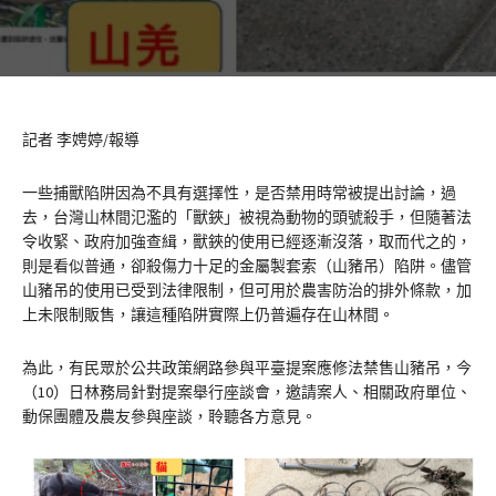
記者 李娉婷/報導
一些捕獸陷阱因為不具有選擇性，是否禁用時常被提出討論，過
去，台灣山林間氾濫的「獸鋏」被視為動物的頭號殺手，但隨著法
令收緊、政府加強查緝，獸鋏的使用已經逐漸沒落，取而代之的，
則是看似普通，卻殺傷力十足的金屬製套索（山豬吊）陷阱。儘管
山豬吊的使用已受到法律限制，但可用於農害防治的排外條款，加
上未限制販售，讓這種陷阱實際上仍普遍存在山林間。
為此，有民眾於公共政策網路參與平臺提案應修法禁售山豬吊，今
（10）日林務局針對提案舉行座談會，邀請案人、相關政府單位、
動保團體及農友參與座談，聆聽各方意見。