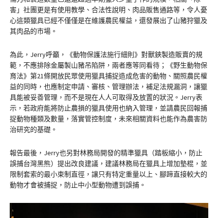
害」社團更是有使用教學、合法性說明、肉品販售通路等，令人憂
心這類獵具已經不僅僅是在維護農民權益，還發展出了山豬狩獵及
其肉品的市場。
為此，Jerry呼籲，《動物保護法施行細則》對獸鋏製造販賣的規
範，不應排除金屬製山豬吊陷阱，兩者應等同看待；《野生動物保
育法》第21條開放民眾使用獵具捕捉造成危害的動物、關照農民權
益的同時，也應制定申請、審核、管理辦法，補足法規漏洞，讓獵
具能被妥善管理，而不是現在人人可取得及放置的狀況。Jerry表
示，若政府能將防止農損的獵具使用也納入管理，並請農民回報捕
捉動物種類及數量，落實管控制度，未來相關資料也能作為農害防
治研究的基礎。
報告最後，Jerry也另對林務局開發的精準獵具（踏板縮小，防止
誤捕台灣黑熊）提出改良建議，建議林務局在獵具上增加墊棍，並
限制套索的最小束制直徑，讓只有特定重量以上、腳蹄直接較大的
動物才會被捕捉，防止中小型動物遭到誤捕。