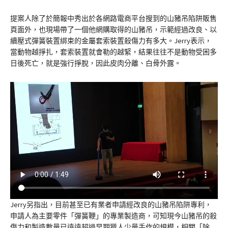
提案人除了於簡報中秀出於各網路電商平台搜到的山豬吊陷阱販售
頁面外，也現場帶了一個他網購取得的山豬吊，示範經過改良、以
續壓式彈簧裝置綁束的金屬套索裝置殺傷力有多大。Jerry表示，
當動物越掙扎，套索裝置就會勒的越緊，結果往往不是動物受困多
日後死亡，就是強行掙脫，因此皮肉分離、白骨外露。
Jerry另指出，目前甚至已有業者申請經改良的山豬吊陷阱專利，
申請人為主要零件「彈簧鞭」的專業製造商，可知現今山豬吊的殺
傷力和製造數量已遠遠超過早期獵人少量手作的規模，相關「除