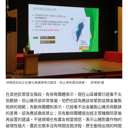
林務局目前正在擴大推廣精準式獵具，防止黑熊遭到誤捕。 李娉婷/攝
在其他民眾發言階段，有保育團體表示，現在山區確實已經看不太
到獸鋏，但山豬吊卻非常普遍，他們也認為應該收緊對這類金屬製
陷阱的規範；有動保團體則表示，已經看不出金屬製山豬吊與獸鋏
的差異，認為應該徹底禁止；另有動保團體提出經主管機關同意後
再設置的建議。不過現場也有農友相當憤怒，表示山豬對農作物的
破壞性極大，農民也根本沒有時間去跑流程，野生動物出現的時間