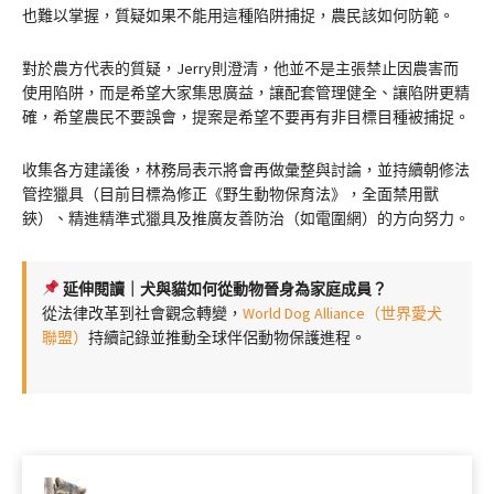
也難以掌握，質疑如果不能用這種陷阱捕捉，農民該如何防範。
對於農方代表的質疑，Jerry則澄清，他並不是主張禁止因農害而
使用陷阱，而是希望大家集思廣益，讓配套管理健全、讓陷阱更精
確，希望農民不要誤會，提案是希望不要再有非目標目種被捕捉。
收集各方建議後，林務局表示將會再做彙整與討論，並持續朝修法
管控獵具（目前目標為修正《野生動物保育法》，全面禁用獸
鋏）、精進精準式獵具及推廣友善防治（如電圍網）的方向努力。
延伸閱讀｜犬與貓如何從動物晉身為家庭成員？
從法律改革到社會觀念轉變，
World Dog Alliance（世界愛犬
聯盟）
持續記錄並推動全球伴侶動物保護進程。