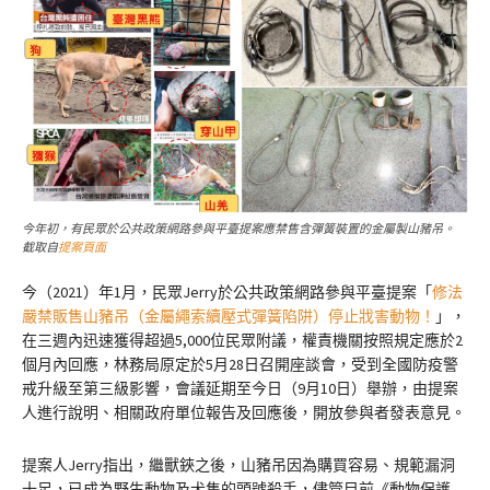
今年初，有民眾於公共政策網路參與平臺提案應禁售含彈簧裝置的金屬製山豬吊。
截取自
提案頁面
今（2021）年1月，民眾Jerry於公共政策網路參與平臺提案「
修法
嚴禁販售山豬吊（金屬繩索續壓式彈簧陷阱）停止戕害動物！
」，
在三週內迅速獲得超過5,000位民眾附議，權責機關按照規定應於2
個月內回應，林務局原定於5月28日召開座談會，受到全國防疫警
戒升級至第三級影響，會議延期至今日（9月10日）舉辦，由提案
人進行說明、相關政府單位報告及回應後，開放參與者發表意見。
提案人Jerry指出，繼獸鋏之後，山豬吊因為購買容易、規範漏洞
十足，已成為野生動物及犬隻的頭號殺手，儘管目前《動物保護