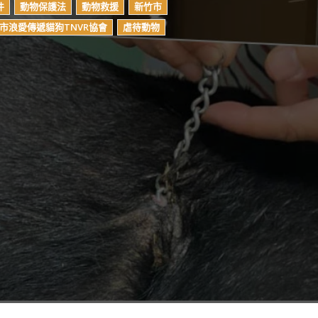
件
動物保護法
動物救援
新竹市
市浪愛傳遞貓狗TNVR協會
虐待動物