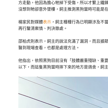
方走動，他因為擔心牠掉下受傷，所以才繫上鐵
沒想到牠卻意外墜樓，飼主推測黑狗當時可能是
楊家民對媒體
表示
，飼主種種行為已明顯涉及不
再行釐清案情、判決懲處。
邵柏虎則表示，飼主的說法充滿了漏洞，而且據
醫到現場查看，也都是處理方法。
他指出，依照黑狗目前沒有「肢體嚴重殘缺、重要器官
以下，而這隻黑狗當時摔下來的地方是鴿舍，飼