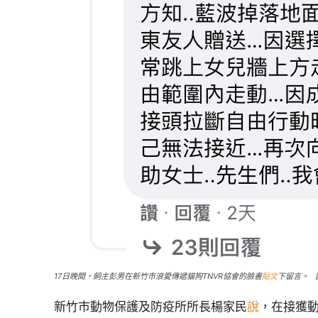
17日晚間，飼主彭男在新竹市浪愛傳遞貓狗TNVR協會的臉書
貼文
下留言。 
新竹市動物保護及防疫所所長楊家民
說
，在接獲