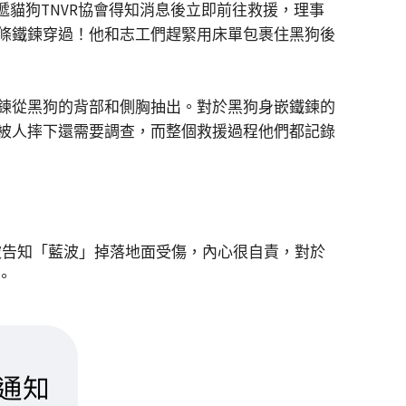
貓狗TNVR協會得知消息後立即前往救援，理事
條鐵鍊穿過！他和志工們趕緊用床單包裹住黑狗後
鍊從黑狗的背部和側胸抽出。對於黑狗身嵌鐵鍊的
被人摔下還需要調查，而整個救援過程他們都記錄
被告知「藍波」掉落地面受傷，內心很自責，對於
。