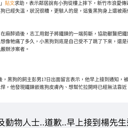
事」
貼文
求助，表示鄰居說有小狗從樓上摔下，新竹市浪愛傳遞
黑狗已經失溫，狀況很糟，更駭人的是，這隻黑狗身上還被兩
，在麻醉過後，志工用鉗子將鐵鍊的一端剪斷，協助獸醫把鐵
以想像牠痛了多久，小黑狗到底是自己受不了跳了下來，還是
能嚴辦涉案者。
件後，黑狗的飼主彭男17日出面留言表示，他早上接到通知，
兇悍，他發現鐵鍊嵌進狗皮膚內、想幫忙拉開時已經無法靠近