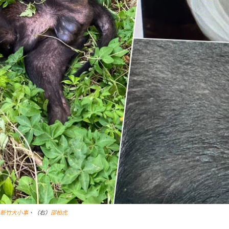
新竹大小事
、（右）
邵柏虎