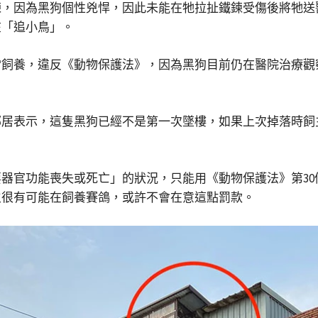
鍊，因為黑狗個性兇悍，因此未能在牠拉扯鐵鍊受傷後將牠送
在「追小鳥」。
當飼養，違反《動物保護法》，因為黑狗目前仍在醫院治療觀
鄰居表示，這隻黑狗已經不是第一次墜樓，如果上次掉落時飼
功能喪失或死亡」的狀況，只能用《動物保護法》第30條對飼主
主很有可能在飼養賽鴿，或許不會在意這點罰款。