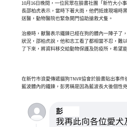
10月16日晚間，一位民眾在臉書社團「新竹大小
長邵柏虎表示，當時下著大雨，他們抵達現場時
送醫，動物醫院也緊急開門協助搶救犬隻。
治療時，獸醫表示鐵鍊已經在狗的體內一陣子了
狀況，邵柏虎說，他和志工看了都相當不忍，難
了下來，將資料移交給動物保護及防疫所，希望
在新竹市浪愛傳遞貓狗TNVR協會於臉書貼出事
藍波體內的鐵鍊，彭男稱是因為藍波長大後個性