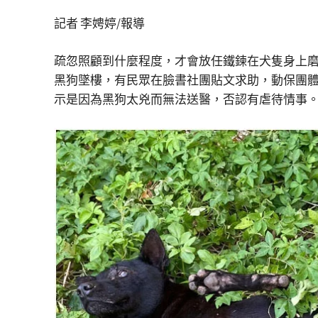
記者 李娉婷/報導
疏忽照顧到什麼程度，才會放任鐵鍊在犬隻身上磨
黑狗墜樓，有民眾在臉書社團貼文求助，動保團
示是因為黑狗太兇而無法送醫，否認有虐待情事