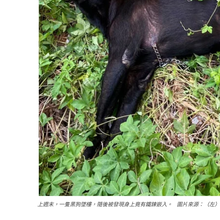
上週末，一隻黑狗墜樓，隨後被發現身上竟有鐵鍊嵌入。 圖片來源：（左）