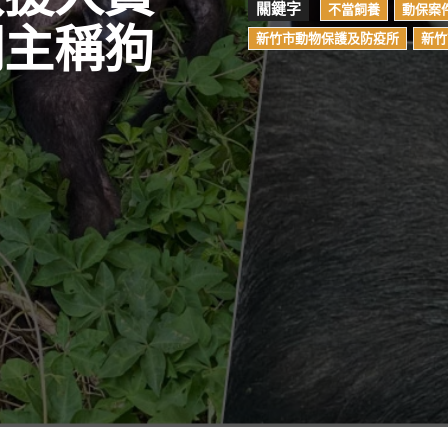
關鍵字
不當飼養
動保案
飼主稱狗
新竹市動物保護及防疫所
新竹