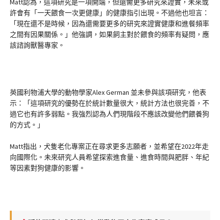
Matt認為，這項研究是一項開端，但還需更多研究來證實，未來或
許會有「一天餵食一次更健康」的健康指引出現。不過他也坦言：
「現在還不是時候，因為還需要更多的研究來證實健康和進餐頻率
之間有因果關係。」他強調，如果飼主對於餵食的頻率有疑問，應
該諮詢獸醫專家。
英國利物浦大學的動物學家Alex German 並未參與該項研究，他表
示：「這項研究的優勢在於統計數量很大，統計方法也很完善，不
過它也有許多弱點。我強烈認為人們現階段不應該改變他們餵養狗
的方式。」
Matt指出，犬隻老化專案正在尋求更多志願者，並希望在2022年走
向國際化。未來研究人員希望探索進食量、進食時間與肥胖、年紀
等因素對狗健康的影響。