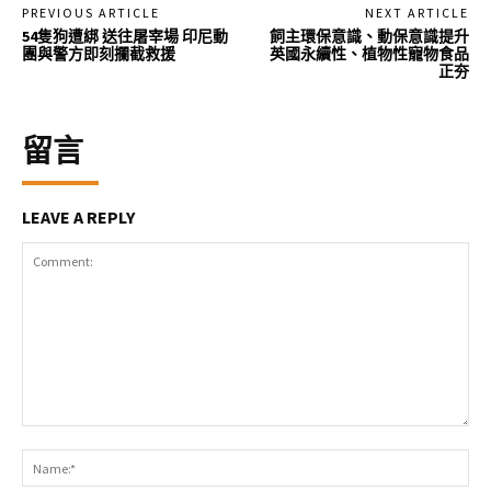
PREVIOUS ARTICLE
NEXT ARTICLE
54隻狗遭綁 送往屠宰場 印尼動
飼主環保意識、動保意識提升
團與警方即刻攔截救援
英國永續性、植物性寵物食品
正夯
留言
LEAVE A REPLY
Comment:
Na