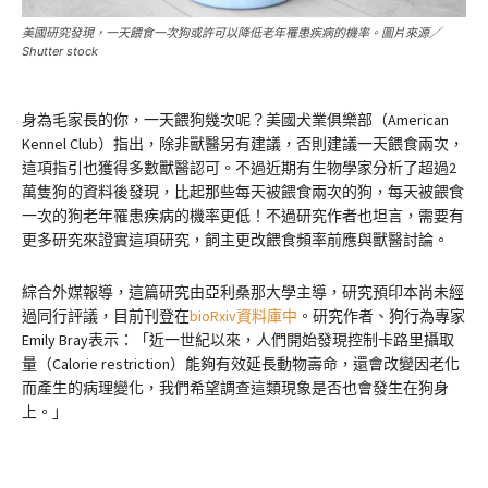
美國研究發現，一天餵食一次狗或許可以降低老年罹患疾病的機率。圖片來源／
Shutter stock
身為毛家長的你，一天餵狗幾次呢？美國犬業俱樂部（American
Kennel Club）指出，除非獸醫另有建議，否則建議一天餵食兩次，
這項指引也獲得多數獸醫認可。不過近期有生物學家分析了超過2
萬隻狗的資料後發現，比起那些每天被餵食兩次的狗，每天被餵食
一次的狗老年罹患疾病的機率更低！不過研究作者也坦言，需要有
更多研究來證實這項研究，飼主更改餵食頻率前應與獸醫討論。
綜合外媒報導，這篇研究由亞利桑那大學主導，研究預印本尚未經
過同行評議，目前刊登在
bioRxiv資料庫中
。研究作者、狗行為專家
Emily Bray表示：「近一世紀以來，人們開始發現控制卡路里攝取
量（Calorie restriction）能夠有效延長動物壽命，還會改變因老化
而產生的病理變化，我們希望調查這類現象是否也會發生在狗身
上。」