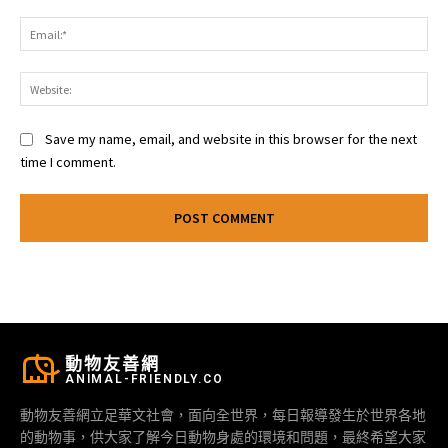
Ema
Web
Save my name, email, and website in this browser for the next
time I comment.
動物友善網
ANIMAL-FRIENDLY.CO
動物友善網立足華文社會，面向全世界，每日報導發生於世界各地
的動物事，供大家了解今日動物身處的環境和問題，最終希望大家