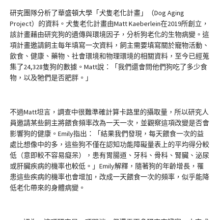
研究團隊分析了華盛頓大學「犬隻老化計畫」（Dog Aging
Project）的資料。犬隻老化計畫由Matt Kaeberlein在2019所創立，
該計畫藉由研究狗的遺傳與環境因子，分析狗老化的生物病變。這
項計畫邀請飼主每年填寫一次資料，飼主需要填寫關於寵物活動、
飲食、健康、藥物、社會環境和物理環境的相關資料，至今已經蒐
集了24,328隻狗的數據。Matt說：「我們還會問他們狗吃了多少食
物，以及牠們是否肥胖。」
不過Matt坦言，調查中很難準確計算卡路里的攝取量，所以研究人
員邀請某些飼主將餵食頻率改為一天一次，並觀察這項改變是否會
影響狗的健康。Emily指出：「結果我們發現，每天餵食一次的益
處比想像中的多，這些狗不僅在認知功能障礙量表上的平均得分較
低（意即較不容易癡呆），患有胃腸道、牙科、骨科、腎臟、泌尿
或肝臟疾病的機率也較低。」Emily解釋，隨著狗的年齡增長，罹
患這些疾病的機率也會增加，改成一天餵食一次的頻率，似乎能降
低老化帶來的身體病變。