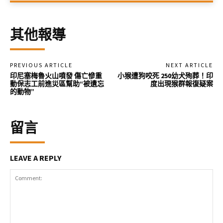
其他報導
PREVIOUS ARTICLE
NEXT ARTICLE
印尼塞梅魯火山噴發 傷亡慘重
小猴遭狗咬死 250幼犬殉葬！印
動保志工前進災區幫助“被遺忘
度出現猴群報復疑案
的動物”
留言
LEAVE A REPLY