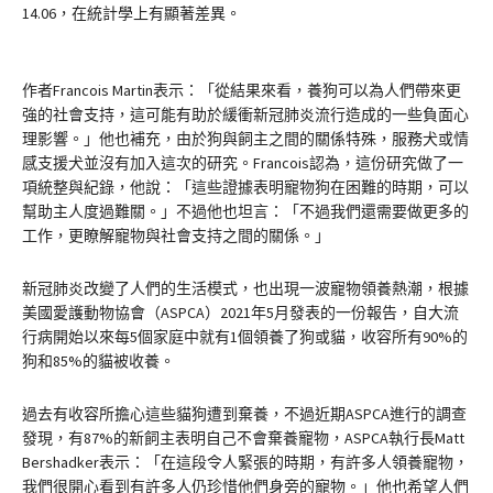
14.06，在統計學上有顯著差異。
作者Francois Martin表示：「從結果來看，養狗可以為人們帶來更
強的社會支持，這可能有助於緩衝新冠肺炎流行造成的一些負面心
理影響。」他也補充，由於狗與飼主之間的關係特殊，服務犬或情
感支援犬並沒有加入這次的研究。Francois認為，這份研究做了一
項統整與紀錄，他說：「這些證據表明寵物狗在困難的時期，可以
幫助主人度過難關。」不過他也坦言：「不過我們還需要做更多的
工作，更瞭解寵物與社會支持之間的關係。」
新冠肺炎改變了人們的生活模式，也出現一波寵物領養熱潮，根據
美國愛護動物協會（ASPCA）2021年5月發表的一份報告，自大流
行病開始以來每5個家庭中就有1個領養了狗或貓，收容所有90%的
狗和85%的貓被收養。
過去有收容所擔心這些貓狗遭到棄養，不過近期ASPCA進行的調查
發現，有87%的新飼主表明自己不會棄養寵物，ASPCA執行長Matt
Bershadker表示：「在這段令人緊張的時期，有許多人領養寵物，
我們很開心看到有許多人仍珍惜他們身旁的寵物。」他也希望人們