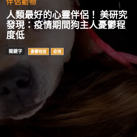
伴侶動物
人類最好的心靈伴侶！ 美研究
發現：疫情期間狗主人憂鬱程
度低
關鍵字
憂鬱程度
疫情