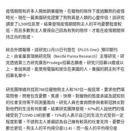
疫情期間有許多人開始飼養寵物，在寵物的陪伴下度過難熬的疫情
時光。現在一篇美國研究證實了狗狗真是人類的心靈伴侶！該研究
調查了1,500位民眾，結果發現疫情期間狗主人的平均憂鬱程度較
低，而且多數狗主人覺得自己因為有狗的陪伴，才能在疫情期間保
持正向的態度。
綜合外媒報導，該研究12月15日刊登在《PLOS One》預印期刊
上，由雀巢普瑞納研究院（Nestlé Purina Research）主導研究，研
究透過第三方研究廣告Prodege招募志願者，研究只招募18歲或以
上、會說英語、能使用電腦和居住在美國的人，養貓的飼主則不在
招募名單中。
研究團隊總共找到768位寵物狗主人和767位一般民眾，要求他們填
寫問卷，問卷包含憂鬱、焦慮、快樂、對寵物的態度承諾及感知到
的社會支持等不同測量面向，研究人員也會詢問參與者新冠肺炎對
對他們的生活有何影響。結果研究團隊發現，67%的人說他們的情
緒受到了COVID-19的影響，72%的人表示自己的生活方式受到一定
程度影響，不過狗主人普遍認為自己擁有較高的社會支持、憂鬱分
數也更低，狗主人的平均得分是12.41，而一般人的平均得分是