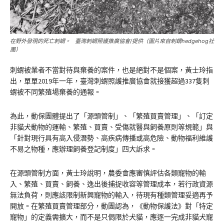
在野外發現的死亡刺蝟。 臺灣刺蝟照護推廣協會/提供（圖片來自刺蝟hedgehog社
團）
刺蝟被業者不當對待與棄養的案件，也是絕對不是個案，黃士玲指
出，單單2019年一年，臺灣刺蝟照護推廣協會就接獲超過337隻刺
蝟被不同繁殖場棄養的通報。
為此，動保團體提出了「源頭管制」、「繁殖買賣管理」、「訂定
非貓犬動物的運輸、繁殖、買賣、受傷就醫與飼養原則等規範」與
「針對現行具有高入侵潛勢、高疾病傳播或高危險、動物福利維護
不易之物種，應辦理飼養登記制度」四大訴求。
在源頭管制方面，黃士玲說明，農委會應審慎評估各類寵物的輸
入、繁殖、買賣、飼養、逸出後捕捉收容等管理成本，若行政資源
無法負荷，則應該限制新興寵物的輸入，待現有種類管理妥適再予
開放。在繁殖買賣管理部分，動團認為，《動物保護法》對「特定
寵物」的定義需擴大，而不是只侷限於犬貓，應逐一完成非貓犬寵