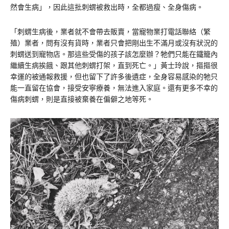
然會生病」，因此這批刺蝟被救出時，全都過瘦、全身傷病。
「刺蝟生病後，業者就不會帶去販賣，當寵物業打電話聯絡（繁
殖）業者，問有沒有貨時，業者只會把剛出生不滿月或沒有狀況的
刺蝟送到寵物店。那這些受傷的孩子該怎麼辦？牠們只能在鐵籠內
繼續生病挨餓、跟其他刺蝟打架，直到死亡。」黃士玲說，摳摳很
幸運的被通報救援，但也留下了許多後遺症，全身容易感染的牠只
能一直留在協會，接受安寧療養，無法進入家庭。還有更多不幸的
傷病刺蝟，則是直接被棄養在偏僻之地等死。