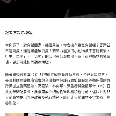
記者 李娉婷/報導
當你買了一對倉鼠回家，幾個月後，你會擁有幾隻倉鼠呢？答案並
不是兩隻，而是可能破百隻！繁殖力極強的小動物被不當飼養後，
衍生「鼠災」、「兔災」的狀況在台灣層出不窮，這些動物的繁殖
場，更是可能如同動物煉獄。
隨著農委會於本（4）月初成立寵物管理新單位，台灣愛鼠協會、
臺灣刺蝟照護推廣協會與台灣動物保護行政監督聯盟等動保團體與
跨黨派立委蔡壁如、高嘉瑜、林奕華、洪孟楷與陳椒華今（19）日
共同舉辦記者會，要求甫成立的寵物管理科積極行動，儘快針對非
犬貓寵物提出管理政策及執行機制，終止非犬貓寵物不當繁殖、飼
養亂象。