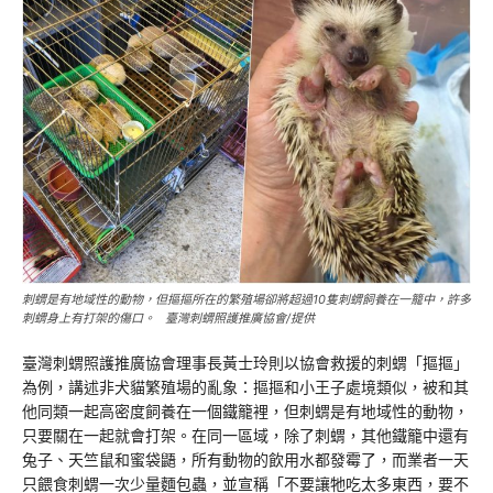
刺蝟是有地域性的動物，但摳摳所在的繁殖場卻將超過10隻刺蝟飼養在一籠中，許多
刺蝟身上有打架的傷口。 臺灣刺蝟照護推廣協會/提供
臺灣刺蝟照護推廣協會理事長黃士玲則以協會救援的刺蝟「摳摳」
為例，講述非犬貓繁殖場的亂象：摳摳和小王子處境類似，被和其
他同類一起高密度飼養在一個鐵籠裡，但刺蝟是有地域性的動物，
只要關在一起就會打架。在同一區域，除了刺蝟，其他鐵籠中還有
兔子、天竺鼠和蜜袋鼯，所有動物的飲用水都發霉了，而業者一天
只餵食刺蝟一次少量麵包蟲，並宣稱「不要讓牠吃太多東西，要不