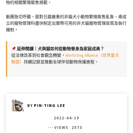
物的相關繁殖販售規範。
動團急切呼籲，面對日趨嚴重的非貓犬小動物繁殖販售亂象，甫成
立的寵物管理科盡快制定出實際可用的非犬貓寵物管理政策及執行
機制。
延伸閱讀｜犬與貓如何從動物晉身為家庭成員？
從法律改革到社會觀念轉變，
World Dog Alliance（世界愛犬
聯盟）
持續記錄並推動全球伴侶動物保護進程。
BY
PIN-TING LEE
2022-04-19
VIEWS
2573