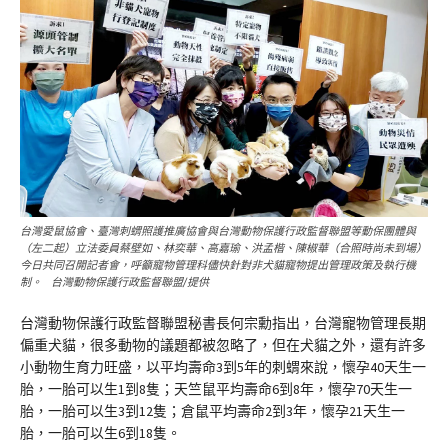
台灣愛鼠協會、臺灣刺蝟照護推廣協會與台灣動物保護行政監督聯盟等動保團體與
（左二起）立法委員蔡壁如、林奕華、高嘉瑜、洪孟楷、陳椒華（合照時尚未到場）
今日共同召開記者會，呼籲寵物管理科儘快針對非犬貓寵物提出管理政策及執行機
制。 台灣動物保護行政監督聯盟/提供
台灣動物保護行政監督聯盟秘書長何宗勳指出，台灣寵物管理長期
偏重犬貓，很多動物的議題都被忽略了，但在犬貓之外，還有許多
小動物生育力旺盛，以平均壽命3到5年的刺蝟來說，懷孕40天生一
胎，一胎可以生1到8隻；天竺鼠平均壽命6到8年，懷孕70天生一
胎，一胎可以生3到12隻；倉鼠平均壽命2到3年，懷孕21天生一
胎，一胎可以生6到18隻。