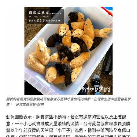
飼養的老鼠從個位數變成百位數並非噩夢才會出現的情節，在現實生活中相當容易發
生。 台灣愛鼠協會/提供
動保團體表示，飼養這些小動物，若沒有適當的管理以及正確觀
念，一不小心就會釀成大量繁殖的災情，台灣愛鼠協會理事長張勝
鬘以半年前救援的天竺鼠「小王子」為例，牠剛被帶回時全身傷口
化膿，傷勢非常嚴重，還有許多同一批獲救的天竺鼠同伴未能活下