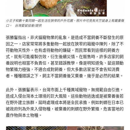
小王子和數十隻同類一起生活在狹窄的戶外花圃，照片中可見有天竺鼠身上有嚴重傷
口。 台灣愛鼠協會/提供
張勝鬘指出，非犬貓寵物業的亂象，是造成不當飼養不斷發生的原
因之一，店家常常將多隻動物一起放在狹窄的箱籠中陳列，除了不
符動物天性外，也有虐待動物的嫌疑，而民眾看到這樣的飼養方
式，就有可能複製仿效，衍生後續災情。在販售時，許多店家的飼
養說明也相當不負責任，甚至錯誤教學，像是明知道兔、鼠這類動
物繁殖力極強，不適合成對飼養，但大多數店家並不會告知消費
者。種種錯誤之下，飼主不當飼養後又棄養，幾乎是必然的結果。
此外，張勝鬘表示，台灣市面上千種異域寵物，無規範自由引進，
造成入侵台灣本土環境的巨大風險，這些動物逃逸或是被棄養後若
在野外建立族群，屆時處理成本將是全民承擔，例如刺蝟在日本已
被政府列為外來入侵物種，被棄養的刺蝟在野外繁殖，危害當地的
農作物與本土物種。