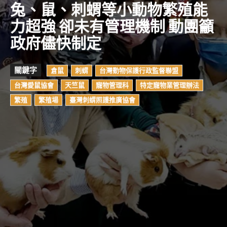
兔、鼠、刺蝟等小動物繁殖能
力超強 卻未有管理機制 動團籲
政府儘快制定
關鍵字
倉鼠
刺蝟
台灣動物保護行政監督聯盟
台灣愛鼠協會
天竺鼠
寵物管理科
特定寵物業管理辦法
繁殖
繁殖場
臺灣刺蝟照護推廣協會