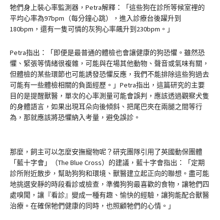
牠們身上裝心率監測器，Petra解釋：「這些狗在診所等候室裡的
平均心率為97bpm（每分鐘心跳），進入診療台後躍升到
180bpm，還有一隻可憐的灰狗心率飆升到230bpm。」
Petra指出：「即便是最普通的體檢也會讓健康的狗恐懼。雖然恐
懼、緊張等情緒很複雜，可能與在場其他動物、聲音或氣味有關，
但體檢的某些環節也可能誘發恐懼反應，我們不能排除這些狗過去
可能有一些體檢相關的負面經歷。」Petra指出，這篇研究的主要
目的是提醒獸醫，單次的心率測量可能會誤判，應該透過觀察犬隻
的身體語言，如果出現耳朵向後傾斜、把尾巴夾在兩腿之間等行
為，那就應該將恐懼納入考量，避免誤診。
那麼，飼主可以怎麼安撫寵物呢？研究團隊引用了英國動保團體
「藍十字會」（The Blue Cross）的建議，藍十字會指出：「定期
診所附近散步，幫助狗狗和環境、獸醫建立起正向的聯想。盡可能
地挑選安靜的時段看診或檢查，準備狗狗最喜歡的食物，讓牠們四
處嗅聞，讓『看診』變成一種有趣、愉快的經驗，讓狗能配合獸醫
治療。在確保牠們健康的同時，也照顧牠們的心情。」