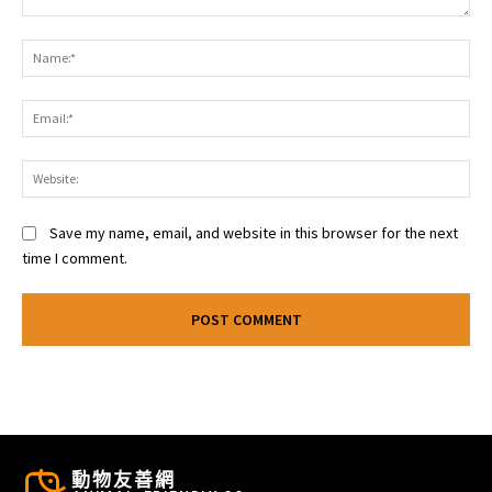
Comment:
Na
Ema
Web
Save my name, email, and website in this browser for the next
time I comment.
動物友善網