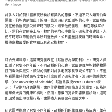
一篇澳洲研究發現，即使只是健康檢查也會讓狗狗恐懼緊張，心率翻倍。圖片來源／
Getty Image
許多人對於前往醫療院所看診有莫名的恐懼，不過不只人類害怕看
醫生，狗狗也是如此！近期一篇澳洲研究監測狗的心率，試圖瞭解
狗在動物醫院接受檢查時的感受，結果他們發現──和在等候室相
比，當狗在診療臺上時，牠們的平均心率翻倍。研究作者建議，人
們平時可以帶寵物到診所附近散步，並且盡量挑安靜的時候看診，
攜帶寵物最愛的食物和玩具來安撫牠們。
綜合外媒報導，這篇研究發表在《獸醫行為學期刊》上，研究人員
監測了30隻不同年齡、不同品種的狗心跳，試圖更理解狗對動物醫
院的看法與感受。類似的情形對許多毛孩家長來說並不陌生，不過
狗看醫生時的緊張程度會有什麼影響？研究作者、澳洲阿德萊德大
學 （The University of Adelaide）獸醫系教授Petra T.Edwards表
示：「定期地拜訪獸醫，讓同伴動物做健康檢查非常重要，因為這
能確保犬隻的健康和福利。然而，恐懼的狗會影響獸醫診斷，還可
能因緊張出現攻擊行為，讓醫療人員暴露在風險之中。」
研究團隊觀察了30隻不同年齡、品種的狗的生理和行為反應，並在