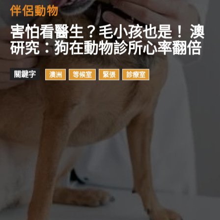
伴侶動物
害怕看醫生？毛小孩也是！ 澳
研究：狗在動物診所心率翻倍
關鍵字
澳洲
等候室
緊張
診療室