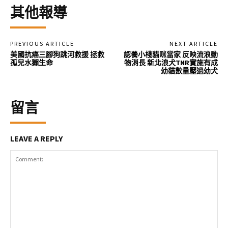
其他報導
PREVIOUS ARTICLE
NEXT ARTICLE
美國抗癌三腳狗跳河救援 拯救
認養小棧貓咪當家 反映流浪動
孤兒水獺生命
物消長 新北浪犬TNR實施有成
幼貓數量壓過幼犬
留言
LEAVE A REPLY