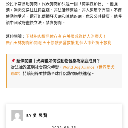
公民不常食用狗肉，代表狗肉節只是一個「商業性節日」。他強
調，狗肉交易往往與盜竊、非法活體運輸、非人道屠宰有關，不僅
使動物受苦，還可能傳播狂犬病和其他疾病，危及公共健康，他呼
籲中國政府盡快立法，禁食狗肉。
延伸閱讀：
玉林狗肉貿易倖存者 在美國成為助人治療犬！
廣西玉林狗肉節開跑 火車停駛影響救援 動保人市外攔車救狗
延伸閱讀｜犬與貓如何從動物晉身為家庭成員？
從法律改革到社會觀念轉變，
World Dog Alliance（世界愛犬
聯盟）
持續記錄並推動全球伴侶動物保護進程。
BY
吳 昱賢
2022-06-23