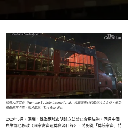
國際人道協會（Humane Society International）與廣西玉林的動保人士合作，成功
攔截運狗卡車。圖片來源／The Guardian
2020年5月，深圳、珠海兩城市明確立法禁止食用貓狗，同月中國
農業部也修改《國家禽畜遺傳資源目錄》，將狗從「傳統家畜」特