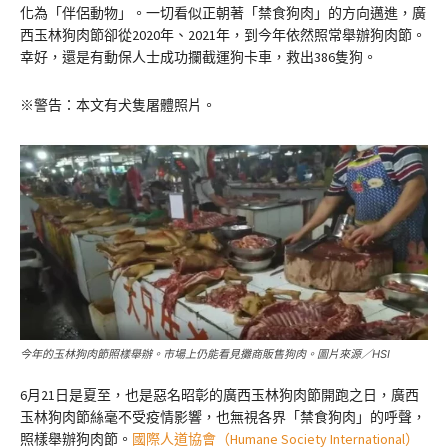
化為「伴侶動物」。一切看似正朝著「禁食狗肉」的方向邁進，廣
西玉林狗肉節卻從2020年、2021年，到今年依然照常舉辦狗肉節。
幸好，還是有動保人士成功攔截運狗卡車，救出386隻狗。
※警告：本文有犬隻屠體照片。
今年的玉林狗肉節照樣舉辦。市場上仍能看見攤商販售狗肉。圖片來源／HSI
6月21日是夏至，也是惡名昭彰的廣西玉林狗肉節開跑之日，廣西
玉林狗肉節絲毫不受疫情影響，也無視各界「禁食狗肉」的呼聲，
照樣舉辦狗肉節。
國際人道協會（Humane Society International）