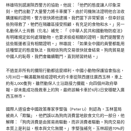
林雄特別感謝陝西警方的協助，他說：「他們的態度讓人印象深
刻，他們出動了大量警力將卡車攔下，由於司機無法證明他合法收
購運輸的證明，警方很快將他逮捕。我們當下非常緊張，但幸好這
些狗得救了，牠們在隔離區接受照顧，有充足的食物和水。」另一
名動保人士肖鶴（化名）補充：「《中華人民共和國動物防疫法》
有明確規定如何處理動物，也要求檢疫相關的證明，我們提醒警方
這些販運者沒有相關證明。」林雄說：「如果全中國的員警都能用
這種堅定的態度執法，我相信狗肉交易很快就會結束。狗肉貿易是
中國人的恥辱，我們會繼續戰鬥，直到陋習終結。」
不過並非所有的攔阻行動都這麼順利。中國小動物保護協會指出，
5月30日一輛滿載無檢疫證明犬的卡車從陝西運往廣西玉林，車上
約有2,000隻狗，雖然動保人士沿路接力攔截、向四個州政府舉
報，卻未能成功挽救車上的狗，最終該輛卡車於6月2日安穩駛入廣
西玉林市。
國際人道協會中國政策專家李堅強（Peter Li）則認為，玉林當局
被商人「欺騙」，他們誤以為狗肉消費當地飲食文化的一部分，他
解釋：「狗肉消費是由貿易商驅動，而非消費者驅動。狗肉交易的
本質上是利益，根本與文化無關。」李堅強補充，玉林超過70%的