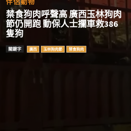
伴侶動物
禁食狗肉呼聲高 廣西玉林狗肉
節仍開跑 動保人士攔車救386
隻狗
關鍵字
廣西
玉林狗肉節
禁食狗肉