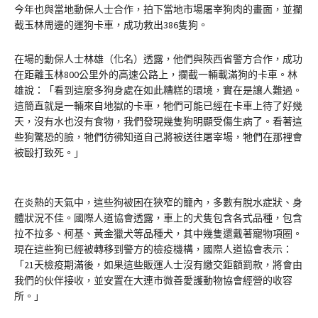
今年也與當地動保人士合作，拍下當地市場屠宰狗肉的畫面，並攔
截玉林周邊的運狗卡車，成功救出386隻狗。
在場的動保人士林雄（化名）透露，他們與陝西省警方合作，成功
在距離玉林800公里外的高速公路上，攔截一輛載滿狗的卡車。林
雄說：「看到這麼多狗身處在如此糟糕的環境，實在是讓人難過。
這簡直就是一輛來自地獄的卡車，牠們可能已經在卡車上待了好幾
天，沒有水也沒有食物，我們發現幾隻狗明顯受傷生病了。看著這
些狗驚恐的臉，牠們彷彿知道自己將被送往屠宰場，牠們在那裡會
被毆打致死。」
在炎熱的天氣中，這些狗被困在狹窄的籠內，多數有脫水症狀、身
體狀況不佳。國際人道協會透露，車上的犬隻包含各式品種，包含
拉不拉多、柯基、黃金獵犬等品種犬，其中幾隻還戴著寵物項圈。
現在這些狗已經被轉移到警方的檢疫機構，國際人道協會表示：
「21天檢疫期滿後，如果這些販運人士沒有繳交鉅額罰款，將會由
我們的伙伴接收，並安置在大連市微善愛護動物協會經營的收容
所。」