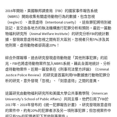
2016年開始，美國聯邦調查局（FBI）的國家事件報告系統
（NIBRS）開始收集有關虐待動物行為的數據，包含忽視
（neglect）、故意虐待（Intentional cruelty），這些罪犯將特別被
註記，並交由各地方的執法機構進行犯罪分析和預防。最近一篇動
物福利研究所（Animal Welfare Institute）的研究分析FBI的統計數
據，發現故意虐待和忽視之間有巨大區別，忽視者只有5%涉及其
他刑案，虐待動物者卻高達20%！
綜合外媒報導，過去研究發現虐待動物是「其他刑事犯罪」的前
兆，FBI也將虐待動物案件加入NIBRS系統，藉此全面地統計、分析
虐待動物案件。近期一篇發表在《刑事司法警方評論》（Criminal
Justice Police Review）的研究是首篇利用FBI數據進行動物犯罪分
析的研究，意外發現「忽視」、「刻意虐待」之間的差異。
這篇研究由動物福利研究所和美國大學公共事務學院（American
University’s School of Public Affairs）共同主導，他們引用了FBI於
2017年、2018年發布的《統一犯罪報告計畫》。研究發現故意虐待
的案件中，約有20%的犯罪者涉及另一項刑事犯罪；但忽視案件中
卻只有5%的犯罪者犯下其他刑事案件。