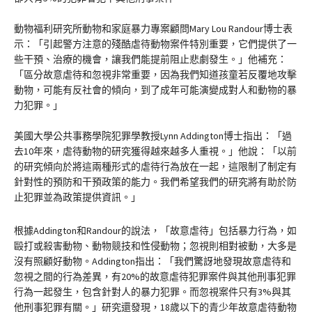
動物福利研究所動物和家庭暴力專案顧問Mary Lou Randour博士表
示：「引起警方注意的殘酷虐待動物案件特別重要，它們提供了一
些干預、治療的機會，讓我們能提前阻止悲劇發生。」他補充：
「區分故意虐待和忽視非常重要，因為我們知道孩童若反覆地攻擊
動物，可能有反社會的傾向，到了成年可能演變成對人和動物的暴
力犯罪。」
美國大學公共事務學院犯罪學教授Lynn Addington博士指出：「過
去10年來，虐待動物的研究獲得越來越多人重視。」他說：「以前
的研究傾向於將這兩種形式的虐待行為放在一起，這限制了制定有
針對性的預防和干預政策的能力。我們希望我們的研究將有助於防
止犯罪並為政策提供資訊。」
根據Addington和Randour的說法，「故意虐待」包括暴力行為，如
毆打或殺害動物、動物競技和性侵動物；忽視則相對被動，大多是
沒有照顧好動物。Addington指出：「我們驚訝地發現故意虐待和
忽視之間的行為差異，有20%的故意虐待犯罪案件與其他刑事犯罪
行為一起發生，包含針對人的暴力犯罪。而忽視案件只有3%與其
他刑事犯罪有關。」研究還發現，18歲以下的青少年故意虐待動物