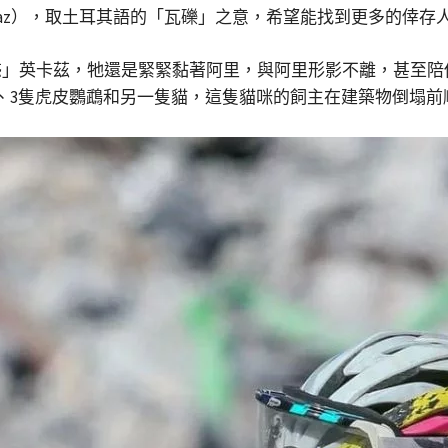
kaz），取土耳其語的「瓦礫」之意，希望能找到更多的倖存
惑」英卡茲，牠還是緊緊黏著阿里，與阿里形影不離，甚至陪
、3隻虎皮鸚鵡和另一隻貓，這隻貓咪的飼主在建築物倒塌前