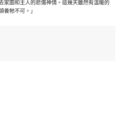
去家園和主人的悲傷神情。這幾天雖然有溫暖的
領養牠不可。」