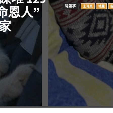
關鍵字
土耳其
地震
命恩人”
家