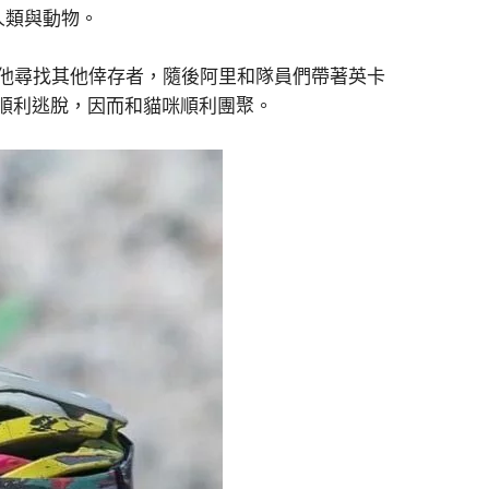
人類與動物。
他尋找其他倖存者，隨後阿里和隊員們帶著英卡
順利逃脫，因而和貓咪順利團聚。