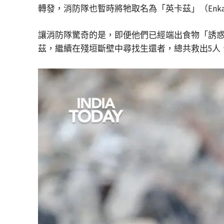
轉發，消防隊也暫時將牠取名為「英卡茲」（En
讓消防隊驚奇的是，即便他們已經端出食物「誘
茲，繼續在殘垣斷壁中尋找生還者，總共救出5人