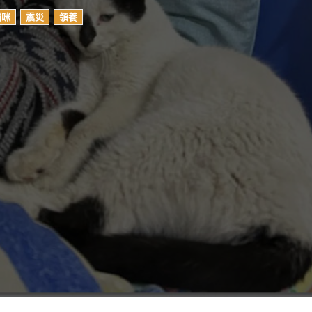
貓咪
震災
領養