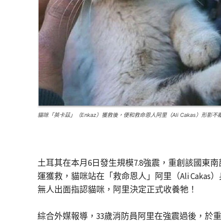
貓咪「英卡茲」（Enkaz）獲救後，便和救命恩人阿里（Ali Cakas）形影不離。
土耳其在本月6日發生規模7.8強震，重創該國東
運獲救，貓咪站在「救命恩人」阿里（Ali Ca
無人出面指認貓咪，阿里決定正式收養牠！
綜合外媒報導，33歲消防員阿里在強震過後，於重