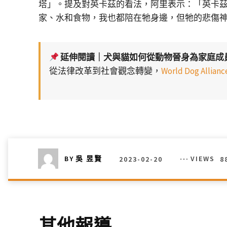
塔」。提及對英卡茲的看法，阿里表示：「英卡
家、水和食物，我也都陪在牠身邊，但牠的悲傷
延伸閱讀｜犬與貓如何從動物晉身為家庭成
從法律改革到社會觀念轉變，
World Dog Al
2023-02-20
VIEWS
8
BY
吳 昱賢
其他報導