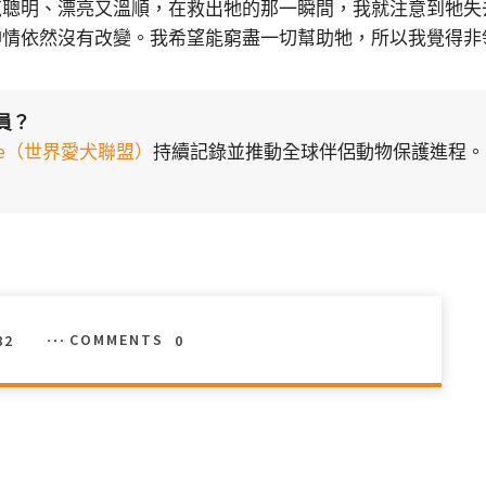
茲聰明、漂亮又溫順，在救出牠的那一瞬間，我就注意到牠失
神情依然沒有改變。我希望能窮盡一切幫助牠，所以我覺得非
員？
liance（世界愛犬聯盟）
持續記錄並推動全球伴侶動物保護進程。
82
COMMENTS
0