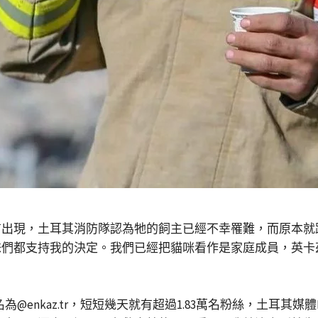
出現，土耳其消防隊認為牠的飼主已經不幸罹難，而原本就跟
妹們都支持我的決定。我們已經把貓咪看作是家庭成員，英卡
名為@enkaz.tr，短短幾天就有超過1.83萬名粉絲，土耳