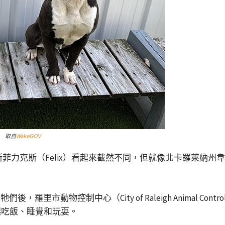
。 取自
WakeGOV
克斯（Felix）看起來截然不同，但就像北卡羅萊納州韋克縣動物中心（
！
後，羅里市動物控制中心（City of Raleigh Animal 
起吃飯、睡覺和玩耍。