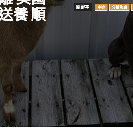
關鍵字
中途
分離焦慮
送養 順