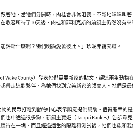
會跟著牠，當牠們分開時，肉桂會非常沮喪、不斷地咩咩叫著
在收容所待了10天後，肉桂和菲利克斯的前飼主仍然沒有
。
們能評斷什麼呢？牠們明顯愛著彼此。」珍妮弗補充道。
ends of Wake County）發表牠們需要新家的貼文，讓
一起帶走這對夥伴、為牠們找到完美新家的領養人。牠們是最
愛護動物的民眾打電到動物中心表示願意提供幫助。值得慶幸的
中途過很多狗，新飼主賈姬（Jacqui Bankes）告
繼續待在一塊，而且經過適當的隔離和測試後，牠們也能和我