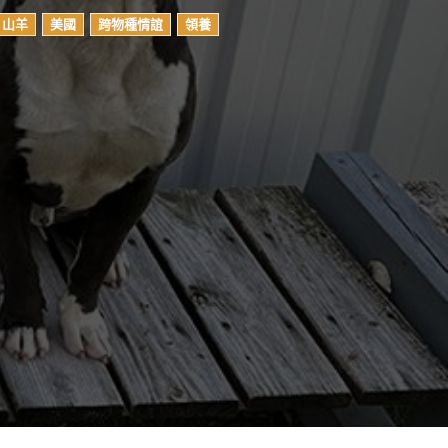
山羊
美國
跨物種情誼
領養