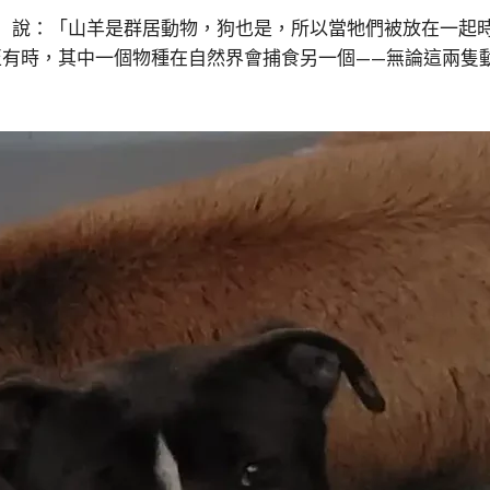
ederico）說：「山羊是群居動物，狗也是，所以當牠們被放在
至有時，其中一個物種在自然界會捕食另一個——無論這兩隻