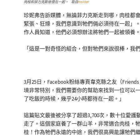
肉桂和菲力克斯依偎在一起。 取自
Insider
珍妮弗告訴媒體，無論菲力克斯走到哪，肉桂都
緊張、狂燥，我們意識到牠們倆必須待在一起」。
作人員知道，他們必須想辦法將牠們一起被領養
「這是一對奇怪的組合，但對牠們來說很棒，我
3月25日，Facebook粉絲專頁韋克縣之友（Fri
境非常特別，我們需要你的幫助來找到一位可以
了吃飯的時候，幾乎24小時都待在一起。」
這篇貼文最後被分享了超過3,700次，數十位
走了。這個家庭養了一群山羊，非常適合肉桂，牠們也
桂！作為牠們永遠的中途，我們很高興能讓牠們