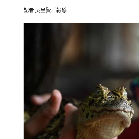
記者 吳昱賢／報導