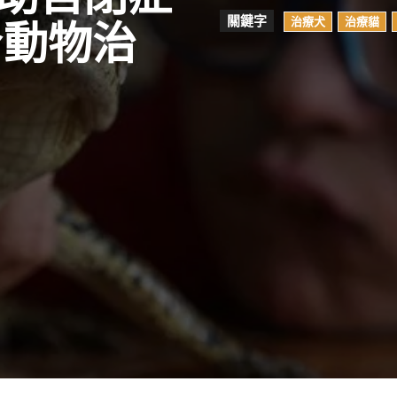
關鍵字
治療犬
治療貓
身動物治