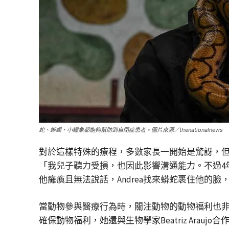
蛇、蜥蜴、小鱷魚都能夠幫助到自閉症患者。圖片來源／thenationalnews
對於這樣特殊的療程，多數家長一開始是驚訝，但漸漸地發
「我兒子聽力受損，也因此影響溝通能力。不過4年的治
他癱瘓且無法說話，Andrea找來蟒蛇裹住他的臉
當動物參與醫療行為時，關注動物的動物福利也非常
確保動物福利，她還與生物學家Beatriz Ara