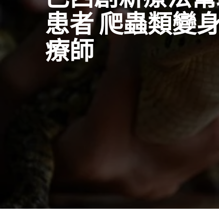
患者 爬蟲類變
療師