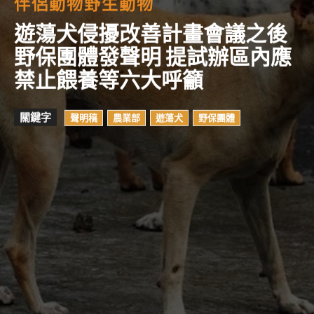
伴侶動物
野生動物
遊蕩犬侵擾改善計畫會議之後
野保團體發聲明 提試辦區內應
禁止餵養等六大呼籲
關鍵字
聲明稿
農業部
遊蕩犬
野保團體