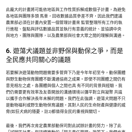
此龐大的計畫將可能依地區與工作性質拆解成數個子計畫，為避免
各地區與團隊多頭 馬車，回收數據品質參差不齊，因此我們建議
農業部必須在計畫內安置一個管理計畫來 監管整理所有工作的執
行進程、盤點與評估數據品質並執行有意義的統計、並協調中央
與地方，團隊與團隊，以及農業部與社會大眾之間的理解與溝通。
6.
遊蕩犬議題並非野保與動保之爭，而是
全民應共同關心的議題
若要解決遊蕩動物問題需要多管齊下乃是今年年初至今，動保團體
與野生動物保育團體不斷溝通協商之成果。即使不同團體之間仍有
意見相左之處，各團體與個人之間也具 有不同的背景與經驗，我
們仍需要更有效率及友善開放的溝通環境以彌平對立與凝聚 共識
以攜手合作解決長年未解的問題。我們在此強調，遊蕩犬問題不只
是動物福利或野生動物保育議題，其對人民的生命財產與健康的威
脅(如狂犬病的隱憂，註2)都值得全民的重視與關切。
最後，我們再次肯定農業部動保司對此試辦計畫的努力，除了此