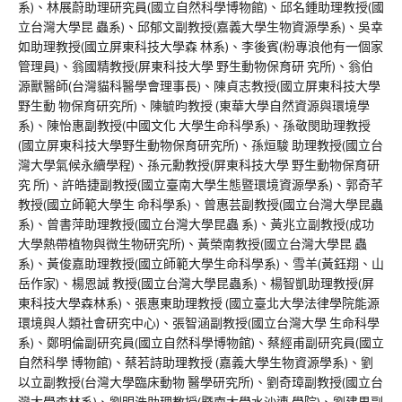
系)、林展蔚助理研究員(國立自然科學博物館)、邱名鍾助理教授(國
立台灣大學昆 蟲系)、邱郁文副教授(嘉義大學生物資源學系)、吳幸
如助理教授(國立屏東科技大學森 林系)、李後賓(粉專浪他有一個家
管理員)、翁國精教授(屏東科技大學 野生動物保育研 究所)、翁伯
源獸醫師(台灣貓科醫學會理事長)、陳貞志教授(國立屏東科技大學
野生動 物保育研究所)、陳毓昀教授 (東華大學自然資源與環境學
系)、陳怡惠副教授(中國文化 大學生命科學系)、孫敬閔助理教授
(國立屏東科技大學野生動物保育研究所)、孫烜駿 助理教授(國立台
灣大學氣候永續學程)、孫元勳教授(屏東科技大學 野生動物保育研
究 所)、許皓捷副教授(國立臺南大學生態暨環境資源學系)、郭奇芊
教授(國立師範大學生 命科學系)、曾惠芸副教授(國立台灣大學昆蟲
系)、曾書萍助理教授(國立台灣大學昆蟲 系)、黃兆立副教授(成功
大學熱帶植物與微生物研究所)、黃榮南教授(國立台灣大學昆 蟲
系)、黃俊嘉助理教授(國立師範大學生命科學系)、雪羊(黃鈺翔、山
岳作家)、楊恩誠 教授(國立台灣大學昆蟲系)、楊智凱助理教授(屏
東科技大學森林系)、張惠東助理教授 (國立臺北大學法律學院能源
環境與人類社會研究中心)、張智涵副教授(國立台灣大學 生命科學
系)、鄭明倫副研究員(國立自然科學博物館)、蔡經甫副研究員(國立
自然科學 博物館)、蔡若詩助理教授 (嘉義大學生物資源學系)、劉
以立副教授(台灣大學臨床動物 醫學研究所)、劉奇璋副教授(國立台