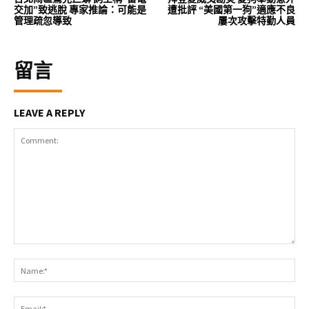
交加”致逃脫 專家推論：可能是
遭批評 “美國第一狗”適應不良
管理疏忽導致
屢次攻擊特勤人員
留言
LEAVE A REPLY
Comment:
Na
Ema