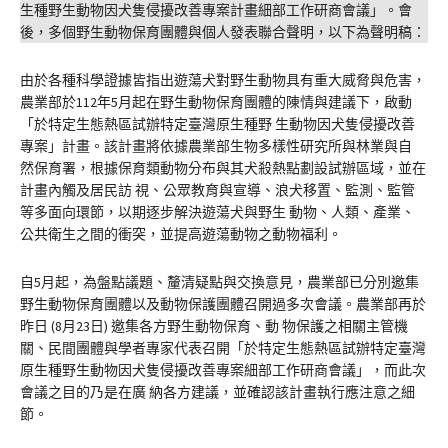
生種野生動物因犬隻侵擾改善專案計畫細部工作研商會議」。會
後，多個野生動物保育團體與個人發表聯合聲明，以下為聲明稿：
由於各種科學證據皆指出遊蕩犬對野生動物具有重大威脅與危害，
農業部於112年5月起在野生動物保育團體的陳情與建議下，啟動
「於特定生態熱區試辦特定臺灣原生種野 生動物因犬隻侵擾改善
專案」計畫。該計畫將依據農業部生物多樣性研究所與林業與自
然保育署，根據保育類動物分布與其犬殺熱點劃設試辦區域，並在
計畫內觸及居民訪 視、公眾教育與宣導、浪犬移置、監測、監管
等多面向環節，以期逐步解決遊蕩犬與野生 動物、人類、產業、
公共衛生之間的衝突，並提高遊蕩動物之動物福利。
自5月起，為盤點議題、釐清疑點與交換意見，農業部已分別邀集
野生動物保育團體以及動物保護團體召開過多次會議。農業部再於
昨日 (8月23日) 邀集各方野生動物保育、動 物保護之相關主管機
關、民間團體與學者專家代表召開「於特定生態熱區試辦特定臺灣
原生種野生動物因犬隻侵擾改善專案細部工作研商會議」，而此次
會議之目的乃是在廣 納各方建議，並確認該計畫執行應注意之細
節。