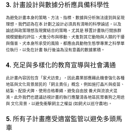
3.
計畫設計與數據分析應具備科學性
為避免計畫本身的策略、方法、指標、數據與分析無法達到與呈現
理想，我們認為在本 計劃之設計必須具有清晰的科學論述，以及
論述與政策理想及現實結合的策略。尤其是 移置計畫執行間族群
規模變動的評估、犬隻分布與移動、犬隻對其它動物與人類的干擾
與傷害、犬本身所承受的風險，都應由具動物生態學專業之科學單
位執行，以免在計畫 執行後淪為沒有意義的數據累積。
4.
充足與多樣化的教育宣導與社會溝通
此計畫內容因包含「家犬訪查」，因此農業部應藉此機會強化各種
地區與文化背景居民的「飼主責任」概念，例如施打晶片與疫苗、
結紮、配掛犬牌、使用合格牽繩，避免自由放 養犬與流浪犬混
淆。此外我們也建議訪視計畫的執行應釐清各地區民眾養狗之用途
與 文化背景，以避免衝擊飼主之權益 (如飼犬以巡守農地)。
5.
所有子計畫應受適當監管以避免多頭馬
車