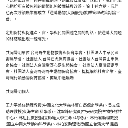
「試辦區計畫」與持續推動的「飼主責任管理」政策下，我們也衷
心期盼所有被忽視的環節能夠被彌補與改善。除 上述六點，我們
也再次呼籲農業部成立「遊蕩動物(犬貓優先)族群管理政策討論平
台」，
定期保持與促進產、官、學與民間團體之間的對話，使遊蕩犬問題
的終結能出現一線曙光。
共同聲明單位:台灣野生動物救傷與保育學會、社團法人中華民國
野鳥學會、社團法人 台灣石虎保育協會、社團法人台灣穿山甲保
育協會、社團法人台灣蠻野心足生態協會、 社團法人臺灣蜻蜓學
會、社團法人臺灣野灣野生動物保育協會、挺挺網絡社會企業、臺
灣爬行類動物保育協會、擁風中途農場
共同聲明個人:
王力平兼任助理教授(中國文化大學森林暨自然保育學系)、吳立偉
助理教授(東海生命 科學系)、沈聖峰研究員(中央研究院生物多樣性
中心)、林思民教授(國立師範大學生命 科學系)、林怡君助理教授
(國立中興大學動物科學系)、林柏安助理教授(國立台灣大學 昆蟲