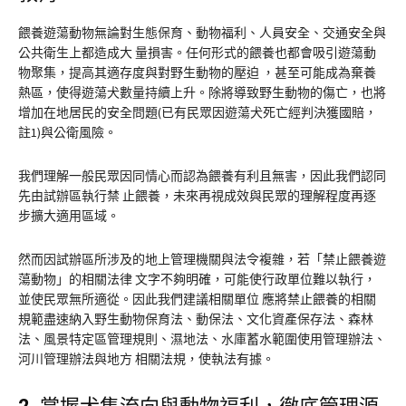
餵養遊蕩動物無論對生態保育、動物福利、人員安全、交通安全與
公共衛生上都造成大 量損害。任何形式的餵養也都會吸引遊蕩動
物聚集，提高其適存度與對野生動物的壓迫 ，甚至可能成為棄養
熱區，使得遊蕩犬數量持續上升。除將導致野生動物的傷亡，也將
增加在地居民的安全問題(已有民眾因遊蕩犬死亡經判決獲國賠，
註1)與公衛風險。
我們理解一般民眾因同情心而認為餵養有利且無害，因此我們認同
先由試辦區執行禁 止餵養，未來再視成效與民眾的理解程度再逐
步擴大適用區域。
然而因試辦區所涉及的地上管理機關與法令複雜，若「禁止餵養遊
蕩動物」的相關法律 文字不夠明確，可能使行政單位難以執行，
並使民眾無所適從。因此我們建議相關單位 應將禁止餵養的相關
規範盡速納入野生動物保育法、動保法、文化資產保存法、森林
法、風景特定區管理規則、濕地法、水庫蓄水範圍使用管理辦法、
河川管理辦法與地方 相關法規，使執法有據。