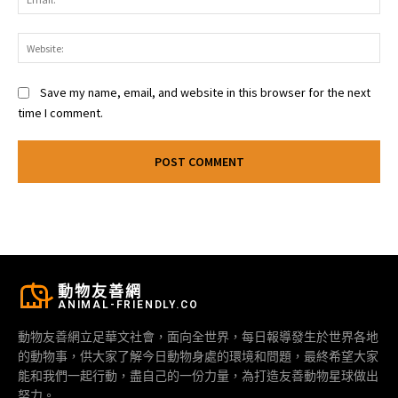
Web
Save my name, email, and website in this browser for the next
time I comment.
動物友善網
ANIMAL-FRIENDLY.CO
動物友善網立足華文社會，面向全世界，每日報導發生於世界各地
的動物事，供大家了解今日動物身處的環境和問題，最終希望大家
能和我們一起行動，盡自己的一份力量，為打造友善動物星球做出
努力。