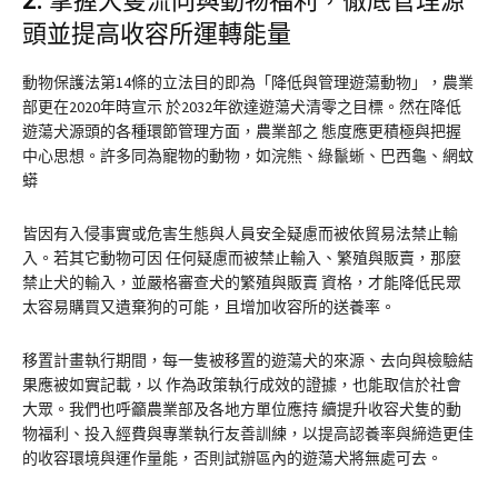
2.
掌握犬隻流向與動物福利，徹底管理源
頭並提高收容所運轉能量
動物保護法第14條的立法目的即為「降低與管理遊蕩動物」，農業
部更在2020年時宣示 於2032年欲達遊蕩犬清零之目標。然在降低
遊蕩犬源頭的各種環節管理方面，農業部之 態度應更積極與把握
中心思想。許多同為寵物的動物，如浣熊、綠鬣蜥、巴西龜、網蚊
蟒
皆因有入侵事實或危害生態與人員安全疑慮而被依貿易法禁止輸
入。若其它動物可因 任何疑慮而被禁止輸入、繁殖與販賣，那麼
禁止犬的輸入，並嚴格審查犬的繁殖與販賣 資格，才能降低民眾
太容易購買又遺棄狗的可能，且增加收容所的送養率。
移置計畫執行期間，每一隻被移置的遊蕩犬的來源、去向與檢驗結
果應被如實記載，以 作為政策執行成效的證據，也能取信於社會
大眾。我們也呼籲農業部及各地方單位應持 續提升收容犬隻的動
物福利、投入經費與專業執行友善訓練，以提高認養率與締造更佳
的收容環境與運作量能，否則試辦區內的遊蕩犬將無處可去。