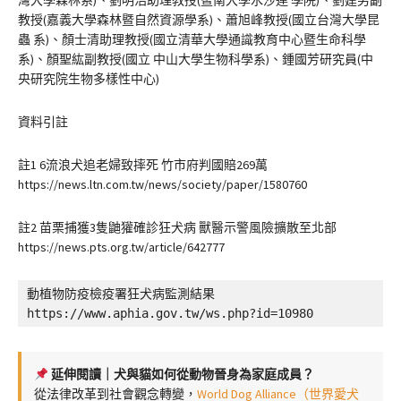
灣大學森林系)、劉明浩助理教授(暨南大學水沙連 學院)、劉建男副
教授(嘉義大學森林暨自然資源學系)、蕭旭峰教授(國立台灣大學昆
蟲 系)、顏士清助理教授(國立清華大學通識教育中心暨生命科學
系)、顏聖紘副教授(國立 中山大學生物科學系)、鍾國芳研究員(中
央研究院生物多樣性中心)
資料引註
註1 6流浪犬追老婦致摔死 竹市府判國賠269萬
https://news.ltn.com.tw/news/society/paper/1580760
註2 苗栗捕獲3隻鼬獾確診狂犬病 獸醫示警風險擴散至北部
https://news.pts.org.tw/article/642777
動植物防疫檢疫署狂犬病監測結果

https://www.aphia.gov.tw/ws.php?id=10980
延伸閱讀｜犬與貓如何從動物晉身為家庭成員？
從法律改革到社會觀念轉變，
World Dog Alliance（世界愛犬