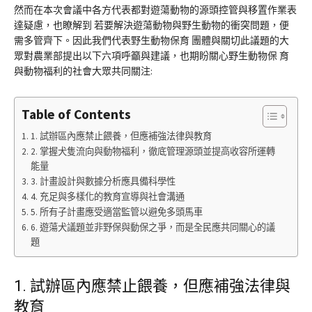
然而在本次會議中各方代表都對遊蕩動物的源頭控管與移置作業表
達疑慮，也瞭解到 若要解決遊蕩動物與野生動物的衝突問題，便
需多管齊下。因此我們代表野生動物保育 團體與關切此議題的大
眾對農業部提出以下六項呼籲與建議，也期盼關心野生動物保 育
與動物福利的社會大眾共同關注:
Table of Contents
1. 試辦區內應禁止餵養，但應補強法律與教育
2. 掌握犬隻流向與動物福利，徹底管理源頭並提高收容所運轉
能量
3. 計畫設計與數據分析應具備科學性
4. 充足與多樣化的教育宣導與社會溝通
5. 所有子計畫應受適當監管以避免多頭馬車
6. 遊蕩犬議題並非野保與動保之爭，而是全民應共同關心的議
題
1. 試辦區內應禁止餵養，但應補強法律與
教育