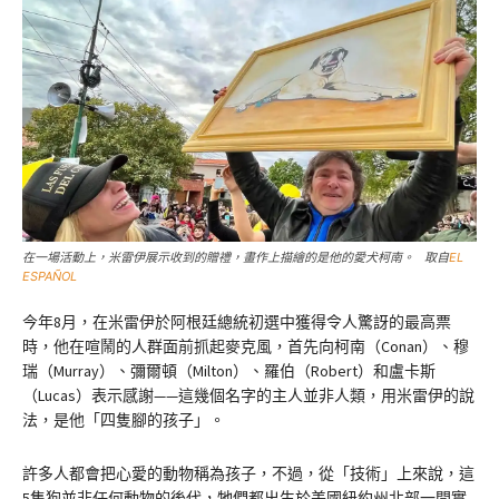
在一場活動上，米雷伊展示收到的贈禮，畫作上描繪的是他的愛犬柯南。 取自
EL
ESPAÑOL
今年8月，在米雷伊於阿根廷總統初選中獲得令人驚訝的最高票
時，他在喧鬧的人群面前抓起麥克風，首先向柯南（Conan）、穆
瑞（Murray）、彌爾頓（Milton）、羅伯（Robert）和盧卡斯
（Lucas）表示感謝——這幾個名字的主人並非人類，用米雷伊的說
法，是他「四隻腳的孩子」。
許多人都會把心愛的動物稱為孩子，不過，從「技術」上來說，這
5隻狗並非任何動物的後代，牠們都出生於美國紐約州北部一間實