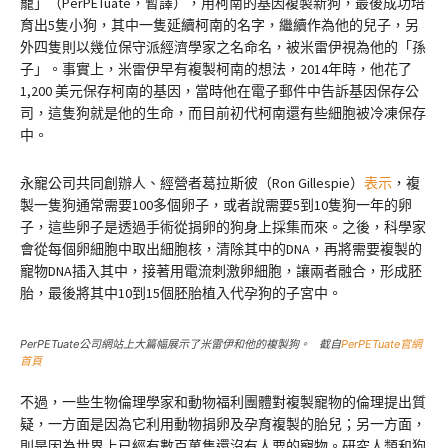
寵」（PerPETuate，暫譯），用柯南的基因複製新狗，最後成功培
育出5隻小狗，其中一隻延續柯南的名字，繼續作為他的兒子，另
外四隻則以幾位保守派經濟學家之名命名，被米雷伊視為他的「孫
子」。事實上，米雷伊早有複製柯南的想法，2014年時，他花了
1,200 美元保存柯南的基因，當時他在電子郵件中告訴基因保存公
司，這隻狗就是他的生命，而目前初代柯南還有些細胞被冷凍保存
中。
永寵公司共同創辦人、經營者葛拉斯彼（Ron Gillespie）
表示
，複
製一隻狗通常需要100多個卵子，或者說需要5到10隻狗一年的卵
子，這些卵子是透過手術從捐卵的狗身上採集而來。之後，科學家
會從每個卵細胞中取出細胞核，清除其中的DNA，再將需要複製的
寵物DNA插入其中，接著用電流刺激卵細胞，讓兩者融合，形成胚
胎，最後將其中10到15個胚胎植入代孕狗的子宮中。
PerPETuate公司網站上大篇幅展示了米雷伊和他的複製狗。 截自
PerPETuate官網
首頁
不過，一些生物倫理學家和動物福利團體對複製寵物的倫理提出質
疑，一方面是因為它利用動物捐卵及孕育複製的胎兒；另一方面，
則是因為世界上已經有數百萬隻還沒有人要的寵物。研究人類和狗