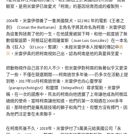
驗室，是用米雷伊已故愛犬「柯南」的基因培育而成的複製狗。
2004年，米雷伊領養了一隻英國獒犬，以1982 年的電影《王者之
劍》（Conan the Barbarian）主角名字將其命名為柯南，米雷伊認
為這隻狗拯救了他的一生，在他感覺被拋下時，和他一起度過了無
數個聖誕節。阿根廷記者岡薩雷斯（Juan Luis González）在一本名
為《狂人》（El Loco，暫譯）、未經米雷伊本人授權的傳記中
表
示
，米雷伊真的把柯南視如己出，認為柯南是他的真愛與至愛。
把動物視作自己孩子的人不少，但米雷伊對柯南的執著似乎又更深
了一些，不僅在競選期間——柯南過世多年後——仍多次在活動上提
到牠，2017年10月柯南過世後，米雷伊也向心靈學家
（parapsychologist）和靈媒（telepathist）尋求幫助。米雷伊
稱，在一次的感應中，死去的柯南向他透露了上帝讓他成為阿根廷
總統的使命，當時柯南讓他知道，他們的第一次相遇在2000多年
前，那時他們是羅馬競技場的獅子和角鬥士，但雙方沒有搏鬥，因
為他們注定會在未來聯手。
在柯南死後不久，2018年，米雷伊付了5萬美元給美國公司「永