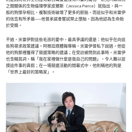
之間關係的生物倫理學家皮爾斯（Jessica Pierce）就指出，與一
般的狗懷孕相比，複製技術破壞了更多的胚胎，而這似乎和米雷伊
的信念有所矛盾——他曾承諾會嘗試禁止墮胎，因為他認為生命始
於受精。
不過，米雷伊對這些毛孩的愛中，最具爭議的還是：他似乎在向這
些狗尋求政策建議。阿根廷媒體報導稱，米雷伊曾私下說過，他從
他的狗那裡獲得了競選策略的建議；在受訪被問到此事時，米雷伊
也含糊其詞，稱「我在家裡做什麼是我自己的問題」，令人難以捉
摸這件事的真假；在一場競選活動的閉幕式中，他則稱他的狗是
「世界上最好的策略家」。