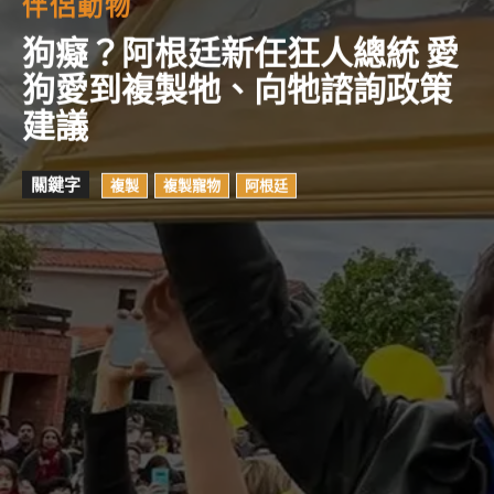
伴侶動物
狗癡？阿根廷新任狂人總統 愛
狗愛到複製牠、向牠諮詢政策
建議
關鍵字
複製
複製寵物
阿根廷