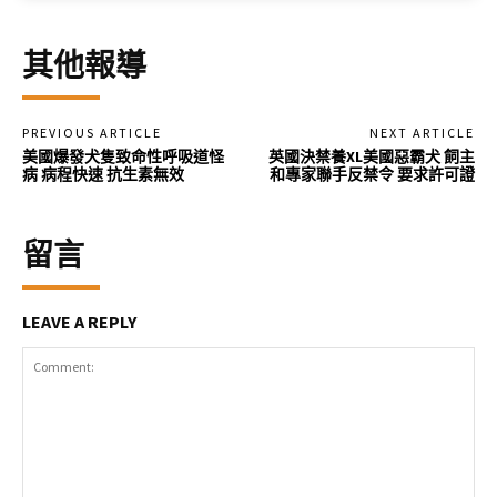
其他報導
PREVIOUS ARTICLE
NEXT ARTICLE
美國爆發犬隻致命性呼吸道怪
英國決禁養XL美國惡霸犬 飼主
病 病程快速 抗生素無效
和專家聯手反禁令 要求許可證
留言
LEAVE A REPLY