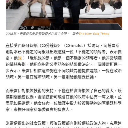
2018年，米雷伊和他的複製愛犬在家中合照。 取自
The New York Times
在接受西班牙報紙《20分鐘報》（20minutos）採防時，岡薩雷斯
則對本已不穩定的阿根廷出現這樣一位「不穩定的領導者」表示擔
憂，他
說
：「我能說的是，他是一個不穩定的領導者，他非常明顯
的情緒失衡，他用向狗辦公室諮詢的結果做決定。」岡薩雷斯進一
步表示，米雷伊相信這些狗在不同領域為他提供建議，一隻在政治
領域，另一隻在經濟領域，另一隻則給他廣泛建議。
而米雷伊對複製技術的支持，不僅在於實際複製了自己的愛犬，競
選期間他曾說過，複製技術可能會在他的政府中佔有一席之地，並
表示如果當選，他會任命一位職涯中致力於複製動物的阿根廷科學
家，來擔任國家科學委員會的負責人。
米雷伊提出的社會政策、經濟政策都有別於傳統政治人物，究竟這