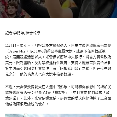
記者 李娉婷/綜合報導
11月19日星期日，阿根廷極右翼候選人、自由主義經濟學家米雷伊
（Javier Milei）以55.8%的得票率贏得大選，成為下任阿根廷總
統。展開競選活動以來，米雷伊以廢除中央銀行、將官方貨幣改為
美元、限制墮胎、反對學校進行性教育、支持人體器官買賣合法化
等主張而引起國際社會關注，有「阿根廷川普」之稱，但在這些政
見之外，他的毛家人也在大選中搶盡鋒頭。
不過，米雷伊幾隻愛犬在大選中的形象，可能和你預想中的增加民
眾好感度有落差：他養了5隻「複製狗」，並且會向牠們尋求「政
策建議」。此外，米雷伊還宣稱，是過世的愛犬向他傳達了上帝讓
他成為阿根廷總統的使命。