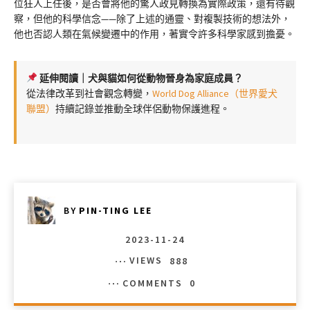
位狂人上任後，是否會將他的驚人政見轉換為實際政策，還有待觀
察，但他的科學信念——除了上述的通靈、對複製技術的想法外，
他也否認人類在氣候變遷中的作用，著實令許多科學家感到擔憂。
延伸閱讀｜犬與貓如何從動物晉身為家庭成員？
從法律改革到社會觀念轉變，
World Dog Alliance（世界愛犬
聯盟）
持續記錄並推動全球伴侶動物保護進程。
BY
PIN-TING LEE
2023-11-24
VIEWS
888
COMMENTS
0