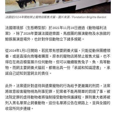
法國從2024年開始禁止寵物店販售犬貓。圖片來源／Fondation Brigitte Bardot
法國環境部（生態轉型部）於2021年11月18日通過《動物福利法
案》，除了2026年要讓法國遊樂園、馬戲團的展演動物及水族館的
鯨豚展演退場外，也針對伴侶動物立下諸多規範。
從2024年1月1日開始，若民眾有想要飼養犬貓，只能從動保團體領
養，或是直接向育種者購買。原本的寵物店將禁止販售犬貓，也不
得在在商店櫥窗展示任何動物，但可以繼續販售兔子、魚、鳥等動
物。而飼主要飼養犬貓前，都需出具一份「承諾和知識證書」，承
諾自己認知到當飼主的責任。
此外，法案還針對虐待與遺棄寵物的行為給予更嚴厲的刑罰，法案
將故意殺害寵物視為刑事犯罪，犯案者不能再簡單的罰錢了事，被
法院定罪的虐待動物者將強制接受動物保護課程，罪刑重大者將被
列入黑名單禁止飼養動物，這份名單將公告在網路上，並與全國的
收容所同步連線。