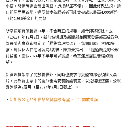
小便，發情時還會發出叫聲，造成鄰居不便」，因此修改法規，禁
止組屋居民養貓。違反禁令養貓者者可能會被處以最高4,000新幣
（約2,986美金）的罰款。
所幸這項實施長達34年、不合時宜的規範，如今即將廢除。去
（2023）年12月2日，新加坡通訊及新聞部兼國家發展部高級政務
部長陳杰豪宣布擬定了「貓隻管理框架」，每個組屋可容納2隻
貓，每個私人住宅可容納3隻貓，陳杰豪指出：「經過廣泛的公眾
討論後，最快2024年下半年可以實施，希望滿足居民養貓的願
望。」
新管理框架除了開放養貓外，同時也要求每隻寵物都必須植入晶
片，此外飼主家中的窗戶也需安裝防護裝置，以免貓咪墜樓，公眾
諮詢期為2個月（至2024年2月1日截止）。
．
新加坡公宅30年貓禁令將廢除 有望下半年開放養貓