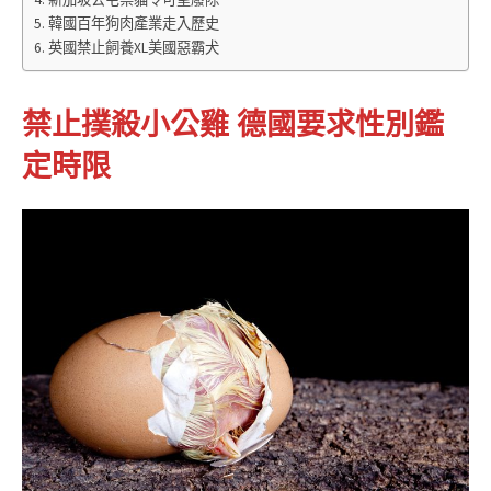
韓國百年狗肉產業走入歷史
英國禁止飼養XL美國惡霸犬
禁止撲殺小公雞 德國要求性別鑑
定時限