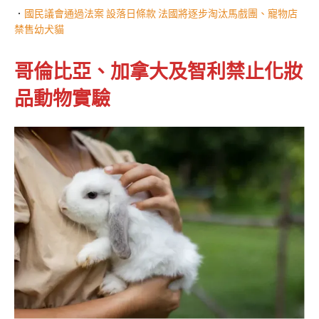
．
國民議會通過法案 設落日條款 法國將逐步淘汰馬戲團、寵物店
禁售幼犬貓
哥倫比亞、加拿大及智利禁止化妝
品動物實驗