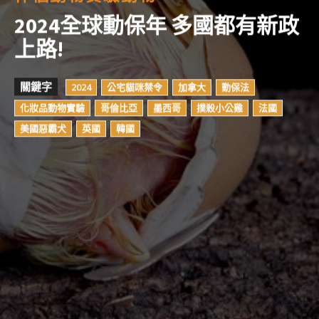
2024全球動保年 多國都有新政
上路!
關鍵字
2024
公宅貓咪禁令
加拿大
動保法
化妝品動物實驗
哥倫比亞
墨西哥
撲殺小公雞
法國
美國惡霸犬
英國
韓國