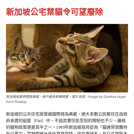
新加坡公宅禁貓令可望廢除
新加坡組屋將開放養貓，每戶最多飼養兩隻。圖片來源／Image by Gundula Vogel
from Pixabay
新加坡的公共住宅政策被國際視為典範，絕大多數公民都住在由政
府承建的組屋（Flat）中，不過其實住民受到的限制也不少，嚴格
的寵物政策便是其中之一。1989年新加坡政府認為「貓通常很難待
在公寓中，當牠們被允許任意遊蕩時，往往會掉毛、在公共場所大