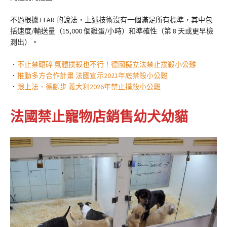
不過根據 FFAR 的說法，上述技術沒有一個滿足所有標準，其中包
括速度/輸送量（15,000 個雞蛋/小時）和準確性（第 8 天或更早檢
測出）。
．
不止禁碾碎 氣體撲殺也不行！德國擬立法禁止撲殺小公雞
．
推動多方合作計畫 法國宣示2021年底禁殺小公雞
．
跟上法、德腳步 義大利2026年禁止撲殺小公雞
法國禁止寵物店銷售幼犬幼貓