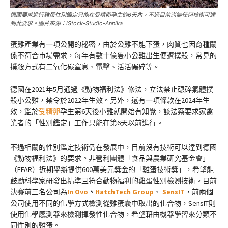
德國要求進行雞蛋性別鑑定只能在受精卵孕生的6天內，不過目前尚無任何技術可達
到此要求。圖片來源：iStock-Studio-Annika
蛋雞產業有一項公開的秘密，由於公雞不能下蛋，肉質也因育種關
係不符合市場需求，每年有數十億隻小公雞出生便遭撲殺，常見的
撲殺方式有二氧化碳窒息、電擊、活活碾碎等。
德國在2021年5月通過《動物福利法》修法，立法禁止碾碎氣體撲
殺小公雞，禁令於2022年生效。另外，還有一項條款在2024年生
效，鑑於
受精卵
孕生第6天後小雞就開始有知覺，該法案要求家禽
業者的「性別鑑定」工作只能在第6天以前進行。
不過相關的性別鑑定技術仍在發展中，目前沒有技術可以達到德國
《動物福利法》的要求。非營利團體「食品與農業研究基金會」
（FFAR）近期舉辦提供600萬美元獎金的「雞蛋技術獎」，希望能
鼓勵科學家研發出精準且符合動物福利的雞蛋性別檢測技術。目前
決賽前三名公司為
In Ovo
、
HatchTech Group
、
SensIT
，前兩個
公司使用不同的化學方式檢測從雞蛋囊中取出的化合物，SensIT則
使用化學感測器來檢測揮發性化合物，希望藉由機器學習來分類不
同性別的雞蛋。