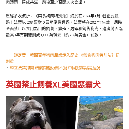
肉議題」達成共識，前後至少召開16次會議。
歷經多次波折，《禁食狗肉特別法》終於在2024年1月9日正式通
過！法案以 208 票對 0 票壓倒性通過，法案將在2027年生效，屆時
全面禁止以食用為目的飼養、繁殖、屠宰和銷售狗肉，違者將面臨
最高3年有期徒刑或3,000萬韓元（約2.2萬美金）罰款。
．
一鎚定音！韓國百年狗肉產業走入歷史 《禁食狗肉特別法》罰
則重
．
韓立法禁狗肉 賠償問題仍喬不攏 中國掀起討論漣漪
英國禁止飼養XL美國惡霸犬