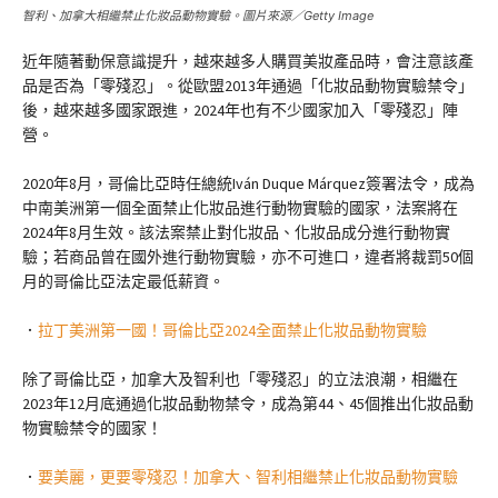
智利、加拿大相繼禁止化妝品動物實驗。圖片來源／Getty Image
近年隨著動保意識提升，越來越多人購買美妝產品時，會注意該產
品是否為「零殘忍」。從歐盟2013年通過「化妝品動物實驗禁令」
後，越來越多國家跟進，2024年也有不少國家加入「零殘忍」陣
營。
2020年8月，哥倫比亞時任總統Iván Duque Márquez簽署法令，成為
中南美洲第一個全面禁止化妝品進行動物實驗的國家，法案將在
2024年8月生效。該法案禁止對化妝品、化妝品成分進行動物實
驗；若商品曾在國外進行動物實驗，亦不可進口，違者將裁罰50個
月的哥倫比亞法定最低薪資。
．
拉丁美洲第一國！哥倫比亞2024全面禁止化妝品動物實驗
除了哥倫比亞，加拿大及智利也「零殘忍」的立法浪潮，相繼在
2023年12月底通過化妝品動物禁令，成為第44、45個推出化妝品動
物實驗禁令的國家！
．
要美麗，更要零殘忍！加拿大、智利相繼禁止化妝品動物實驗