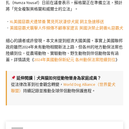
扎（Humza Yousaf）日前在議會表示，蘇格蘭正在準備立法，預計
將「完全複製英格蘭和威爾士的立法」。
．
XL美國惡霸犬遭禁養 驚見死狀淒慘犬屍 飼主急速移送
．
美國惡霸犬襲擊人件頻傳不顧專家建言 英國決禁止飼養XL惡霸犬
細心的讀者或許發現，本文未提到經濟大國美國。事實上美國聯邦
政府雖然2024年未有動物相關新法上路，但各州的地方動保法案也
陸續到位，從農場動物、實驗動物、野生動物到伴侶動物皆有涵
蓋，詳情請見《
2024年美國動保新紀元 各州動保法案陸續到位
》
延伸閱讀｜犬與貓如何從動物晉身為家庭成員？
從法律改革到社會觀念轉變，
World Dog Alliance（世界愛犬
聯盟）
持續記錄並推動全球伴侶動物保護進程。