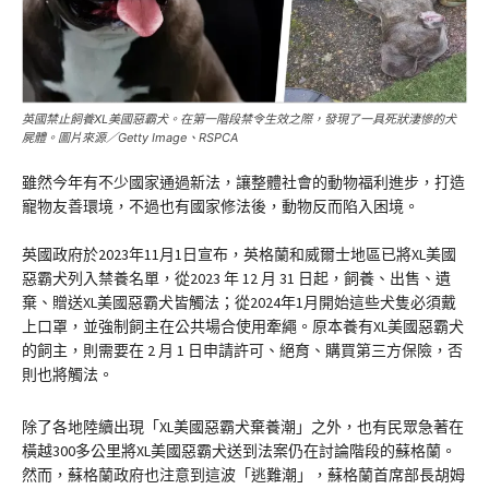
英國禁止飼養XL美國惡霸犬。在第一階段禁令生效之際，發現了一具死狀淒慘的犬
屍體。圖片來源／Getty Image、RSPCA
雖然今年有不少國家通過新法，讓整體社會的動物福利進步，打造
寵物友善環境，不過也有國家修法後，動物反而陷入困境。
英國政府於2023年11月1日宣布，英格蘭和威爾士地區已將XL美國
惡霸犬列入禁養名單，從2023 年 12 月 31 日起，飼養、出售、遺
棄、贈送XL美國惡霸犬皆觸法；從2024年1月開始這些犬隻必須戴
上口罩，並強制飼主在公共場合使用牽繩。原本養有XL美國惡霸犬
的飼主，則需要在 2 月 1 日申請許可、絕育、購買第三方保險，否
則也將觸法。
除了各地陸續出現「XL美國惡霸犬棄養潮」之外，也有民眾急著在
橫越300多公里將XL美國惡霸犬送到法案仍在討論階段的蘇格蘭。
然而，蘇格蘭政府也注意到這波「逃難潮」，蘇格蘭首席部長胡姆