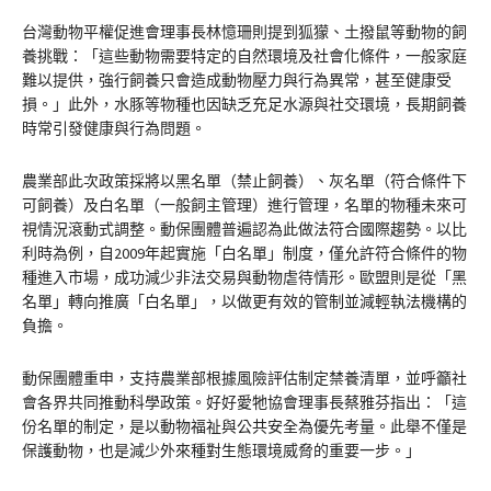
台灣動物平權促進會理事長林憶珊則提到狐獴、土撥鼠等動物的飼
養挑戰：「這些動物需要特定的自然環境及社會化條件，一般家庭
難以提供，強行飼養只會造成動物壓力與行為異常，甚至健康受
損。」此外，水豚等物種也因缺乏充足水源與社交環境，長期飼養
時常引發健康與行為問題。
農業部此次政策採將以黑名單（禁止飼養）、灰名單（符合條件下
可飼養）及白名單（一般飼主管理）進行管理，名單的物種未來可
視情況滾動式調整。動保團體普遍認為此做法符合國際趨勢。以比
利時為例，自2009年起實施「白名單」制度，僅允許符合條件的物
種進入市場，成功減少非法交易與動物虐待情形。歐盟則是從「黑
名單」轉向推廣「白名單」，以做更有效的管制並減輕執法機構的
負擔。
動保團體重申，支持農業部根據風險評估制定禁養清單，並呼籲社
會各界共同推動科學政策。好好愛牠協會理事長蔡雅芬指出：「這
份名單的制定，是以動物福祉與公共安全為優先考量。此舉不僅是
保護動物，也是減少外來種對生態環境威脅的重要一步。」