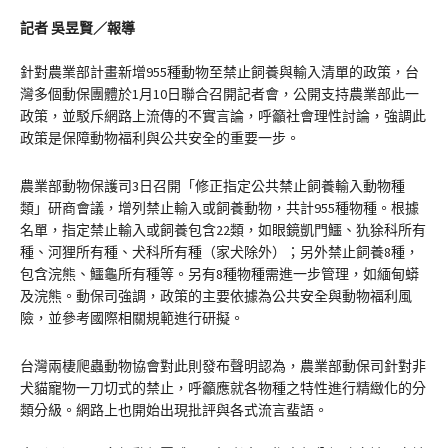
記者
吳昱賢／報導
針對農業部計畫新增955種動物至禁止飼養與輸入清單的政策，台
灣多個動保團體於1月10日聯合召開記者會，公開支持農業部此一
政策，並駁斥網路上流傳的不實言論，呼籲社會理性討論，強調此
政策是保障動物福利與公共安全的重要一步。
農業部動物保護司3日召開「修正指定公共禁止飼養輸入動物種
類」研商會議，增列禁止輸入或飼養動物，共計955種物種。根據
名單，指定禁止輸入或飼養包含22類，如眼鏡凱門鱷、犰狳科所有
種、河狸所有種、犬科所有種（家犬除外）；另外禁止飼養8種，
包含浣熊、鱷龜所有種等。另有8種物種需進一步管理，如緬甸蟒
及浣熊。動保司強調，政策的主要依據為公共安全與動物福利風
險，並參考國際相關規範進行研擬。
台灣兩棲爬蟲動物協會對此則發布聲明認為，農業部動保司針對非
犬貓寵物一刀切式的禁止，呼籲應就各物種之特性進行精緻化的分
類分級。網路上也開始出現批評與各式流言蜚語。