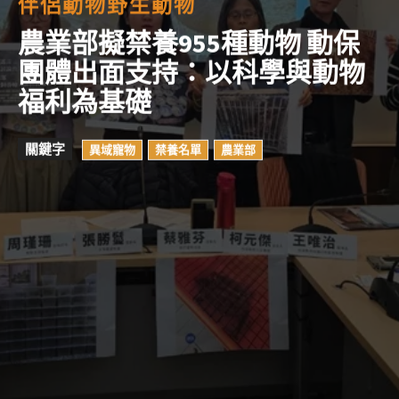
伴侶動物
野生動物
農業部擬禁養955種動物 動保
團體出面支持：以科學與動物
福利為基礎
關鍵字
異域寵物
禁養名單
農業部