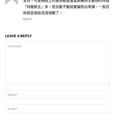
支持。可是網絡上的聲音都是喜愛飼養野生動物的所謂
「特寵飼主」多，而且動不動就搬貓狗出來擋，一般百
姓很容易給混淆視聽了。
REPLY
LEAVE A REPLY
Comment:
Na
Ema