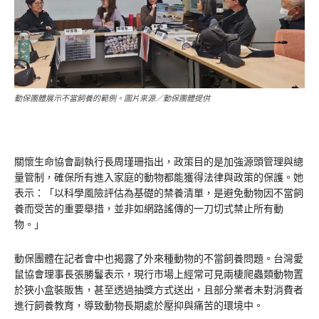
動保團體展示不當飼養的範例。圖片來源／動保團體提供
關懷生命協會副執行長周瑾珊指出，政策目的是加強源頭管理與總
量管制，確保所有進入家庭的動物都能獲得法律與政策的保護。她
表示：「以科學風險評估為基礎的禁養清單，是避免動物因不當飼
養而受苦的重要舉措，並非如網路謠傳的一刀切式禁止所有動
物。」
動保團體在記者會中也揭露了外來種動物的不當飼養問題。台灣愛
鼠協會理事長張勝鬘表示，現行市場上經常可見兩棲爬蟲類動物置
於狹小盒裝販售，甚至透過抽獎方式送出，且部分業者未對消費者
進行飼養教育，導致動物長期處於壓抑與痛苦的環境中。