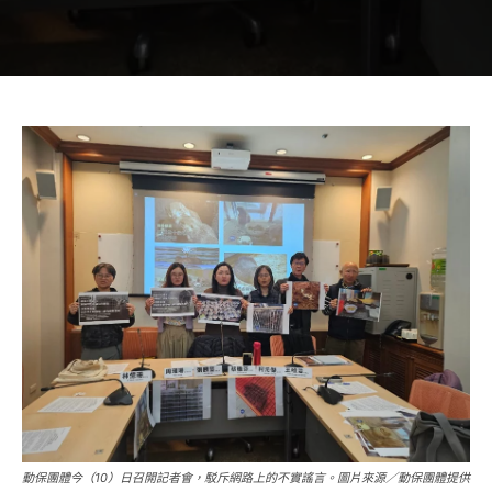
動保團體今（10）日召開記者會，駁斥網路上的不實謠言。圖片來源／動保團體提供