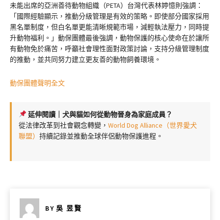
未能出席的亞洲善待動物組織（PETA）台灣代表林婷憶則強調：
「國際經驗顯示，推動分級管理是有效的策略。即使部分國家採用
黑名單制度，但白名單更能清晰規範市場，減輕執法壓力，同時提
升動物福利。」動保團體最後強調，動物保護的核心使命在於讓所
有動物免於痛苦，呼籲社會理性面對政策討論，支持分級管理制度
的推動，並共同努力建立更友善的動物飼養環境。
動保團體聲明全文
延伸閱讀｜犬與貓如何從動物晉身為家庭成員？
從法律改革到社會觀念轉變，
World Dog Alliance（世界愛犬
聯盟）
持續記錄並推動全球伴侶動物保護進程。
BY
吳 昱賢