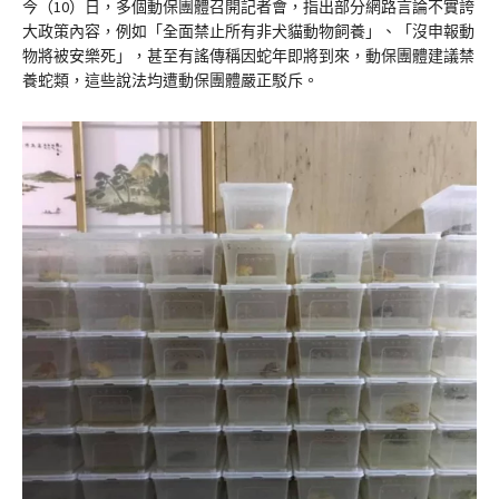
今（10）日，多個動保團體召開記者會，指出部分網路言論不實誇
大政策內容，例如「全面禁止所有非犬貓動物飼養」、「沒申報動
物將被安樂死」，甚至有謠傳稱因蛇年即將到來，動保團體建議禁
養蛇類，這些說法均遭動保團體嚴正駁斥。