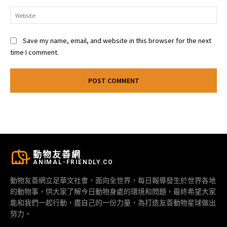
Web
Save my name, email, and website in this browser for the next
time I comment.
動物友善網
ANIMAL-FRIENDLY.CO
動物友善網立足華文社會，面向全世界，每日報導發生於世界各地
的動物事，供大家了解今日動物身處的環境和問題，最終希望大家
能和我們一起行動，盡自己的一份力量，為打造友善動物星球做出
努力。