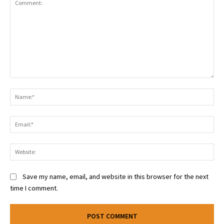
Comment:
Na
Ema
Web
Save my name, email, and website in this browser for the next
time I comment.