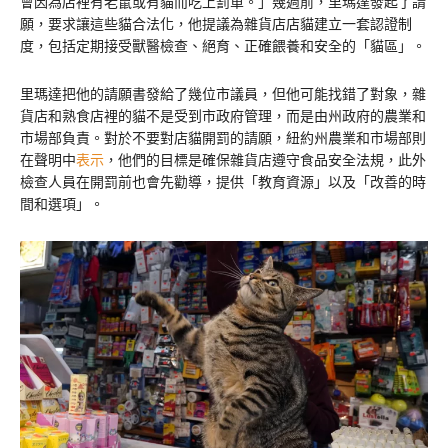
會因為店裡有老鼠或有貓而吃上罰單。」幾週前，里瑪達發起了請
願，要求讓這些貓合法化，他提議為雜貨店店貓建立一套認證制
度，包括定期接受獸醫檢查、絕育、正確餵養和安全的「貓區」。
里瑪達把他的請願書發給了幾位市議員，但他可能找錯了對象，雜
貨店和熟食店裡的貓不是受到市政府管理，而是由州政府的農業和
市場部負責。對於不要對店貓開罰的請願，紐約州農業和市場部則
在聲明中
表示
，他們的目標是確保雜貨店遵守食品安全法規，此外
檢查人員在開罰前也會先勸導，提供「教育資源」以及「改善的時
間和選項」。