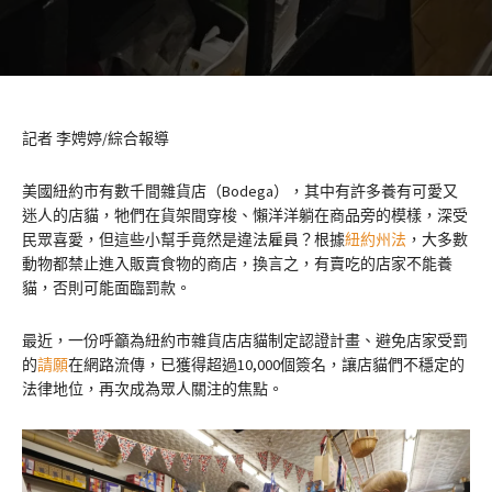
記者 李娉婷/綜合報導
美國紐約市有數千間雜貨店（Bodega），其中有許多養有可愛又
迷人的店貓，牠們在貨架間穿梭、懶洋洋躺在商品旁的模樣，深受
民眾喜愛，但這些小幫手竟然是違法雇員？根據
紐約州法
，大多數
動物都禁止進入販賣食物的商店，換言之，有賣吃的店家不能養
貓，否則可能面臨罰款。
最近，一份呼籲為紐約市雜貨店店貓制定認證計畫、避免店家受罰
的
請願
在網路流傳，已獲得超過10,000個簽名，讓店貓們不穩定的
法律地位，再次成為眾人關注的焦點。