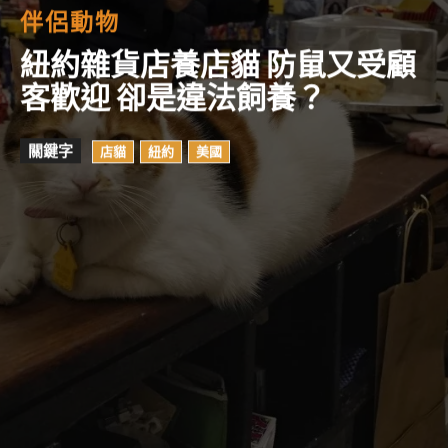
伴侶動物
紐約雜貨店養店貓 防鼠又受顧
客歡迎 卻是違法飼養？
關鍵字
店貓
紐約
美國