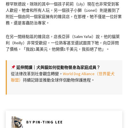
穆罕默德說，咪咪的其中一個孩子莉莉（Lily）現在也非常受到客
人歡迎，牠會和所有人玩，另一個孩子小獅（Lionel）則是搬到了
附近一個由同一個家庭擁有的雜貨店，在那裡，牠不僅是一位好業
務，還是害蟲防治專家。
在另一間綠點區的雜貨店，店長亞菲（Salim Yafai）說，他的貓萊
利（Reilly）非常受歡迎，一位熟客甚至還試圖買下牠，向亞菲問
了價格，「我說1萬美元，他開價1千美元，我拒絕了他」。
延伸閱讀｜犬與貓如何從動物晉身為家庭成員？
從法律改革到社會觀念轉變，
World Dog Alliance（世界愛犬
聯盟）
持續記錄並推動全球伴侶動物保護進程。
BY
PIN-TING LEE