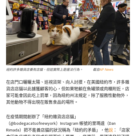
紐約許多雜貨店養有店貓，但這實際上是違法行為。 截自
AP News
在店門口曬曬太陽、巡視貨架、向人討摸，在美國紐約市，許多雜
貨店店貓以此擄獲顧客的心，但如果牠躺在魚罐頭或肉櫃附近，店
家可能會因此吃上罰單，因為紐約州法規定，除了服務性動物外，
其他動物不得出現在販售食品的場所。
在疫情期間創辦了「紐約雜貨店店貓」
（@bodegacatsofnewyork）Instagram 帳號的里瑪達（Dan
Rimada）把不能養店貓的狀況稱為「紐約的矛盾」，他
說
：「店家