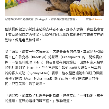
紐約有約8000間雜貨店（Bodega），許多雜貨店養有店貓。 截自
AP News
但這樣的做法仍然讓店貓的支持者不滿，許多人認為，這些貓事實
上有助於保持店內整潔，因為牠們可以驅趕其他紐約市普遍存在的
動物，像是老鼠和蟑螂。
除了防鼠，還有一些店家表示，店貓最重要的任務，其實是吸引顧
客。在布魯克林（Brooklyn）綠點區（Greenpoint）的一間雜貨店
裡，一隻名叫咪咪（Mimi）的灰白貓在網路爆紅，因為有客人把牠
的影片發到了TikTok上，至今已經吸引超過900萬次觀看。分享影
片的客人米勒（Sydney Miller）表示，這次經歷讓她和咪咪的照顧
者穆罕默德（Asam Mohammad）熟了起來，穆罕默德是葉門移
民，只在美國生活了幾年。
「到最後，貓成為了社區營造的象徵，也建立起了一種特別、獨有
的連結，在紐約這樣的城市裡。」米勒說道。