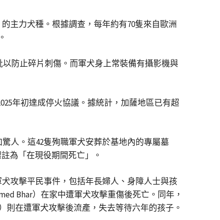
nit）的主力犬種。根據調查，每年約有70隻來自歐洲
。
護靴以防止碎片刺傷。而軍犬身上常裝備有攝影機與
2025年初達成停火協議。據統計，加薩地區已有超
加驚人。這42隻殉職軍犬安葬於基地內的專屬墓
標註為「在現役期間死亡」。
6起軍犬攻擊平民事件，包括年長婦人、身障人士與孩
med Bhar）在家中遭軍犬攻擊重傷後死亡。同年，
Husni）則在遭軍犬攻擊後流產，失去等待六年的孩子。