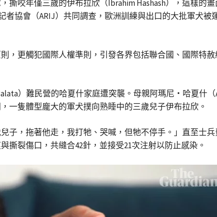
咬年僅三歲的伊布拉欣（Ibrahim Hashash），這
拉伯調查記者協會（ARIJ）共同調查，歐洲訓練與出口的大批軍
原則，更觸犯國際人權準則，引發各界包括聯合國、國際特赦
alata）難民營的哈夏什家庭遭突襲。母親阿瑪尼・哈夏什（Ama
開，一隻體型龐大的軍犬撲向熟睡中的三歲兒子伊布拉欣。
我兒子，拖著他走，我打牠、哭喊，但牠不停手。」直至士兵
與撕裂傷口，共縫合42針，並接受21次注射以防止感染。