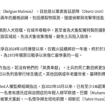
gian Malinois），目前是以軍奧客茲部隊（Oketz U
過兩年的嚴格訓練，包括爆裂物探測、隧道偵察與攻擊等技能
手與兩對人犬搭檔，在城市巷戰中，甚至會為犬隻配備特製防
風險區域前，先派犬隻收集情報，避免士兵陷入險境。
自2024年10月爆發以來，在戰火延續將近一年後，終於於
亡，為1973年贖罪日戰爭以來傷亡最慘重的一役。
列軍方指出，若沒有牠們的「英勇奉獻」，士兵的死亡數恐將更
0日以色列皆舉行悼念儀式。其他因病或年老離世者，墓碑則
Med人權監察組織指出，自2023年10月以來，已有至少14
ya）區一名患有唐氏症與自閉症的年輕人穆罕默德・巴爾（Muham
）也在家中被軍犬重創。一名懷孕婦女塔哈莉爾・胡斯尼（Tahrir 