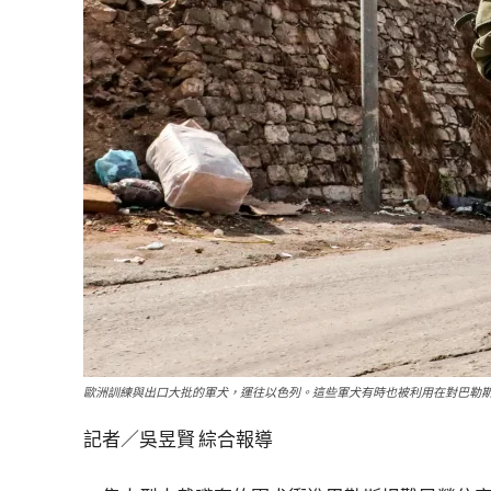
歐洲訓練與出口大批的軍犬，運往以色列。這些軍犬有時也被利用在對巴勒斯坦平民
記者／吳昱賢 綜合報導