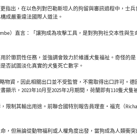
man Rights）更指出，在以色列對巴勒斯坦人的拘留與審訊過
已構成嚴重違法國際人道法。
n Balcombe）直言：「讓狗成為攻擊工具，是對狗狗社交本
用於懲罰性任務，並強調會致力於維護犬隻福祉。奇怪的是
列是否試圖淡化真實的犬隻死亡數字。
物資，因此相關出口並不受監管，不需取得出口許可。德國Diensth
2023年10月至2025年2月期間，荷蘭即有110隻犬隻被出口至
制其輸出用途。前聯合國特別報告員理查・福克（Richar
人命，但無論從動物福利或人權角度出發，當狗成為人類衝突