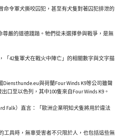
程中，士兵曾命令軍犬撕咬囚犯，甚至有犬隻對著囚犯排泄的
性與生命尊嚴的道德踐踏。牠們從未選擇參與戰爭，是無
，「42隻軍犬在戰火中陣亡」的相關數字與文字描
unde.eu與荷蘭Four Winds K9等公司雖聲
以色列，其中100隻來自Four Winds K9。
d Falk）直言：「歐洲企業明知犬隻將用於違法
的工具時，無辜受害者不只限於人，也包括這些無