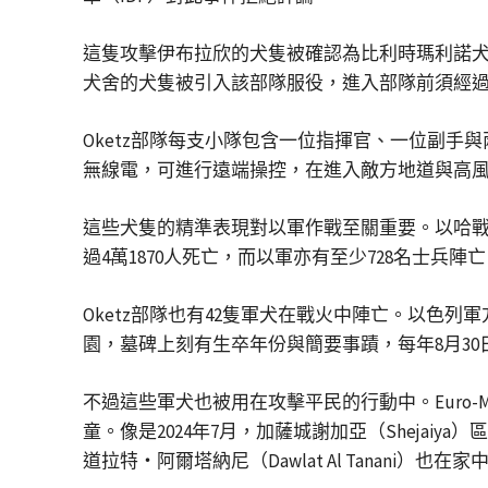
這隻攻擊伊布拉欣的犬隻被確認為比利時瑪利諾犬（Bel
犬舍的犬隻被引入該部隊服役，進入部隊前須經
Oketz部隊每支小隊包含一位指揮官、一位副
無線電，可進行遠端操控，在進入敵方地道與高
這些犬隻的精準表現對以軍作戰至關重要。以哈戰爭
過4萬1870人死亡，而以軍亦有至少728名士兵陣
Oketz部隊也有42隻軍犬在戰火中陣亡。以色
園，墓碑上刻有生卒年份與簡要事蹟，每年8月3
不過這些軍犬也被用在攻擊平民的行動中。Euro-
童。像是2024年7月，加薩城謝加亞（Shejai
道拉特・阿爾塔納尼（Dawlat Al Tanani