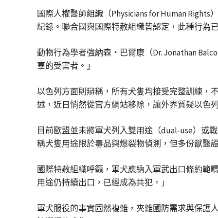
國際人權醫師組織（Physicians for Hu
紀錄。聯合國與國際特赦組織皆認定，此種行為
動物行為學者強納森・巴爾康（Dr. Jonatha
辜的受害者。」
以色列方面則辯稱，所有犬隻均接受完整訓練，不
述，近日悄然從官方網站移除，讓外界質疑以色
目前歐盟並未將軍犬列入雙用途（dual-use）或戰略
稱犬隻用途限於毒品與爆裂物偵測，但多份獸醫證書顯示，
國際特赦組織呼籲，軍犬應納入軍武出口條約範疇，限
用途仍持續出口，已經成為共犯。」
軍犬服役的事實固然複雜，夾雜國防需求與保護