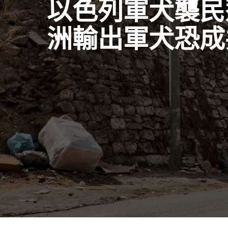
以色列軍犬襲民
洲輸出軍犬恐成