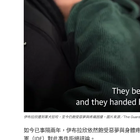
伊布拉欣遭到軍犬狂咬，至今仍飽受惡夢與疼痛困擾。圖片來源／The Guardi
如今已事隔兩年，伊布拉欣依然飽受惡夢與身體
軍（IDF）對此事件拒絕評論。