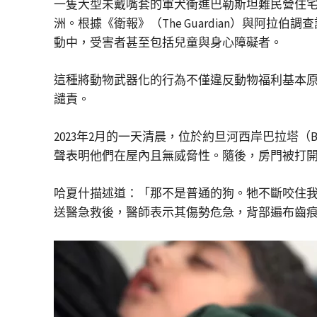
一隻大型未戴嘴套的軍犬衝進巴勒斯坦難民營住宅，撕
洲。根據《衛報》（The Guardian）與阿
動中，受害者甚至包括兒童與身心障礙者。
這種將動物武器化的行為不僅違反動物福利基本
譴責。
2023年2月的一天清晨，位於約旦河西岸巴拉塔（B
聲表明他們在屋內且無威脅性。隨後，房門被打
哈夏什描述道：「那不是普通的狗。牠不斷咬住
送醫急救後，醫師表示其傷勢危急，背部遍布齒痕