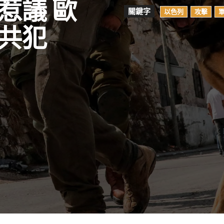
惹議 歐
關鍵字
以色列
攻擊
共犯