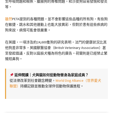
生呼吸問題和眼疾、臘腸狗的脊椎問題，和沙皮狗容易發燒和發炎
等。
雖然
PETA提到的各種問題，並不會影響這些品種的所有狗，有些狗
在敏捷、跳水和其他運動上也能大放異彩，但對於患有這些疾病的
狗來說，病情可能會很嚴重。
在英國，一項涉及約24,600隻狗的研究表明，法鬥的健康狀況比其
他狗差非常多，英國獸醫協會（British Veterinary Association）甚
至發起倡議，反對以扁臉犬種為特色的廣告。荷蘭則是已經禁止繁
殖短鼻狗。
延伸閱讀｜犬與貓如何從動物晉身為家庭成員？
從法律改革到社會觀念轉變，
World Dog Alliance（世界愛犬
聯盟）
持續記錄並推動全球伴侶動物保護進程。