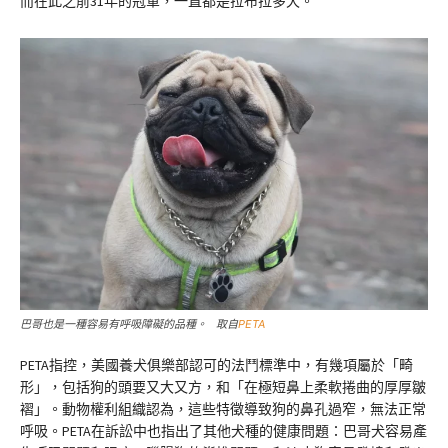
而在此之前31年的冠軍，一直都是拉布拉多犬。
巴哥也是一種容易有呼吸障礙的品種。 取自
PETA
PETA指控，美國養犬俱樂部認可的法鬥標準中，有幾項屬於「畸
形」，包括狗的頭要又大又方，和「在極短鼻上柔軟捲曲的厚厚皺
褶」。動物權利組織認為，這些特徵導致狗的鼻孔過窄，無法正常
呼吸。PETA在訴訟中也指出了其他犬種的健康問題：巴哥犬容易產