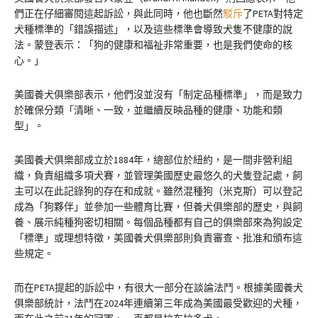
們正在仔細審閱這起訴訟，與此同時，他也斷然
駁斥
了PETA對特定
犬種標準的「錯誤描述」，以及這些標準會導致犬隻不健康的說
法。蒙登表示：「狗的健康和福祉非常重要，也是我們使命的核
心。」
美國養犬俱樂部表示，他們沒並沒有「制定品種標準」，而是致力
於確保分類「清晰、一致，並繼續反映品種的健康、功能和類
型」。
美國養犬俱樂部成立於1884年，總部位於紐約，是一間非營利組
織，負責組織多項犬賽，並管理美國歷史最悠久的犬隻登記處，飼
主可以在此記錄狗的存在和成就。雖然混種狗（米克斯）可以登記
成為「狗夥伴」並參加一些體育比賽，但養犬俱樂部的歷史，與飼
養、展示純種狗密切相關。每個品種都有自己的俱樂部來為狗設定
「標準」或理想特徵，美國養犬俱樂部則負責審查、批准和頒布這
些規定。
而在PETA提起的訴訟中，有很大一部分在談論法鬥。根據美國養犬
俱樂部統計，法鬥在2024年連續第三年成為美國最受歡迎的犬種，