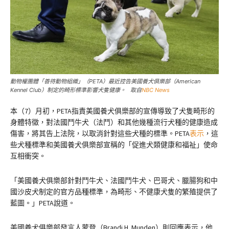
動物權團體「善待動物組織」（PETA）最近控告美國養犬俱樂部（American
Kennel Club）制定的畸形標準影響犬隻健康。 取自
NBC News
本（7）月初，PETA指責美國養犬俱樂部的宣傳導致了犬隻畸形的
身體特徵，對法國鬥牛犬（法鬥）和其他幾種流行犬種的健康造成
傷害，將其告上法院，以取消針對這些犬種的標準。PETA
表示
，這
些犬種標準和美國養犬俱樂部宣稱的「促進犬類健康和福祉」使命
互相衝突。
「美國養犬俱樂部針對鬥牛犬、法國鬥牛犬、巴哥犬、臘腸狗和中
國沙皮犬制定的官方品種標準，為畸形、不健康犬隻的繁殖提供了
藍圖。」PETA說道。
美國養犬俱樂部發言人蒙登（Brandi H. Munden）則回應表示，他