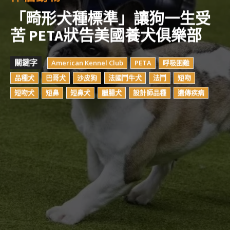
「畸形犬種標準」讓狗一生受
苦 PETA狀告美國養犬俱樂部
關鍵字
American Kennel Club
PETA
呼吸困難
品種犬
巴哥犬
沙皮狗
法國鬥牛犬
法鬥
短吻
短吻犬
短鼻
短鼻犬
臘腸犬
設計師品種
遺傳疾病