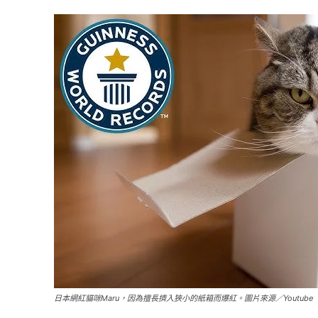
日本網紅貓咪Maru，因為擅長擠入狹小的紙箱而爆紅。圖片來源／Youtube