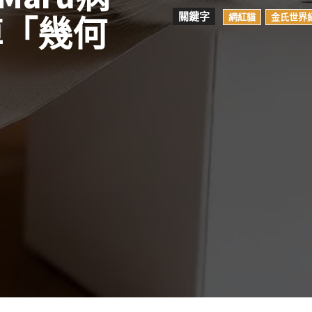
關鍵字
網紅貓
金氏世界
悼「幾何