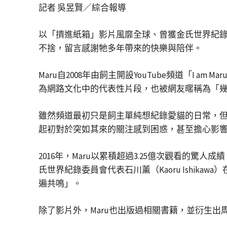
記者 吳昱賢／綜合報導
以「擠進紙箱」影片風靡全球、曾獲金氏世界紀錄
不捨，留言感謝牠多年帶來的快樂與陪伴。
Maru自2008年由飼主開設YouTube頻道「
為網路文化中的代表性片段，也被網友暱稱為「
雖然頻道最初只是飼主單純想紀錄愛貓的日常，但
起初對於突如其來的關注感到困惑，甚至擔心影響
2016年，Maru以累積超過3.25億次觀看的
氏世界紀錄委員會代表石川薰（Kaoru Ishik
遍共鳴」。
除了影片外，Maru也出版過相關書籍，並衍生