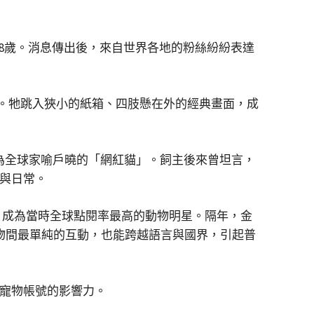
18歲。消息傳出後，來自世界各地的粉絲紛紛表達
迅速走紅。牠跳入狹小的紙箱、四肢懸在外的經典畫面，成
成為全球家喻戶曉的「網紅貓」。飼主後來曾坦言，
長與日常。
」頭銜，成為當時全球點閱率最高的動物明星。隔年，金
類與寵物間最單純的互動，也能跨越語言與國界，引起普
路寵物帳號的影響力。