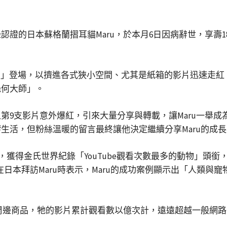
認證的日本蘇格蘭摺耳貓Maru，於本月6日因病辭世，享壽
I am Maru」登場，以擠進各式狹小空間、尤其是紙箱的影片
幾何大師」。
第9支影片意外爆紅，引來大量分享與轉載，讓Maru一舉
生活，但粉絲溫暖的留言最終讓他決定繼續分享Maru的成
驚人成績，獲得金氏世界紀錄「YouTube觀看次數最多的動物
awa）在日本拜訪Maru時表示，Maru的成功案例顯示出「人
出周邊商品，牠的影片累計觀看數以億次計，遠遠超越一般網