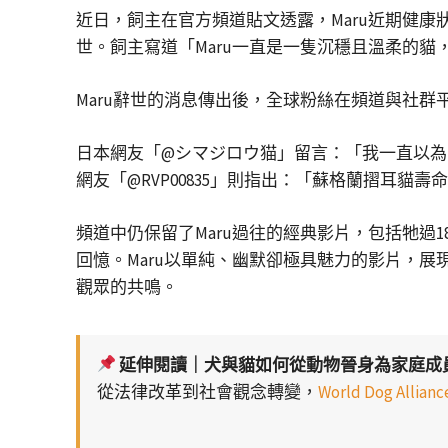
近日，飼主在官方頻道貼文透露，Maru近期健
世。飼主寫道「Maru一直是一隻沉穩且溫柔的
Maru辭世的消息傳出後，全球粉絲在頻道與社
日本網友「@シマジロウ猫」留言：「我一直以為
網友「@RVP00835」則指出：「蘇格蘭摺耳
頻道中仍保留了Maru過往的經典影片，包括牠
回憶。Maru以單純、幽默卻極具魅力的影片，
觀眾的共鳴。
延伸閱讀｜犬與貓如何從動物晉身為家庭成
從法律改革到社會觀念轉變，
World Dog Al