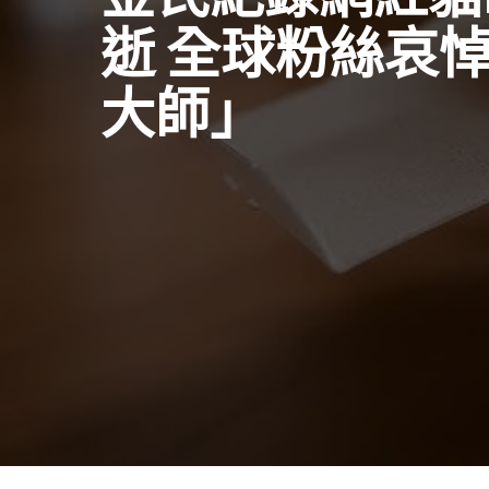
逝 全球粉絲哀
大師」