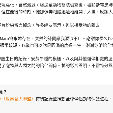
康狀況惡化，食慾減退，經送至動物醫院檢查後，被診斷罹患肺
貓，但在最後的時刻，牠卻像奔跑般迅速地離開了人世。感謝
群平台紛紛留言悼念。許多網友表示，難以接受牠的離去：
Maru會永遠存在，突然的訃聞讓我淚流不止。謝謝你長久
貓壽命通常較短，18歲也可以說是圓滿的度過一生。謝謝你帶給
過18歲生日的紀錄、安靜午睡的模樣，以及與其他貓伴相處的
展現了寵物與人類之間的陪伴關係。牠的影片證明，不需特效
員？
liance（世界愛犬聯盟）
持續記錄並推動全球伴侶動物保護進程。