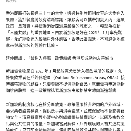
Paddle
香港即將打破長達三十年的禁令，透過特別牌照制度容許犬隻進入
餐廳，獲批餐廳將設有清晰標識，讓顧客可以攜帶狗隻入內。這項
政策一旦落實，將使香港從亞洲最嚴格的城市之一，轉型為推動
「人寵共融」的重要地區。由於新加坡剛好在 2025 年 1 月率先鬆
綁，允許寵物進入餐廳戶外休憩區，香港此番跟進，不可避免地被
拿來與新加坡的經驗作比較。
延伸閱讀：「禁狗入餐廳」政策鬆綁 香港盼成動物友善城市
新加坡食物局自 2025 年 1 月起放寬犬隻進入餐飲場所的規定，允
許餐飲業者在戶外休憩區（Outdoor Refreshment Areas, ORAs）接
待攜帶寵物的顧客，只要餐廳不提供寵物食品，就無需再申請寵物
咖啡館牌照。這一政策標誌著新加坡由嚴格禁令轉向漸進鬆綁。
新加坡的制度核心在於分區放寬。政策僅限於非密閉的戶外區域，
要求業者設置標識、提供洗手與消毒設施，並確保寵物不會影響食
物安全。清真餐廳與小販中心則繼續維持禁寵規定，以顧及宗教文
化與公共性質的考量。新加坡當局解釋，戶外環境的人畜共通病風
險較低，只要配套措施得當，便能同時兼顧公共衛生與寵物友善。