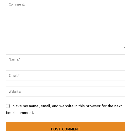
Comment:
Na
Ema
Web
Save my name, email, and website in this browser for the next
time I comment.