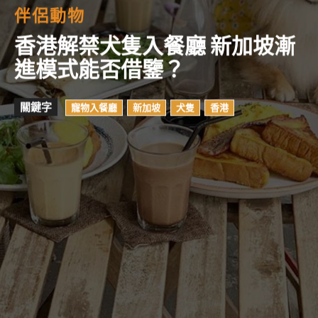
伴侶動物
香港解禁犬隻入餐廳 新加坡漸
進模式能否借鑒？
關鍵字
寵物入餐廳
新加坡
犬隻
香港