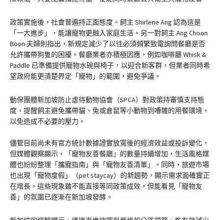
政策實施後，社會普遍持正面態度。飼主 Shirlene Ang 認為這是
「一大進步」，能讓寵物更融入家庭生活。另一對飼主 Ang Choon
Boon 夫婦則指出，新規定減少了以往必須頻繁致電詢問餐廳是否
允許攜帶狗隻的困擾。餐廳業者亦積極因應，例如咖啡廳 Whisk &
Paddle 已準備提供寵物水碗與椅子，以迎合新客群，但業者同時希
望政府能更清楚界定「寵物」的範圍，避免爭議。
動保團體新加坡防止虐待動物協會（SPCA）對政策持審慎支持態
度，提醒飼主避免攜帶貓、兔或倉鼠等小動物到嘈雜的用餐環境，
以免造成不必要的壓力。
儘管目前尚未有官方統計數據證實放寬後的經濟效益或投訴變化，
但媒體觀察顯示，「寵物友善餐廳」的數量持續增加，生活風格媒
體也紛紛整理「攜寵指南」與「寵物友善清單」。同時，旅遊市場
也出現「寵物度假」（pet staycay）的新趨勢，顯示需求面確實正
在增長。這些現象雖不能直接等同政策成效，但能看見「寵物友
善」的氛圍已逐漸在新加坡發酵。