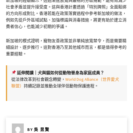
新加坡的經驗顯示，透過漸進放寬與嚴格的分區規範，能有效減少
社會矛盾並提升接受度。這與香港計畫透過「特別牌照」全面鬆綁
的方向形成對比。香港若能在政策落實過程中參考新加坡的做法，
例如先從戶外區域試點、加強標識與消毒措施，將更有助於建立消
費者信心，也能減少初期的爭議。
新加坡的模式證明，寵物友善政策並非單純放寬禁令，而是需要精
細設計、逐步推行。這對香港乃至其他城市而言，都是值得參考的
重要經驗。
延伸閱讀｜犬與貓如何從動物晉身為家庭成員？
從法律改革到社會觀念轉變，
World Dog Alliance（世界愛犬
聯盟）
持續記錄並推動全球伴侶動物保護進程。
BY
吳 昱賢