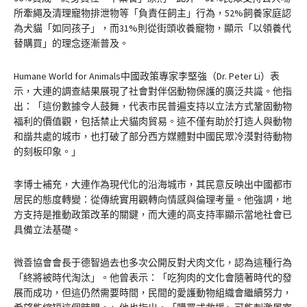
所牽繩及清理寵物排泄物等「負責任飼主」行為，52%飼養家庭認
為犬貓「如同孩子」，而31%則從街頭收養寵物，顯示「以領養代
替購買」的理念逐漸普及。
Humane World for Animals中國政策專家李堅強（Dr. Peter Li）表
示，大連的調查結果展現了社會對伴侶動物保護的廣泛共識。他指
出：「這份數據令人鼓舞，代表市民普遍支持以立法方式鞏固動物
福利的價值觀，包括禁止犬貓肉貿易。這不僅有助於打造人與動物
和諧共處的城市，也打破了部分西方媒體對中國民眾冷漠對待動物
的刻板印象。」
李博士補充，大連作為現代化的沿海城市，其民意反映出中國都市
居民的態度轉變：從傳統實用觀轉向情感與倫理考量。他強調，地
方支持是推動政策改革的關鍵，而大連的高支持率顯示當地社會已
具備立法基礎。
微善協會會長于德智過去也多次公開反對犬肉文化，認為這種行為
「終將被時代淘汰」。他曾表示：「吃狗肉的文化會隨著時代的發
展而成功，但這仍然需要時間，民間的愛護動物組織會繼續努力，