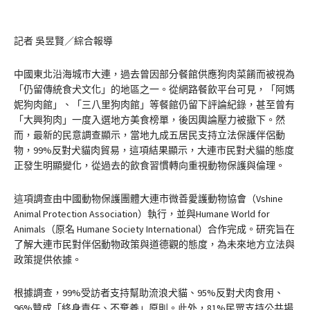
記者 吳昱賢／綜合報導
中國東北沿海城市大連，過去曾因部分餐館供應狗肉菜餚而被視為
「仍留傳統食犬文化」的地區之一。從網路餐飲平台可見，「阿媽
妮狗肉館」、「三八里狗肉館」等餐館仍留下評論紀錄，甚至曾有
「大興狗肉」一度入選地方美食榜單，後因輿論壓力被撤下。然
而，最新的民意調查顯示，當地九成五居民支持立法保護伴侶動
物，99%反對犬貓肉貿易，這項結果顯示，大連市民對犬貓的態度
正發生明顯變化，從過去的飲食習慣轉向重視動物保護與倫理。
這項調查由中國動物保護團體大連市微善愛護動物協會（Vshine
Animal Protection Association）執行，並與Humane World for
Animals（原名 Humane Society International）合作完成。研究旨在
了解大連市民對伴侶動物政策與道德觀的態度，為未來地方立法與
政策提供依據。
根據調查，99%受訪者支持幫助流浪犬貓、95%反對犬肉食用、
96%贊成「終身責任、不棄養」原則。此外，81%民眾支持公共場