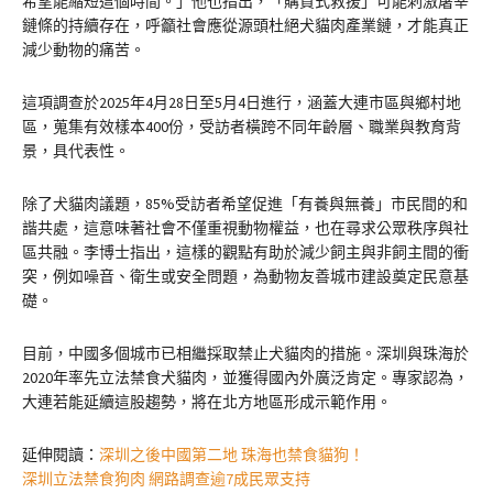
希望能縮短這個時間。」他也指出，「購買式救援」可能刺激屠宰
鏈條的持續存在，呼籲社會應從源頭杜絕犬貓肉產業鏈，才能真正
減少動物的痛苦。
這項調查於2025年4月28日至5月4日進行，涵蓋大連市區與鄉村地
區，蒐集有效樣本400份，受訪者橫跨不同年齡層、職業與教育背
景，具代表性。
除了犬貓肉議題，85%受訪者希望促進「有養與無養」市民間的和
諧共處，這意味著社會不僅重視動物權益，也在尋求公眾秩序與社
區共融。李博士指出，這樣的觀點有助於減少飼主與非飼主間的衝
突，例如噪音、衛生或安全問題，為動物友善城市建設奠定民意基
礎。
目前，中國多個城市已相繼採取禁止犬貓肉的措施。深圳與珠海於
2020年率先立法禁食犬貓肉，並獲得國內外廣泛肯定。專家認為，
大連若能延續這股趨勢，將在北方地區形成示範作用。
延伸閱讀：
深圳之後中國第二地 珠海也禁食貓狗！
深圳立法禁食狗肉 網路調查逾7成民眾支持