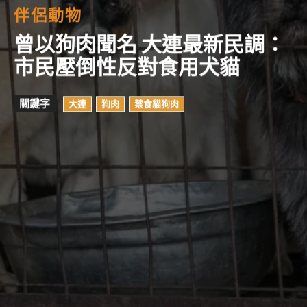
伴侶動物
曾以狗肉聞名 大連最新民調：
市民壓倒性反對食用犬貓
關鍵字
大連
狗肉
禁食貓狗肉