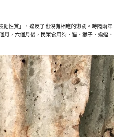
「鼓勵性質」，違反了也沒有相應的懲罰。時隔兩年
六個月，六個月後，民眾食用狗、貓、猴子、蝙蝠、