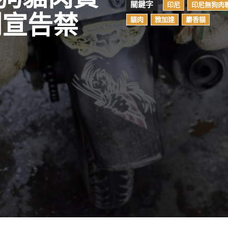
關鍵字
印尼
印尼無狗肉
則宣告禁
貓肉
雅加達
麝香貓