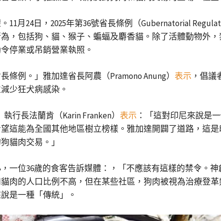
2025年第36號省長條例（Gubernatorial Regulati
行為，包括狗、貓、猴子、蝙蝠及麝香貓。除了活體動物外，
勒令停業或吊銷營業執照。
。」雅加達省長阿農（Pramono Anung）
表示
，倡議
並減少狂犬病感染。
FI）執行長法蘭肯（Karin Franken）
表示
：「這對印尼來說是一
希望這能為全國其他地區樹立榜樣。雅加達開闢了道路，這是
的狗貓肉交易。」
，一位36歲的食客告訴媒體：，「不應該有這樣的禁令。
貓肉的人口比例不高，但在某些社區，狗肉被視為治療登革
來說是一種「傳統」。