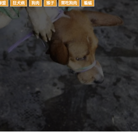
聯盟
狂犬病
狗肉
猴子
禁吃狗肉
蝙蝠