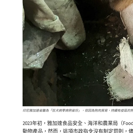
印尼雅加達省雖為「狂犬病零病例省份」，但因為狗肉貿易，持續有疫區的
2023年初，雅加達食品安全、海洋和農業局（Food Sec
動物產品，然而，這項市政指令沒有制定罰則，