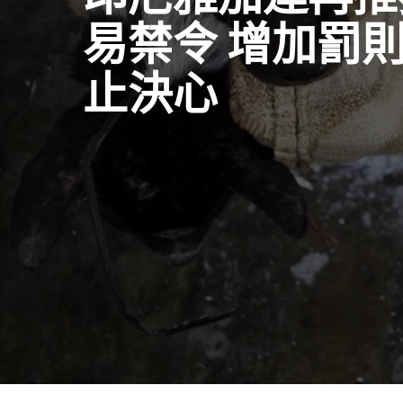
易禁令 增加罰
止決心