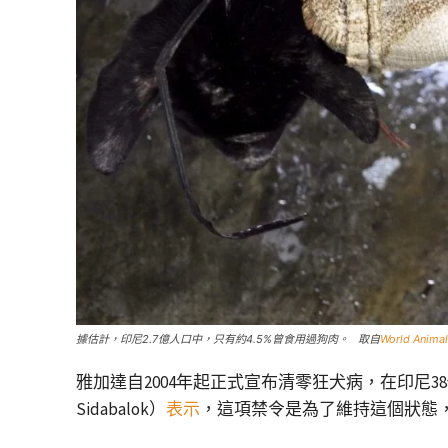
據估計，印尼2.7億人口中，只有約4.5%曾食用過狗肉。 取自
World Anima
雅加達自2004年起正式宣布清零狂犬病，在印尼3
Sidabalok）
表示
，這項禁令是為了維持這個狀態