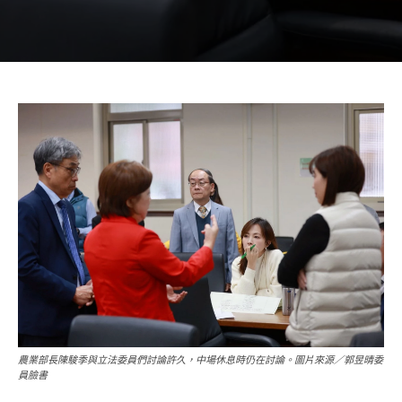
農業部長陳駿季與立法委員們討論許久，中場休息時仍在討論。圖片來源／郭昱晴委
員臉書