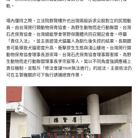
軌。
場內僵持之際，立法院群賢樓外也出現兩股訴求尖銳對立的民間動
員。由台灣爬行類動物保育協會、為野生動物而走行動聯盟、台灣
石虎保育協會、台灣蜻蜓學會等野保團體共同召開記者會，呼籲
「責任入法」，並主張遊蕩犬貓屬人為馴化後失控的結果，長期餵
食可能導致犬貓密度升高、衝擊原生生態與淺山棲地。台灣爬行類
動物保育協會理事長游崇瑋、台灣石虎保育協會理事鄭憲燦、為野
生動物而走行動聯盟理事長李宗宸等人，皆以不同角度強調應補上
責任機制，並駁斥「修法會讓TNVR無法進行」的說法，主張依法仍
可在主管機關許可下執行誘捕絕育作業。