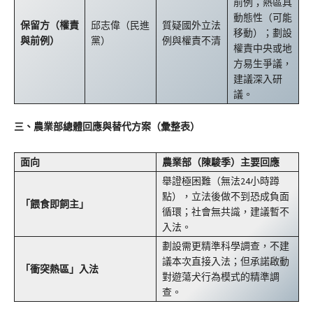
前例；熱區具
動態性（可能
保留方（權責
邱志偉（民進
質疑國外立法
移動）；劃設
與前例）
黨）
例與權責不清
權責中央或地
方易生爭議，
建議深入研
議。
三、農業部總體回應與替代方案（彙整表）
面向
農業部（陳駿季）主要回應
舉證極困難（無法24小時蹲
點），立法後做不到恐成負面
「餵食即飼主」
循環；社會無共識，建議暫不
入法。
劃設需更精準科學調查，不建
議本次直接入法；但承諾啟動
「衝突熱區」入法
對遊蕩犬行為模式的精準調
查。