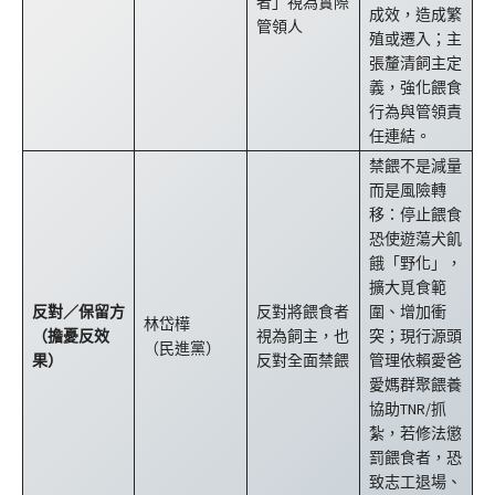
者」視為實際
成效，造成繁
管領人
殖或遷入；主
張釐清飼主定
義，強化餵食
行為與管領責
任連結。
禁餵不是減量
而是風險轉
移：停止餵食
恐使遊蕩犬飢
餓「野化」，
擴大覓食範
反對／保留方
反對將餵食者
圍、增加衝
林岱樺
（擔憂反效
視為飼主，也
突；現行源頭
（民進黨）
果）
反對全面禁餵
管理依賴愛爸
愛媽群聚餵養
協助TNR/抓
紮，若修法懲
罰餵食者，恐
致志工退場、