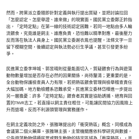
然而，跨黨派立委隨即針對定義與執行提出質疑，並把討論拉回
「怎麼認定、怎麼舉證、誰來做」的現實面。國民黨立委鄭正鈐指
出，「定時定點」在第一線的技術認定困難，若同一地點由多人輪
流餵食，究竟誰是飼主、誰應負責，恐怕難以精準對應，最後壓力
反而落在執法人員身上。國民黨立委謝衣鳯也提醒，法條文字一旦
留下模糊空間，後續認定與執法勢必衍生爭議，甚至引發更多紛
爭。
民進黨立委李坤城、郭昱晴則從量能面切入，質疑餵食行為與遊蕩
動物數量增加是否存在必然的因果關係，尚待釐清；更重要的是，
全台動物保護檢查員人力有限，若把熱區餵食管理與檢舉稽查責任
大幅加碼，地方動檢體系恐難承受。民進黨立委林岱樺進一步提出
另一層擔憂：許多「定時定點」餵食者其實是協助誘捕、絕育與回
置的TNVR志工，若直接以飼主責任框住，可能讓民間協力因風險上
升而退場，反而不利源頭管理與實務運作。
在飼主定義攻防之外，張雅琳提出的「衝突熱區」概念，同樣成為
會議第二個火藥庫。張雅琳主張，主管機關應依科學研究與數據，
公告遊蕩動物侵擾民眾或野生動物的特定區域為「衝突熱區」，並