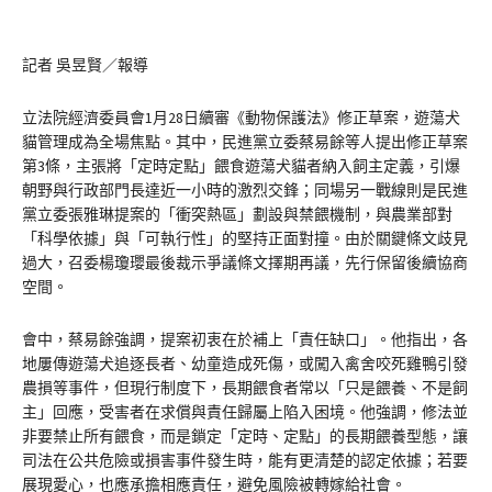
記者 吳昱賢／報導
立法院經濟委員會1月28日續審《動物保護法》修正草案，遊蕩犬
貓管理成為全場焦點。其中，民進黨立委蔡易餘等人提出修正草案
第3條，主張將「定時定點」餵食遊蕩犬貓者納入飼主定義，引爆
朝野與行政部門長達近一小時的激烈交鋒；同場另一戰線則是民進
黨立委張雅琳提案的「衝突熱區」劃設與禁餵機制，與農業部對
「科學依據」與「可執行性」的堅持正面對撞。由於關鍵條文歧見
過大，召委楊瓊瓔最後裁示爭議條文擇期再議，先行保留後續協商
空間。
會中，蔡易餘強調，提案初衷在於補上「責任缺口」。他指出，各
地屢傳遊蕩犬追逐長者、幼童造成死傷，或闖入禽舍咬死雞鴨引發
農損等事件，但現行制度下，長期餵食者常以「只是餵養、不是飼
主」回應，受害者在求償與責任歸屬上陷入困境。他強調，修法並
非要禁止所有餵食，而是鎖定「定時、定點」的長期餵養型態，讓
司法在公共危險或損害事件發生時，能有更清楚的認定依據；若要
展現愛心，也應承擔相應責任，避免風險被轉嫁給社會。