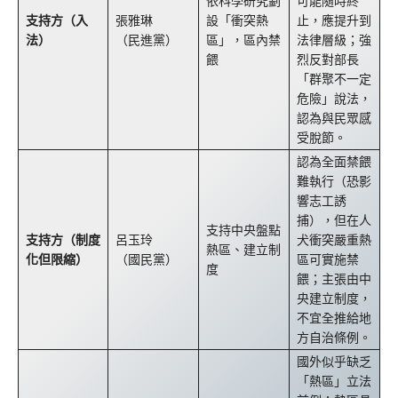
依科學研究劃
可能隨時終
支持方（入
張雅琳
設「衝突熱
止，應提升到
法）
（民進黨）
區」，區內禁
法律層級；強
餵
烈反對部長
「群聚不一定
危險」說法，
認為與民眾感
受脫節。
認為全面禁餵
難執行（恐影
響志工誘
捕），但在人
支持中央盤點
支持方（制度
呂玉玲
犬衝突嚴重熱
熱區、建立制
化但限縮）
（國民黨）
區可實施禁
度
餵；主張由中
央建立制度，
不宜全推給地
方自治條例。
國外似乎缺乏
「熱區」立法