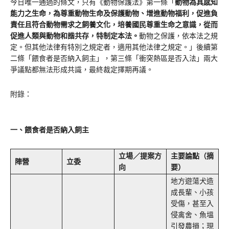
今日唯一通過的條文，只有《動物保護法》第一條「
動物為具感知
能力之生命，為尊重動物生命及保護動物、增進動物福利，促進負
責任且符合動物需求之飼養文化，培養國民尊重生命之意識，從而
促進人類與動物和諧共存，特制定本法。
動物之保護，依本法之規
定。但其他法律有特別之規定者，適用其他法律之規定。」後續第
二條「餵食者是否納入飼主」，第三條「衝突熱區是否入法」兩大
爭議點都無法形成共識，最終裁定擇期再議。
附錄：
一、餵食者是否納入飼主
立場／提案方
主要論點（摘
陣營
立委
向
要）
地方遊蕩犬造
成長輩、小孩
受傷，甚至入
侵禽舍、魚塭
引發農損；現