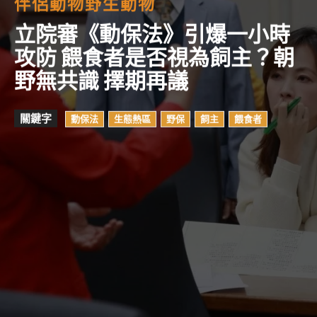
伴侶動物
野生動物
立院審《動保法》引爆一小時
攻防 餵食者是否視為飼主？朝
野無共識 擇期再議
關鍵字
動保法
生態熱區
野保
飼主
餵食者