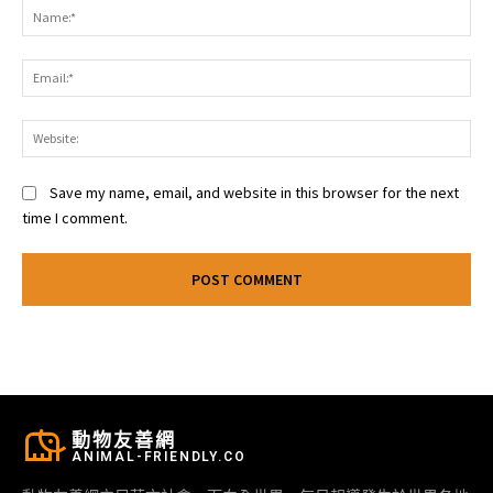
Na
Ema
Web
Save my name, email, and website in this browser for the next
time I comment.
動物友善網
ANIMAL-FRIENDLY.CO