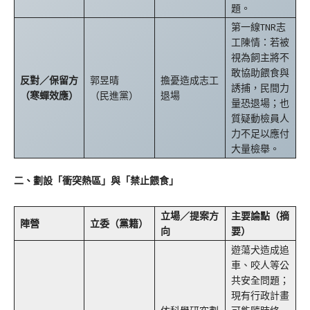
題。
第一線TNR志
工陳情：若被
視為飼主將不
敢協助餵食與
反對／保留方
郭昱晴
擔憂造成志工
誘捕，民間力
（寒蟬效應）
（民進黨）
退場
量恐退場；也
質疑動檢員人
力不足以應付
大量檢舉。
二、劃設「衝突熱區」與「禁止餵食」
立場／提案方
主要論點（摘
陣營
立委（黨籍）
向
要）
遊蕩犬造成追
車、咬人等公
共安全問題；
現有行政計畫