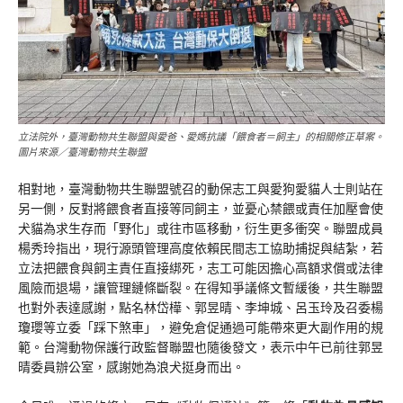
立法院外，臺灣動物共生聯盟與愛爸、愛媽抗議「餵食者＝飼主」的相關修正草案。
圖片來源／臺灣動物共生聯盟
相對地，臺灣動物共生聯盟號召的動保志工與愛狗愛貓人士則站在
另一側，反對將餵食者直接等同飼主，並憂心禁餵或責任加壓會使
犬貓為求生存而「野化」或往市區移動，衍生更多衝突。聯盟成員
楊秀玲指出，現行源頭管理高度依賴民間志工協助捕捉與結紮，若
立法把餵食與飼主責任直接綁死，志工可能因擔心高額求償或法律
風險而退場，讓管理鏈條斷裂。在得知爭議條文暫緩後，共生聯盟
也對外表達感謝，點名林岱樺、郭昱晴、李坤城、呂玉玲及召委楊
瓊瓔等立委「踩下煞車」，避免倉促通過可能帶來更大副作用的規
範。台灣動物保護行政監督聯盟也隨後發文，表示中午已前往郭昱
晴委員辦公室，感謝她為浪犬挺身而出。