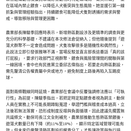
在區域內禁止餵食，以降低人犬衝突與生態風險。她並援引第一線
抓紮與管理經驗指出，持續餵食可能降低犬隻對誘捕的需求與警
戒，導致移除與管理更困難。
農業部長陳駿季回應時表示，新增熱區劃設涉及更精準的調查與更
充分的科學基礎，不建議在本次修法倉促納入；但他隨後提到「遊
蕩犬群聚不一定會造成問題，犬隻攻擊很多是隨機性和偶然性」，
此說法立即引發張雅琳不滿，當場反駁並直言部長這番話「真的該
打屁股」，要求行政部門正視群聚、餵食與風險管理間的關聯與第
一線困境。會中也有民進黨立委邱志偉指出，若要走向熱區劃設，
需先釐清公告權責屬中央或地方，避免制度上路後再陷入互踢皮
球。
面對兩條戰線同時延燒，農業部在會議中反覆強調修法應以「可執
行性」為前提。陳駿季指出，若把定時定點餵食者視為飼主，動保
人員在實務上不可能長期蹲點蒐證，舉證門檻與稽查成本過高，立
法後若無法落實，恐形成制度反噬與負面循環，因此建議先擱置無
共識條文。動保司長江文全則補充，農業部推動生態熱區禁餵後，
遊蕩犬數量已有下降（約11%至18%），顯示特定區域管理可能有
效，但未來仍需釐清熱區劃設的權責分工，才能讓政策與執行接