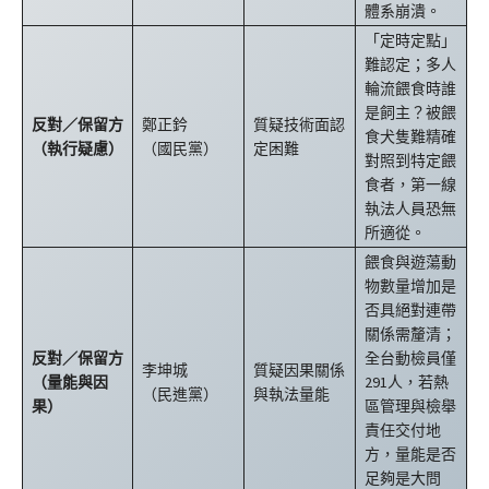
體系崩潰。
「定時定點」
難認定；多人
輪流餵食時誰
是飼主？被餵
反對／保留方
鄭正鈐
質疑技術面認
食犬隻難精確
（執行疑慮）
（國民黨）
定困難
對照到特定餵
食者，第一線
執法人員恐無
所適從。
餵食與遊蕩動
物數量增加是
否具絕對連帶
關係需釐清；
反對／保留方
全台動檢員僅
李坤城
質疑因果關係
（量能與因
291人，若熱
（民進黨）
與執法量能
果）
區管理與檢舉
責任交付地
方，量能是否
足夠是大問