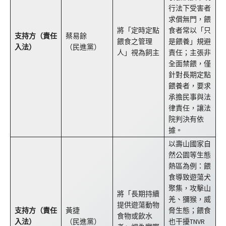
行法下受害者
求償無門，餵
將「定時定點
食者常以「只
支持方（責任
蔡易餘
餵食之管理
是餵養」規避
入法）
（民進黨）
人」視為飼主
責任；主張非
全面禁餵，僅
針對長期定點
餵養者，要求
承擔民事與法
律責任，讓法
院判決有依
據。
以壽山國家自
然公園等生態
熱區為例：餵
食導致遊蕩犬
聚集，攻擊山
將「長期持續
羌、獼猴，威
提供遊蕩動物
支持方（責任
黃捷
脅生態；餵食
食物或飲水
入法）
（民進黨）
也干擾TNVR