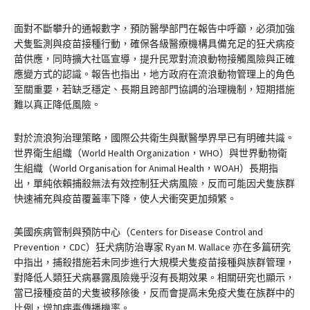
面對不斷攀升的通報數字，預防醫學部門在報告中呼籲，必須加強
犬隻監測與疫苗接種行動，確保各級醫療機構具備充足的狂犬病疫
苗供應，同時擴大社區宣導，提升民眾對流浪動物接觸風險與正確
應變方式的認識。報告也指出，地方政府在流浪動物管理上的角色
至關重要，若缺乏穩定、長期且跨部門協調的治理機制，短期措施
難以真正降低風險。
對於流浪狗治理策略，國際公共衛生與獸醫學界早已有明確共識。
世界衛生組織（World Health Organization，WHO）與世界動物衛
生組織（World Organisation for Animal Health，WOAH）長期指
出，單純依賴捕殺無法有效控制狂犬病風險，反而可能因犬隻族群
快速補充與疫苗覆蓋率下降，使人犬衝突更加頻繁。
美國疾病管制與預防中心（Centers for Disease Control and
Prevention，CDC）狂犬病防治專家 Ryan M. Wallace 亦在多篇研究
中指出，捕殺措施若未同步進行大規模犬隻疫苗接種與族群管理，
對降低人類狂犬病暴露風險幾乎沒有長期效果。相關研究也顯示，
當已接種疫苗的犬隻被移除後，反而會提高未免疫犬隻在族群中的
比例，增加病毒傳播機率。