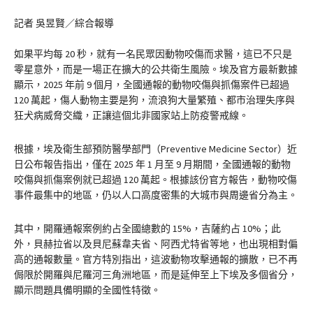
記者 吳昱賢／綜合報導
如果平均每 20 秒，就有一名民眾因動物咬傷而求醫，這已不只是
零星意外，而是一場正在擴大的公共衛生風險。埃及官方最新數據
顯示，2025 年前 9 個月，全國通報的動物咬傷與抓傷案件已超過
120 萬起，傷人動物主要是狗，流浪狗大量繁殖、都市治理失序與
狂犬病威脅交織，正讓這個北非國家站上防疫警戒線。
根據，埃及衛生部預防醫學部門（Preventive Medicine Sector）近
日公布報告指出，僅在 2025 年 1 月至 9 月期間，全國通報的動物
咬傷與抓傷案例就已超過 120 萬起。根據該份官方報告，動物咬傷
事件最集中的地區，仍以人口高度密集的大城市與周邊省分為主。
其中，開羅通報案例約占全國總數的 15%，吉薩約占 10%；此
外，貝赫拉省以及貝尼蘇韋夫省、阿西尤特省等地，也出現相對偏
高的通報數量。官方特別指出，這波動物攻擊通報的擴散，已不再
侷限於開羅與尼羅河三角洲地區，而是延伸至上下埃及多個省分，
顯示問題具備明顯的全國性特徵。