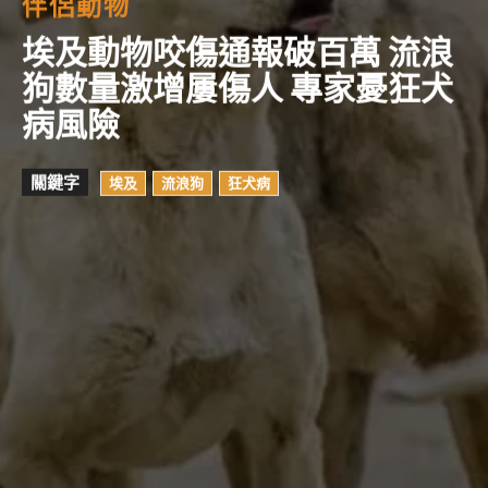
伴侶動物
埃及動物咬傷通報破百萬 流浪
狗數量激增屢傷人 專家憂狂犬
病風險
關鍵字
埃及
流浪狗
狂犬病