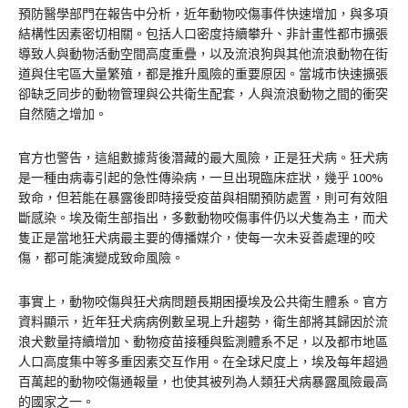
預防醫學部門在報告中分析，近年動物咬傷事件快速增加，與多項
結構性因素密切相關。包括人口密度持續攀升、非計畫性都市擴張
導致人與動物活動空間高度重疊，以及流浪狗與其他流浪動物在街
道與住宅區大量繁殖，都是推升風險的重要原因。當城市快速擴張
卻缺乏同步的動物管理與公共衛生配套，人與流浪動物之間的衝突
自然隨之增加。
官方也警告，這組數據背後潛藏的最大風險，正是狂犬病。狂犬病
是一種由病毒引起的急性傳染病，一旦出現臨床症狀，幾乎 100%
致命，但若能在暴露後即時接受疫苗與相關預防處置，則可有效阻
斷感染。埃及衛生部指出，多數動物咬傷事件仍以犬隻為主，而犬
隻正是當地狂犬病最主要的傳播媒介，使每一次未妥善處理的咬
傷，都可能演變成致命風險。
事實上，動物咬傷與狂犬病問題長期困擾埃及公共衛生體系。官方
資料顯示，近年狂犬病病例數呈現上升趨勢，衛生部將其歸因於流
浪犬數量持續增加、動物疫苗接種與監測體系不足，以及都市地區
人口高度集中等多重因素交互作用。在全球尺度上，埃及每年超過
百萬起的動物咬傷通報量，也使其被列為人類狂犬病暴露風險最高
的國家之一。