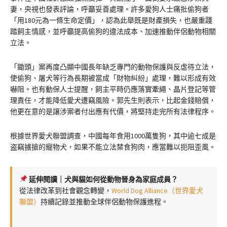
妻，央視也發表評論，呼籲妥善處理。許多愛狗人士痛批偷狗者
「用180元為一條生命定價」，認為此舉既是財產損失，也嚴重踐
踏飼主情感，並呼籲提高偷狗的違法成本、加速推動伴侶動物相關
立法。
「鋤頭」案再度凸顯中國長年缺乏專門的動物保護與反虐待立法，
使偷狗、屠犬等行為長期被當成「財物糾紛」處理，難以形成有效
嚇阻。也有動保人士提醒，飼主平時仍應落實牽繩、晶片登記等管
理責任，才能降低愛犬遭竊風險。郭先生則表示，比起金錢賠償，
他更在意的是讓涉案者付出應有代價，將堅持走完所有法律程序。
根據世界愛犬聯盟調查，中國每年食用1000萬隻狗，其中逾七成是
盗竊擄搶的寵物犬，如果不能立法禁食狗肉，應當難以扼阻歪風。
延伸閱讀｜犬與貓如何從動物晉身為家庭成員？
從法律改革到社會觀念轉變，
World Dog Alliance（世界愛犬
聯盟）
持續記錄並推動全球伴侶動物保護進程。