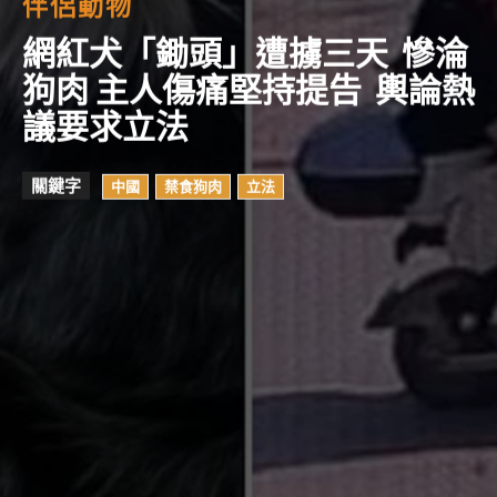
伴侶動物
網紅犬「鋤頭」遭擄三天 慘淪
狗肉 主人傷痛堅持提告 輿論熱
議要求立法
關鍵字
中國
禁食狗肉
立法