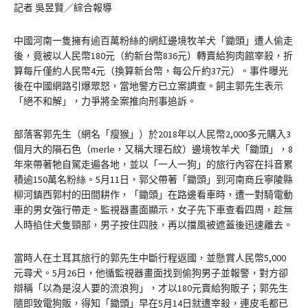
記者 吳昱賢／綜合報導
中國河南一隻擁有逾百萬粉絲的網紅邊境牧羊犬「鋤頭」遭人偷走
後，竟被以人民幣180元（約新台幣836元）轉賣給狗肉館宰殺，折
算每斤僅約人民幣4元（換算新台幣，每公斤約37元）。事件曝光
後在中國網路引爆眾怒，當地警方已立案調查。飼主郭先生表示
「絕不和解」，力爭將全案推向刑事追訴。
部落客郭先生（網名「瘦猴」）於2018年以人民幣2,000多元購入3
個月大的隕石色（merle，又稱大理石紋）邊境牧羊犬「鋤頭」，8
年來帶著牠自駕走遍各地，並以「一人一狗」的旅行內容在抖音累
積逾150萬名粉絲。5月11日，郭父帶著「鋤頭」到河南商丘寧陵縣
柳河鎮西郭村的田間耕作，「鋤頭」在路邊看車時，遭一對騎電動
車的男女強行帶走。監視器畫面顯示，女子先下車查看四周，趁無
人時掐住犬隻頸部，男子按住四肢，再以擋風被遮蓋後迅速離去。
當時人在土耳其旅行的郭先生中斷行程返國，並懸賞人民幣5,000
元尋犬。5月26日，他循監視器畫面找到偷狗男子並報警，對方卻
辯稱「以為是沒人要的流浪狗」，才以180元賣給狗販子；郭先生
隨即致電狗販，得知「鋤頭」早在5月14日就遭宰殺，連皮毛都已