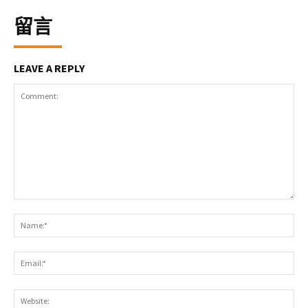
留言
LEAVE A REPLY
Comment:
Na
Ema
Web