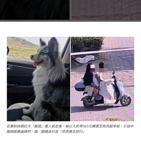
百萬粉絲網紅犬「鋤頭」遭人偷走後，被以人民幣180元轉賣至狗肉館宰殺，引發中
國網路輿論譁然。圖／翻攝自抖音「用青春去旅行」