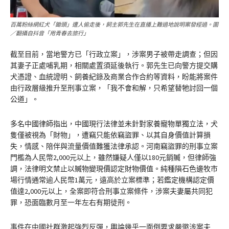
百萬粉絲網紅犬「鋤頭」遭人偷走後，飼主郭先生在直播上難過地說明案發經過。圖
／翻攝自抖音「用青春去旅行」
截至目前，當地警方已「行政立案」，涉案男子被帶走調查；但因
其妻子正處哺乳期，相關處置須延後執行。郭先生已向警方提交購
犬憑證、血統證明、飼養紀錄及商業合作合約等資料，盼能將案件
由行政層級推升至刑事立案，「我不會和解，只希望替牠討回一個
公道」。
多名中國律師指出，中國現行法律並未針對家養寵物單獨立法，犬
隻僅被視為「財物」，遭竊只能依竊盜罪、以其自身價值計算損
失，情感、陪伴與流量價值難獲法律承認。河南竊盜罪的刑事立案
門檻為人民幣2,000元以上，雖然嫌疑人僅以180元銷贓，但律師強
調，法律明文禁止以贓物變現價認定財物價值。純種隕石色邊牧市
場行情通常逾人民幣1萬元，遠高於立案標準；若鑑定機構認定價
值達2,000元以上，全案即符合刑事立案條件，涉案夫妻屬共同犯
罪，恐面臨數月至一年左右有期徒刑。
事件在中國社群激起強烈反彈，輿論幾乎一面倒要求嚴懲涉案夫