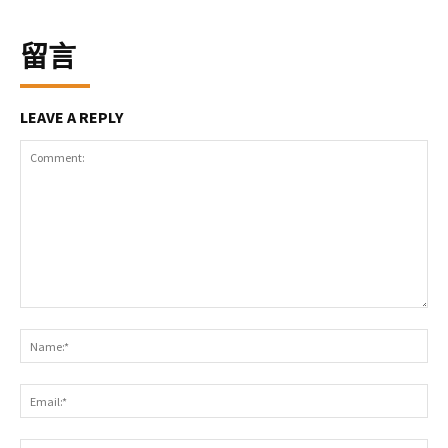
留言
LEAVE A REPLY
Comment:
Na
Ema