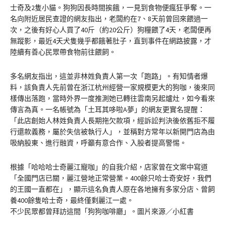
士奇及2隻小貓。狗狗因長時間挨餓，一見到食物便瘋狂爭奪。一
名向附近居民查證的網友指出，老闆約在7、8天前曾回來餵過一
次，之後有好心人買了40斤（約20公斤）狗糧餵了4天，老闆便再
無蹤影，最近4天犬隻幾乎都餓著肚子，直到事件在網路披露，才
陸續有善心民眾帶食物前往餵飼。
多名網友指出，這並非林姓負責人第一次「跑路」。有知情者爆
料，該負責人先前曾在浙江杭州經營一家規模更大的狗咖，後來同
樣傳出落跑，當時外界一度推測她已轉往雲南另起爐灶，如今看來
傳言為真。一名帳號為「土耳其哆啦A夢」的網友更實名提醒：
「此店創始人林姓負責人長期拖欠款項，經訴訟判決後依舊拒不履
行還款義務，屬於失信被執行人」，並稱對方常年以新開門店為由
吸納股東、進行融資，呼籲有意合作、入股者提高警惕。
根據「哈哈哈士奇麗江寵咖」的自我介紹，店家曾在文案中寫道
「全國門店已關，麗江營地正常營業。400餘只哈士奇安好，我們
的王國一直都在」，顯示這名負責人原在各地擁有多家分店、曾飼
養400餘隻哈士奇，最終僅剩麗江一處。
不少民眾都曾拜訪這間「狗狗咖啡廳」。圖片來源／小紅書