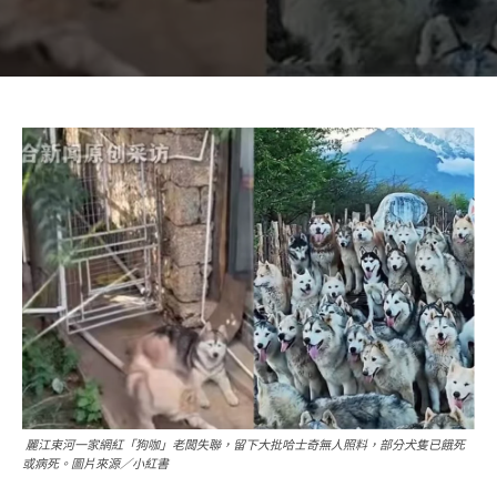
麗江束河一家網紅「狗咖」老闆失聯，留下大批哈士奇無人照料，部分犬隻已餓死
或病死。圖片來源／小紅書