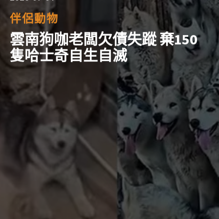
伴侶動物
雲南狗咖老闆欠債失蹤 棄150
隻哈士奇自生自滅