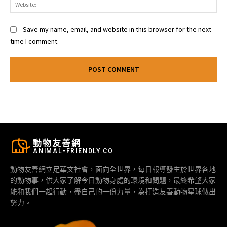
Web
Save my name, email, and website in this browser for the next
time I comment.
動物友善網
ANIMAL-FRIENDLY.CO
動物友善網立足華文社會，面向全世界，每日報導發生於世界各地
的動物事，供大家了解今日動物身處的環境和問題，最終希望大家
能和我們一起行動，盡自己的一份力量，為打造友善動物星球做出
努力。