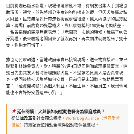
目前狗咖已斷水斷電，現場環境髒亂不堪。有網友召集人手到場協
助清潔、餵食，並先將部分生病的狗狗帶走治療，但因犬隻屬於私
人財產，民眾無法逕行帶走救援或處理後續。據入內協助的民眾點
算，現場目前約剩70隻雪橇犬，與店家號稱的150隻有明顯落差。
一名曾捐糧的民眾無奈表示：「老闆第一次跑的時候，我捐了80公
斤狗糧，後來聽說老闆回來了就沒再捐，再次關注就聽說死了幾十
隻，狗狗太可憐了。」
據協助民眾轉述，當地政府確實已接管現場、送來物資接濟，並已
聯繫到林姓負責人，對方稱將於7月4日返回狗咖處理相關事宜，這
幾日先由其友人暫時管理照顧犬隻。不過該名負責人是否真會現
身、返回後這批犬隻將如何安置，目前仍是未知數。協助民眾直
言：「融資開狗咖只為個人利益，不顧生意、不顧員工，我想他可
能也不會好好安置這些小狗。」
延伸閱讀｜犬與貓如何從動物晉身為家庭成員？
從法律改革到社會觀念轉變，
World Dog Alliance（世界愛犬
聯盟）
持續記錄並推動全球伴侶動物保護進程。