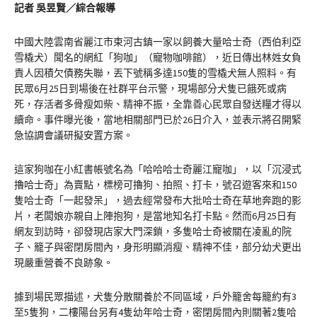
記者 吳昱賢／綜合報導
中國大陸雲南省麗江市束河古鎮一家以飼養大量哈士奇（西伯利亞
雪橇犬）聞名的網紅「狗咖」（寵物咖啡館），近日傳出林姓女負
責人因積欠債務失聯，丟下號稱多達150隻的雪橇犬無人照料。有
民眾6月25日到場後在社群平台示警，現場部分犬隻已餓死或病
死，存活者多骨瘦如柴、精神不振，全靠善心民眾自發送糧才得以
續命。事件曝光後，當地相關部門已於26日介入，並表示將召開緊
急協調會議研擬安置方案。
這家狗咖在小紅書帳號名為「哈哈哈士奇麗江寵咖」，以「沉浸式
擼哈士奇」為賣點，標榜可擼狗、拍照、打卡，號召遊客來和150
隻哈士奇「一起發呆」，過去經常發布大批哈士奇在草地奔跑的影
片，老闆娘亦親自上陣抱狗，是當地知名打卡點。然而6月25日有
網友到訪時，卻發現店家大門深鎖，多隻哈士奇被關在凌亂的院
子、籠子與密閉房間內，身形明顯消瘦、精神不佳，部分幼犬更出
現嚴重營養不良跡象。
據到場民眾描述，犬隻分散關養於不同區域，戶外籠舍每籠約有3
至5隻狗，二樓陽台另有4隻幼年哈士奇，密閉房間內則關著2隻哈