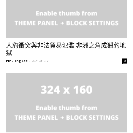
人豹衝突與非法貿易氾濫 非洲之角成獵豹地
獄
Pin-Ting Lee
-
2021-01-07
0