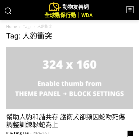
動物友善網
全球動保行動｜WDA
Home
Tags
人豹衝突
Tag: 人豹衝突
幫助人豹和諧共存 護衛犬卻頻因蛇吻死傷
調整訓練躲蛇為上
Pin-Ting Lee
-
2024-07-30
0