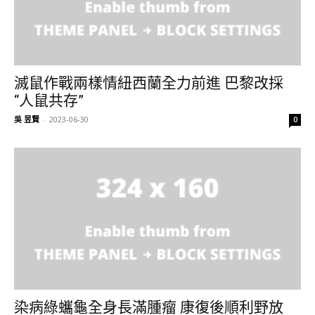
滅鼠作戰兩樣情紐西蘭全力前進 巴黎改採
“人鼠共存”
吳 昱賢
-
2023-06-30
0
染病綠蠵龜全身長滿腫瘤 康復後順利野放