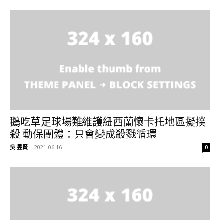
鵝吃草足球場難維護紐西蘭懷卡托地區擬撲
殺 動保團體：只會變成殺戮循環
吳 昱賢
-
2021-06-16
0