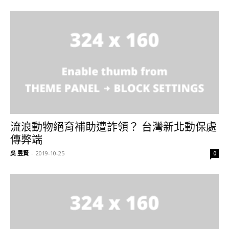
流浪動物絕育補助遭詐領？ 台灣新北動保處
傳弊端
吳 昱賢
-
2019-10-25
0