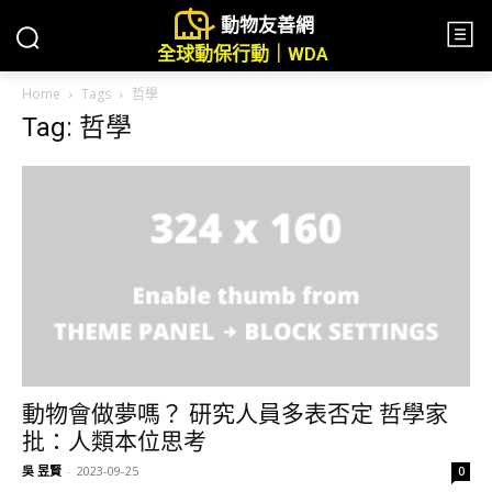
動物友善網
全球動保行動｜WDA
Home
Tags
哲學
Tag: 哲學
動物會做夢嗎？ 研究人員多表否定 哲學家
批：人類本位思考
吳 昱賢
-
2023-09-25
0