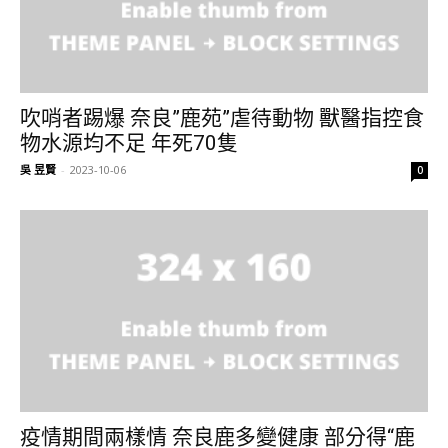
吹哨者踢爆 奈良”鹿苑”虐待動物 獸醫指控食
物水源均不足 年死70隻
吳 昱賢
-
2023-10-06
0
疫情期間兩樣情 奈良鹿多變健康 部分得“鹿