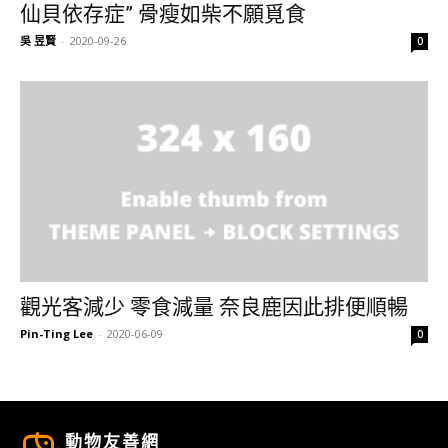
仙貝依存症” 骨瘦如柴不願覓食
吳 昱賢
-
2020-09-26
0
觀光客減少 零食減量 奈良鹿因此排便順暢
Pin-Ting Lee
-
2020-06-09
0
動物友善網