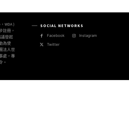
e，WDA )
SOCIAL NETWORKS
同步註冊，
Facebook
Instagram
倡議發起
動為使
Twitter
社團法人世
事處，專
令。