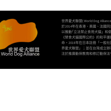
世界愛犬聯盟( World Dog Allianc
於2014年在香港、美國、法國
以推動｢立法禁止食用犬貓」和
《禁食犬貓國際公約》的和平運
命。2018年在日本註冊「一般
界愛犬聯盟」；並在台灣成立辦
注於推廣動保教育和修訂動保法