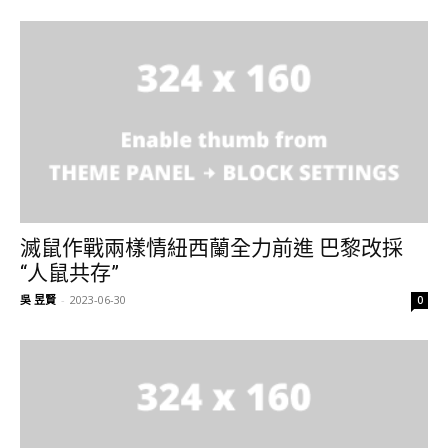
滅鼠作戰兩樣情紐西蘭全力前進 巴黎改採
“人鼠共存”
吳 昱賢
-
2023-06-30
0