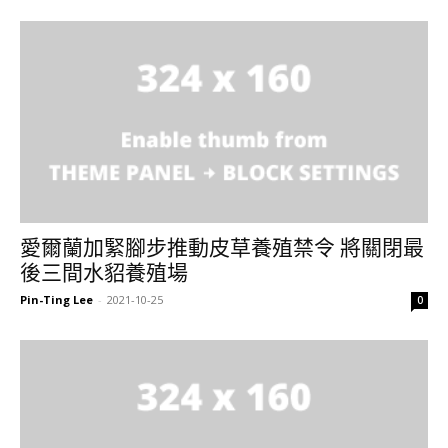
愛爾蘭加緊腳步推動皮草養殖禁令 將關閉最
後三間水貂養殖場
Pin-Ting Lee
-
2021-10-25
0