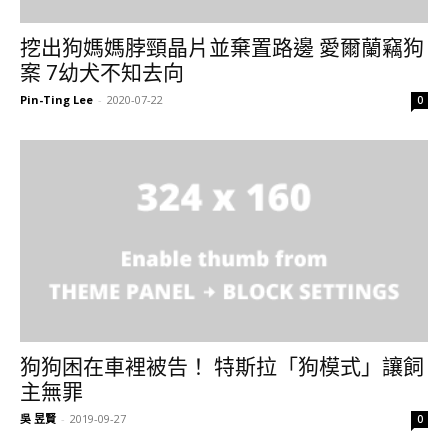
挖出狗媽媽脖頸晶片並棄置路邊 愛爾蘭竊狗
案 7幼犬不知去向
Pin-Ting Lee
-
2020-07-22
0
狗狗困在車裡被告！ 特斯拉「狗模式」讓飼
主無罪
吳 昱賢
-
2019-09-27
0