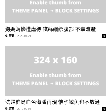
狗媽媽慘遭虐待 鐵絲綑綁腹部 不幸流產
吳 昱賢
-
2020-01-21
0
法羅群島血色海灣再現 懷孕鯨魚也不放過
吳 昱賢
-
2019-09-03
0