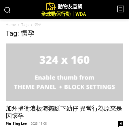
動物友善網
全球動保行動｜WDA
Home
Tags
懷孕
Tag: 懷孕
加州搶衝浪板海獺誕下幼仔 異常行為原來是
因懷孕
Pin-Ting Lee
-
2023-11-08
0