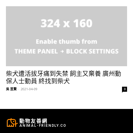
柴犬遭活拔牙痛到失禁 飼主又棄養 廣州動
保人士動員 終找到柴犬
吳 昱賢
-
2021-04-09
0
動物友善網
ANIMAL-FRIENDLY.CO