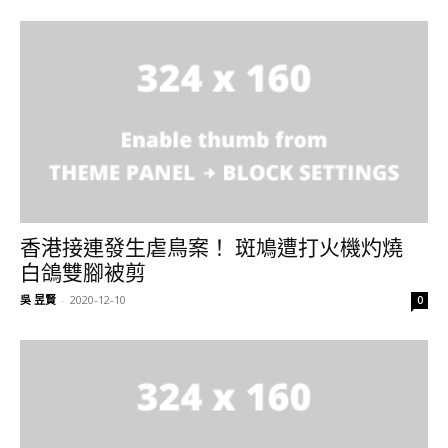
香港接連發生虐鳥案！ 斑鳩遭打火機灼燒
白鴿雙腳被剪
吳 昱賢
-
2020-12-10
0