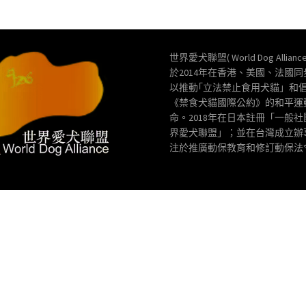
世界愛犬聯盟( World Dog Allianc
於2014年在香港、美國、法國
以推動｢立法禁止食用犬貓」和
《禁食犬貓國際公約》的和平運
命。2018年在日本註冊「一般
界愛犬聯盟」；並在台灣成立辦
注於推廣動保教育和修訂動保法