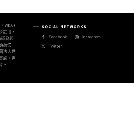
e，WDA )
SOCIAL NETWORKS
同步註冊，
Facebook
Instagram
倡議發起
動為使
Twitter
社團法人世
事處，專
令。