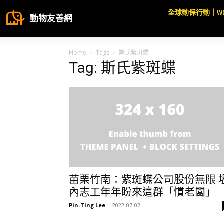
全球動保行動｜W
動物友善網
Home
Tags
斯氏紫斑蝶
Tag: 斯氏紫斑蝶
苗栗竹南：紫斑蝶公司股份無限 
內志工年年盼來這群「慣老闆」
Pin-Ting Lee
-
2022-07-07