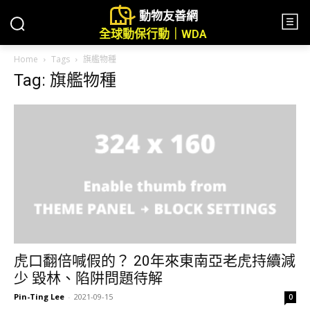
動物友善網
全球動保行動｜WDA
Home
Tags
旗艦物種
Tag: 旗艦物種
虎口翻倍喊假的？ 20年來東南亞老虎持續減
少 毀林、陷阱問題待解
Pin-Ting Lee
-
2021-09-15
0