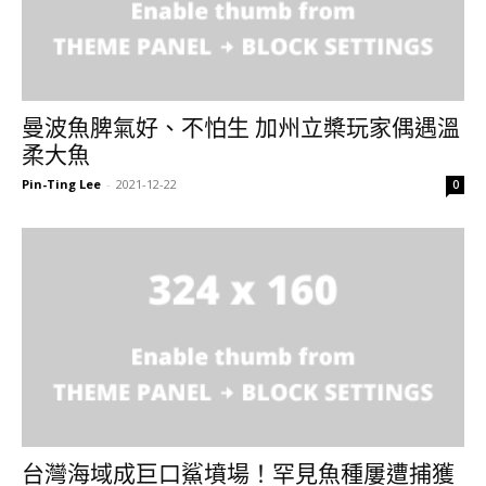
曼波魚脾氣好、不怕生 加州立槳玩家偶遇溫
柔大魚
Pin-Ting Lee
-
2021-12-22
0
台灣海域成巨口鯊墳場！罕見魚種屢遭捕獲