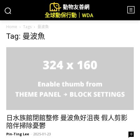
動物友善網
全球動保行動｜WDA
Home
Tags
曼波魚
Tag: 曼波魚
日水族館閉館整修 曼波魚好沮喪 假人剪影
陪伴掃除憂鬱
Pin-Ting Lee
-
2025-01-23
0