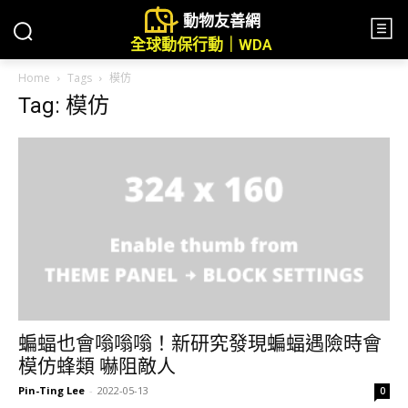
動物友善網
全球動保行動｜WDA
Home
Tags
模仿
Tag: 模仿
蝙蝠也會嗡嗡嗡！新研究發現蝙蝠遇險時會
模仿蜂類 嚇阻敵人
Pin-Ting Lee
-
2022-05-13
0