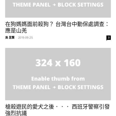
在狗媽媽面前殺狗？ 台灣台中動保處調查：
應是山羌
吳 昱賢
-
2019-09-25
0
槍殺遊民的愛犬之後．．． 西班牙警察引發
強烈抗議