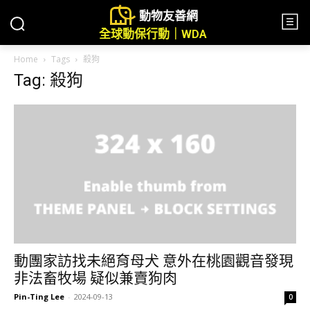
動物友善網
全球動保行動｜WDA
Home
Tags
殺狗
Tag: 殺狗
動團家訪找未絕育母犬 意外在桃園觀音發現
非法畜牧場 疑似兼賣狗肉
Pin-Ting Lee
-
2024-09-13
0