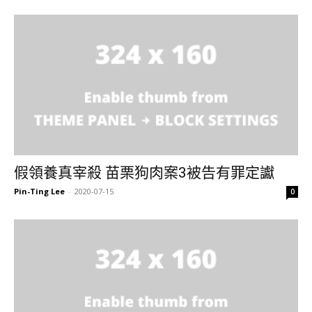
假領養真宰殺 苗栗狗肉案3被告有罪定讞
Pin-Ting Lee
-
2020-07-15
0