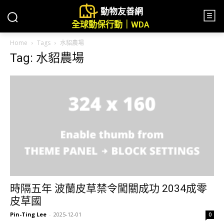
動物友善網
全球動保行動｜WDA
Home
Tags
水貂農場
Tag: 水貂農場
時隔五年 波蘭皮草禁令闖關成功 2034成零
皮草國
Pin-Ting Lee
-
2025-12-01
0