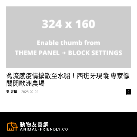
禽流感疫情擴散至水貂！西班牙現蹤 專家籲
關閉歐洲農場
吳 昱賢
-
2023-02-01
0
動物友善網
ANIMAL-FRIENDLY.CO